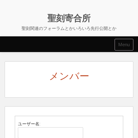
Skip
to
content
聖刻寄合所
聖刻関連のフォーラムとかいろいろ先行公開とか
Menu
メンバー
ユーザー名: