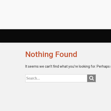
Skip
to
content
Nothing Found
It seems we can’t find what you’re looking for. Perhaps
Search
for: