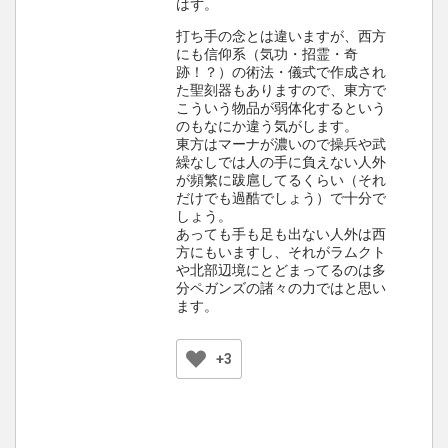
はず。
打ち手の念とは違いますが、西方
にも信仰系（気功・招霊・奇
跡！？）の術法・儀式で作成され
た聖刻器もありますので、東方で
こういう物品が弱体化するという
のもなにか違う気がします。
東方はマーナが濃いので操兵や武
繰なしでは人の手に負えない人外
が頻繁に跋扈してるくらい（それ
だけでも過酷でしょう）で十分で
しょう。
あっても手も足も出ない人外は西
方にもいますし、それがラムクト
や北部辺境にとどまってるのは多
分ペガンズの諸々の力ではと思い
ます。
+3