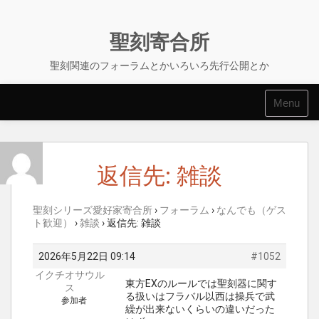
Skip
to
content
聖刻寄合所
聖刻関連のフォーラムとかいろいろ先行公開とか
Menu
返信先: 雑談
聖刻シリーズ愛好家寄合所
›
フォーラム
›
なんでも（ゲス
ト歓迎）
›
雑談
›
返信先: 雑談
2026年5月22日 09:14
#1052
イクチオサウル
東方EXのルールでは聖刻器に関す
ス
る扱いはフラバル以西は操兵で武
参加者
繰が出来ないくらいの違いだった