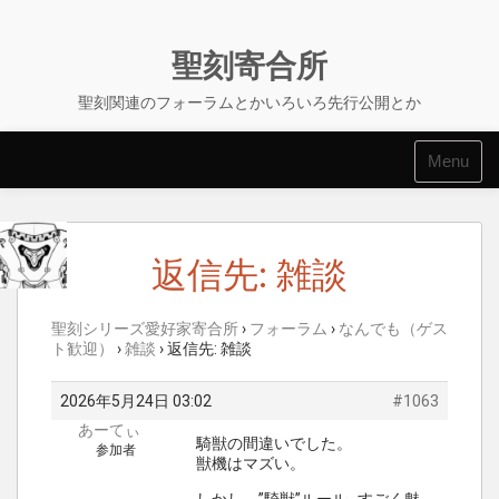
Skip
to
content
聖刻寄合所
聖刻関連のフォーラムとかいろいろ先行公開とか
Menu
返信先: 雑談
聖刻シリーズ愛好家寄合所
›
フォーラム
›
なんでも（ゲス
ト歓迎）
›
雑談
›
返信先: 雑談
2026年5月24日 03:02
#1063
あーてぃ
騎獣の間違いでした。
参加者
獣機はマズい。