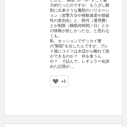
しかし、”騎獣”ルール…すごく魅
力的だったのですが、もう少し騎
獣に出来そうな魔獣のバリエーシ
ョン（攻撃方法や移動速度や踏破
性の差別化）と、餌代（運用費）
とか制限（睡眠何時間／日）とか
の情報が欲しかったな、と思わな
くも。
私、セッションでデッカイ蟹
の”騎獣”を出したんですが、プレ
イ後にコイツは水辺から離れて旅
ができるのか？ 何を食うん
や？ で詰んで、レギュラー化諦
めた記憶が…。
+3