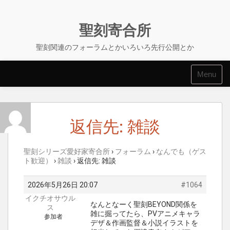
Skip
to
content
聖刻寄合所
聖刻関連のフォーラムとかいろいろ先行公開とか
Menu
返信先: 雑談
聖刻シリーズ愛好家寄合所
›
フォーラム
›
なんでも（ゲス
ト歓迎）
›
雑談
›
返信先: 雑談
2026年5月26日 20:07
#1064
イクチオサウル
なんとなーく聖刻BEYOND関係を
ス
雑に掘ってたら、PVアニメキャラ
参加者
デザ＆作画監督＆小説イラストを