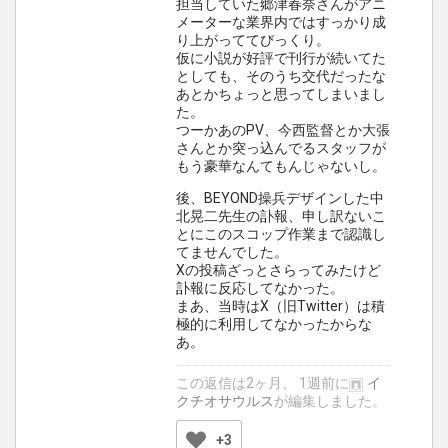
担当していた郷津春奈さんがアニ
メーターな業界内ではすっかり成
り上がっててびっくり。
仮に小説が好評で刊行が続いてた
としても、そのうち交代だったな
あとかちょっと思ってしまいまし
た。
つーかあのPV、今西監督とか大張
さんとか突っ込んでるスタッフが
もう豪華なんてもんじゃないし。
後、BEYOND操兵デザインした中
北晃二先生の訃報、申し訳ないこ
とにこのスコップ作業まで認識し
てませんでした。
Xの投稿ざっとさらってみたけど
訃報に反応してなかった。
まあ、当時はX（旧Twitter）は積
極的に利用してなかったからな
あ。
この返信は2ヶ月、 1週前に
イ
クチオサウルス
が編集しました。
+3