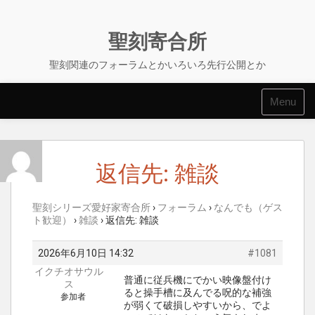
Skip
to
content
聖刻寄合所
聖刻関連のフォーラムとかいろいろ先行公開とか
Menu
返信先: 雑談
聖刻シリーズ愛好家寄合所
›
フォーラム
›
なんでも（ゲス
ト歓迎）
›
雑談
›
返信先: 雑談
2026年6月10日 14:32
#1081
イクチオサウル
普通に従兵機にでかい映像盤付け
ス
ると操手槽に及んでる呪的な補強
参加者
が弱くて破損しやすいから、でよ