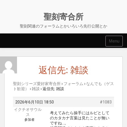
Skip
to
content
聖刻寄合所
聖刻関連のフォーラムとかいろいろ先行公開とか
Menu
返信先: 雑談
聖刻シリーズ愛好家寄合所
›
フォーラム
›
なんでも（ゲス
ト歓迎）
›
雑談
›
返信先: 雑談
2026年6月10日 18:50
#1083
イクチオサウル
考えてみたら操手にはルビとして
ス
のカタカナ言葉は見たことが無い
参加者
ですね…。