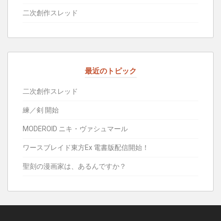
二次創作スレッド
最近のトピック
二次創作スレッド
練／剣 開始
MODEROID ニキ・ヴァシュマール
ワースブレイド東方Ex 電書版配信開始！
聖刻の漫画家は、あるんですか？