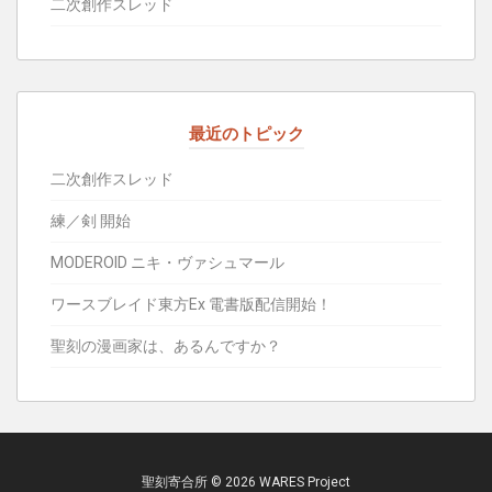
二次創作スレッド
最近のトピック
二次創作スレッド
練／剣 開始
MODEROID ニキ・ヴァシュマール
ワースブレイド東方Ex 電書版配信開始！
聖刻の漫画家は、あるんですか？
聖刻寄合所 © 2026 WARES Project‎