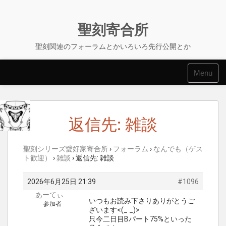
Skip
to
content
聖刻寄合所
聖刻関連のフォーラムとかいろいろ先行公開とか
Menu
返信先: 雑談
聖刻シリーズ愛好家寄合所
›
フォーラム
›
なんでも（ゲス
ト歓迎）
›
雑談
›
返信先: 雑談
2026年6月25日 21:39
#1096
あーてぃ
いつもお読み下さりありがとうご
参加者
ざいます<(_ _)>
只今二日目Bパート75%といった