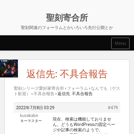
Skip
to
content
聖刻寄合所
聖刻関連のフォーラムとかいろいろ先行公開とか
Menu
返信先: 不具合報告
聖刻シリーズ愛好家寄合所
›
フォーラム
›
なんでも（ゲス
ト歓迎）
›
不具合報告
›
返信先: 不具合報告
2022年7月8日 03:29
#479
kusakabe
現在、検索は機能しておりませ
キーマスター
ん。どうもWordPressの固定ペー
ジや記事の検索のようで。