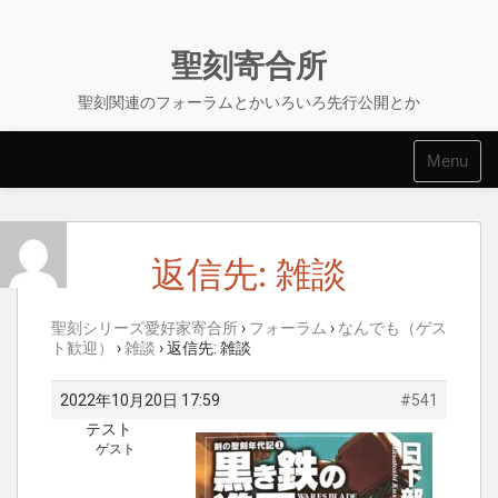
Skip
to
content
聖刻寄合所
聖刻関連のフォーラムとかいろいろ先行公開とか
Menu
返信先: 雑談
聖刻シリーズ愛好家寄合所
›
フォーラム
›
なんでも（ゲス
ト歓迎）
›
雑談
›
返信先: 雑談
2022年10月20日 17:59
#541
テスト
ゲスト