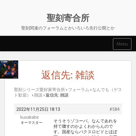
Skip
to
content
聖刻寄合所
聖刻関連のフォーラムとかいろいろ先行公開とか
Menu
返信先: 雑談
聖刻シリーズ愛好家寄合所
›
フォーラム
›
なんでも（ゲス
ト歓迎）
›
雑談
›
返信先: 雑談
2022年11月25日 18:13
#584
kusakabe
そうそうゾコーバ。なんであれを
キーマスター
持て囃すのかよくわからんので
す。国産ならパクスロビドとほぼ