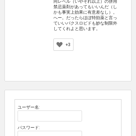
同レベル（いやそれ以上）の併用
禁忌薬剤があってもいいんだ（し
かも事実上効果に有意差なし）。
へー。だったらほぼ特効薬と言っ
ていいパクスロビドも妙な制限外
してくれよと思います。
+3
ユーザー名:
パスワード: