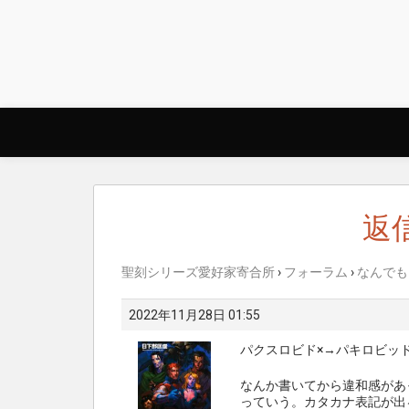
Skip
to
content
返信
聖刻シリーズ愛好家寄合所
›
フォーラム
›
なんでも
2022年11月28日 01:55
パクスロビド×→パキロビッド
なんか書いてから違和感があ
っていう。カタカナ表記が出