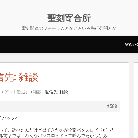
聖刻寄合所
聖刻関連のフォーラムとかいろいろ先行公開とか
WARES
先: 雑談
（ゲスト歓迎）
›
雑談
›
返信先: 雑談
#588
 パック○
って、調べたんだけど出てきたのが全部パクスロビドだった
る前までは、みんなパクスロビドって呼んでたからなあ。