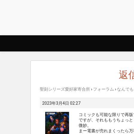
Skip
to
content
返信
聖刻シリーズ愛好家寄合所
›
フォーラム
›
なんでも
2023年3月4日 02:27
コミックも可能な限りで再版
ですが、それももうちょっと
微妙。
まー電書が売れまくったら万