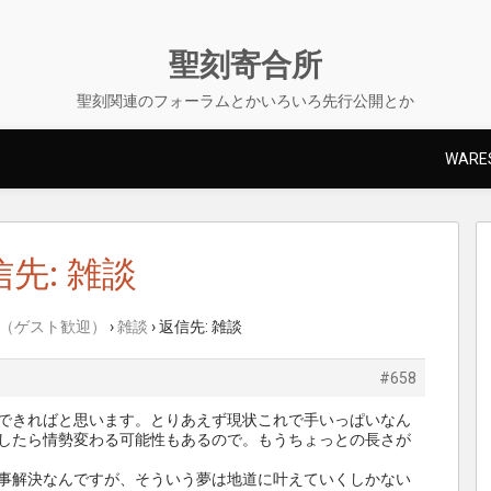
聖刻寄合所
聖刻関連のフォーラムとかいろいろ先行公開とか
WARES
先: 雑談
（ゲスト歓迎）
›
雑談
›
返信先: 雑談
#658
できればと思います。とりあえず現状これで手いっぱいなん
したら情勢変わる可能性もあるので。もうちょっとの長さが
事解決なんですが、そういう夢は地道に叶えていくしかない