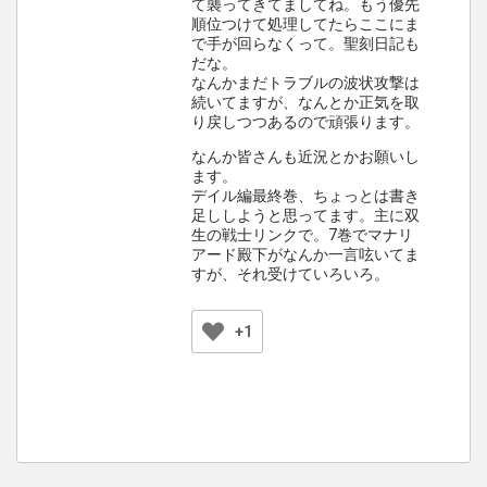
て襲ってきてましてね。もう優先
順位つけて処理してたらここにま
で手が回らなくって。聖刻日記も
だな。
なんかまだトラブルの波状攻撃は
続いてますが、なんとか正気を取
り戻しつつあるので頑張ります。
なんか皆さんも近況とかお願いし
ます。
デイル編最終巻、ちょっとは書き
足ししようと思ってます。主に双
生の戦士リンクで。7巻でマナリ
アード殿下がなんか一言呟いてま
すが、それ受けていろいろ。
+1