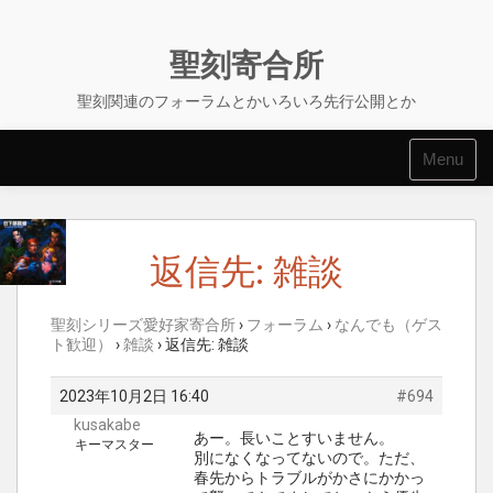
Skip
to
content
聖刻寄合所
聖刻関連のフォーラムとかいろいろ先行公開とか
Menu
返信先: 雑談
聖刻シリーズ愛好家寄合所
›
フォーラム
›
なんでも（ゲス
ト歓迎）
›
雑談
›
返信先: 雑談
2023年10月2日 16:40
#694
kusakabe
あー。長いことすいません。
キーマスター
別になくなってないので。ただ、
春先からトラブルがかさにかかっ