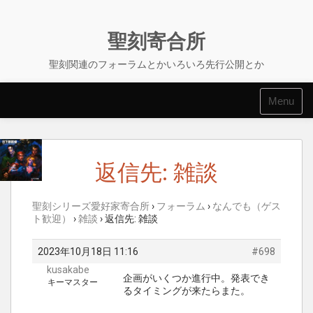
Skip
to
content
聖刻寄合所
聖刻関連のフォーラムとかいろいろ先行公開とか
Menu
返信先: 雑談
聖刻シリーズ愛好家寄合所
›
フォーラム
›
なんでも（ゲス
ト歓迎）
›
雑談
›
返信先: 雑談
2023年10月18日 11:16
#698
kusakabe
企画がいくつか進行中。発表でき
キーマスター
るタイミングが来たらまた。