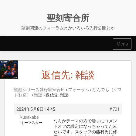
Skip
to
content
聖刻寄合所
聖刻関連のフォーラムとかいろいろ先行公開とか
Menu
返信先: 雑談
聖刻シリーズ愛好家寄合所
›
フォーラム
›
なんでも（ゲス
ト歓迎）
›
雑談
›
返信先: 雑談
2024年5月8日 14:45
#721
kusakabe
なんかテーマの方で勝手にコメン
キーマスター
トオフの設定になっちゃってたみ
たいです。スタッフの藤村氏に修