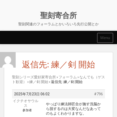
Skip
to
content
聖刻寄合所
聖刻関連のフォーラムとかいろいろ先行公開とか
Menu
返信先: 練／剣 開始
聖刻シリーズ愛好家寄合所
›
フォーラム
›
なんでも（ゲス
ト歓迎）
›
練／剣 開始
›
返信先: 練／剣 開始
2025年7月23日 06:02
#796
イクチオサウル
やっぱり練法師匠合が施す洗脳か
ス
ら脱するのは大変なんだなあって
参加者
のもよくわかりますな。