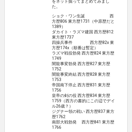
をネット掘ってまとめてみまし
た。
ショク・ワン生誕 西
方歴806 東方歴1731（中原歴だと
1389）
ダカイト・ラズマ建国 西方歴812
東方歴1737
四操兵事件 西方歴82x 東
方歴174x（順番は暫定）
ラズマ戦役勃発 西方歴824 東方歴
1749
闇龍事変勃発 西方歴827 東方歴
1752
闇龍事変終結 西方歴828 東方歴
1753
帝国南下停止 西方歴831 東方歴
1756
皇帝の剣の役 西方歴834 東方歴
1759（西方の書的にこの辺でデイ
ル26歳？）
ジグナー領の戦い 西方歴837 東方
歴1762
南部大戦勃発 西方歴841 東方歴
1766