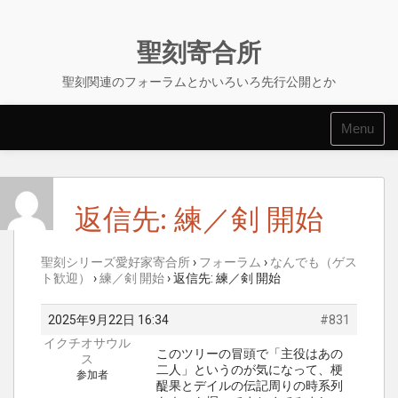
Skip
to
content
聖刻寄合所
聖刻関連のフォーラムとかいろいろ先行公開とか
Menu
返信先: 練／剣 開始
聖刻シリーズ愛好家寄合所
›
フォーラム
›
なんでも（ゲス
ト歓迎）
›
練／剣 開始
›
返信先: 練／剣 開始
2025年9月22日 16:34
#831
イクチオサウル
このツリーの冒頭で「主役はあの
ス
二人」というのが気になって、梗
参加者
醍果とデイルの伝記周りの時系列