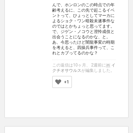
んで、ホンロンのこの時点での年
齢考えるに、この先で起こるイベ
ントって、ひょっとしてマーカに
よるショク・ワン暗殺未遂事件な
のではとかちょっと思ってます。
で、ジゲン・ノコウと澄怜成伎と
出会うことになるのかな、と。
あ、今思ったけど闇龍事変の時期
を考えると、四操兵事件って、こ
れとカブってるのかな？
この返信は10ヶ月、 2週前に
イ
クチオサウルス
が編集しました。
+1