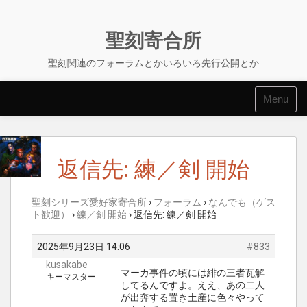
Skip
to
content
聖刻寄合所
聖刻関連のフォーラムとかいろいろ先行公開とか
Menu
返信先: 練／剣 開始
聖刻シリーズ愛好家寄合所
›
フォーラム
›
なんでも（ゲス
ト歓迎）
›
練／剣 開始
›
返信先: 練／剣 開始
2025年9月23日 14:06
#833
kusakabe
マーカ事件の頃には緋の三者瓦解
キーマスター
してるんですよ。ええ、あの二人
が出奔する置き土産に色々やって