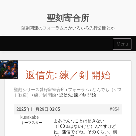
Skip
to
content
聖刻寄合所
聖刻関連のフォーラムとかいろいろ先行公開とか
Menu
返信先: 練／剣 開始
聖刻シリーズ愛好家寄合所
›
フォーラム
›
なんでも（ゲス
ト歓迎）
›
練／剣 開始
›
返信先: 練／剣 開始
2025年11月29日 03:05
#854
kusakabe
まあそんなことは起きない
キーマスター
（100％はないけど）んですけど
ね。迷信ですね。そのくらい、樹