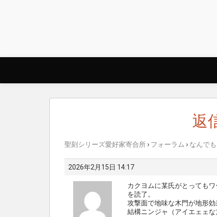
Skip
to
content
返信
聖刻シリーズ愛好家寄合所
›
フォーラム
›
なんでも
2026年2月15日 14:17
カクヨムに某氏がとってもワ
を読了。
攻撃面で地味な木門が地形効
結構ニンジャ（アイエェェな