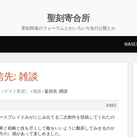
聖刻寄合所
聖刻関連のフォーラムとかいろいろ先行公開とか
WARES
先: 雑談
（ゲスト歓迎）
›
雑談
›
返信先: 雑談
#889
ースブレイドみがにじみ出てる二次創作を投稿してくれたの
果と戦略と技を尽くして敵をいいように翻弄してみせるのが
方の）感があって楽しめました。