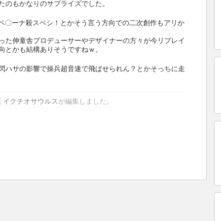
たのもかなりのサプライズでした。
rペ〇ーナ殺スベシ！とかそう言う方向での二次創作もアリか
った伸童舎プロデューサーやデザイナーの方々が今リプレイ
向とかも結構ありそうですねｗ。
閃ハサの影響で操兵超音速で飛ばせられん？とかそっちに走
イクチオサウルス
が編集しました。