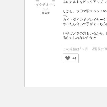
あのカルトをピックアップし
イクチオサウ
ルス
しかし、ラ〇マ殺スベシ！o
参加者
ー。
カイ・ダインでプレイヤーや
やったら合いの手がそっち方
いやガノタの方もいるから、
るかもしれないかなｗ
この返信は5ヶ月、 3週前に
+4