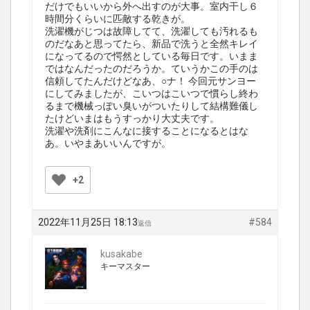
だけでもいいから外へ出すのが大事。室内干し６
時間分くらいに匹敵する乾きが。
洗濯機がじつは故障してて、洗濯しても汚れるも
のだなあと思ってたら、新品で洗うと全然キレイ
になってるので愕然としている毎日です。いまま
ではなんだったのだろうか。ていうかこの手のは
信頼してたんだけどなあ、○ナ！ 今回元サンヨー
にしてみましたが、こいつはこいつで慣らし終わ
るまで機械っぽい臭いがついたりして結構難儀し
たけどいまはもうすっかり大丈夫です。
洗濯や洗剤にこんなに接することになるとはな
あ。いやまあいいんですが。
+2
2022年11月25日 18:13
#584
返信
kusakabe
キーマスター