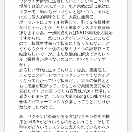
ウクライナ情勢に注目しています。いやこういう
場所で政治とかスポーツ、あと宗教の話は絶対に
タブーで、触れちゃいけないと思いつつ、それと
は別に個人的興味として。大変に無責任。
ポーランドにミサイル着弾して、剰え２名犠牲者
が出ちゃったとか、そりゃ軍事クラスタ全員背筋
凍りますなあ。一歩間違えればNATO本格介入開始
ですからね。一気にロシアがテンパることになる
ので、核戦争寸前って状況にもなりかねない。ど
うやらウクライナ側の迎撃ミサイルの誤動作って
結論らしいですが。まだ政治的に解決できるレベ
ル（犠牲者が戻らないのは悲しむべきことです
が）。
恐ろしい時代に生きておりますなあ。感染症も、
こんなにスピードつけてワクチンできてなきゃど
うなってたかっていう状況だし。大量の犠牲とと
もに感染が広がって、でもこれで集団免疫完成で
安心だぜ！ とか言ってたら変異株が次々登場して
感染が止まらず、しかも大量のLong COVIDで社会
全体のパフォーマンスガタ落ちってことになりか
ねなかったわけで。
あ、ワクチンに疑義がある方はワクチン作用の機
序とmRNAがどういうものかということ、そして
科学がどういうシステムに支えられているかをき