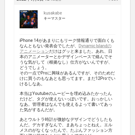
kusakabe
キーマスター
iPhone 14があまりにもリーク情報通りで面白くも
なんともない発表会でしたが、
Dynamic Islandの
アニメーション
だけはグッと来ました。あれ、日
本のアニメーターとかデザインベースで絡んでそ
うな気がして（根拠なし）仕方がないんですが、
どうでしょう。
その一点でProに興味があるんですが、そのためだ
けに買うのもなあとも思ってます。まだ12Proでい
けるしなあ。
本当はYoutubeのムービーを埋め込みたかったん
だけど、タグが使えないっぽいです。おっかしい
なあ。管理者はなんでも使えるよって書いてあっ
た気がするんだが。
あとウルトラ時計が微妙なデザインでどうしたも
んだ。デカすぎなんで、まあちょっとねえ。エル
メスのがなくなったんで、たぶんファッション方