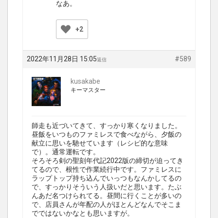
なあ。
+2
2022年11月28日 15:05
#589
返信
kusakabe
キーマスター
師走も近づいてきて、すっかり寒くなりました。
昼飯をいつものファミレスで食べながら、夕飯の
献立に思いを馳せています（レシピ的な意味
で）。通常運転です。
そろそろ剣の聖刻年代記2022版の締切が迫ってき
てるので、根性で作業続行中です。ファミレスに
ラップトップ持ち込んでいっつもなんかしてるの
で、すっかりそういう人扱いだと思います。たぶ
んあだ名つけられてる。昼間に行くことが多いの
で、店員さんが年配の人がほとんどなんでそこま
でではないかなとも思いますが。