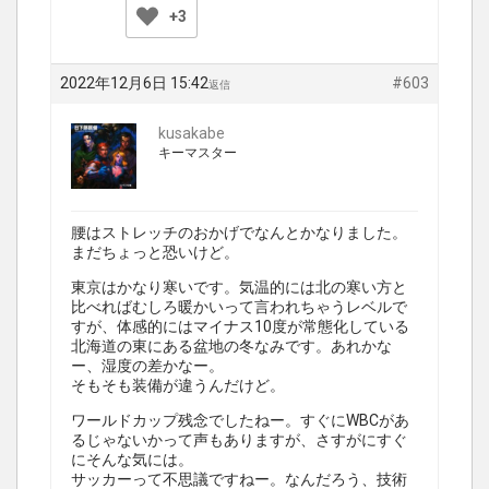
+3
2022年12月6日 15:42
#603
返信
kusakabe
キーマスター
腰はストレッチのおかげでなんとかなりました。
まだちょっと恐いけど。
東京はかなり寒いです。気温的には北の寒い方と
比べればむしろ暖かいって言われちゃうレベルで
すが、体感的にはマイナス10度が常態化している
北海道の東にある盆地の冬なみです。あれかな
ー、湿度の差かなー。
そもそも装備が違うんだけど。
ワールドカップ残念でしたねー。すぐにWBCがあ
るじゃないかって声もありますが、さすがにすぐ
にそんな気には。
サッカーって不思議ですねー。なんだろう、技術