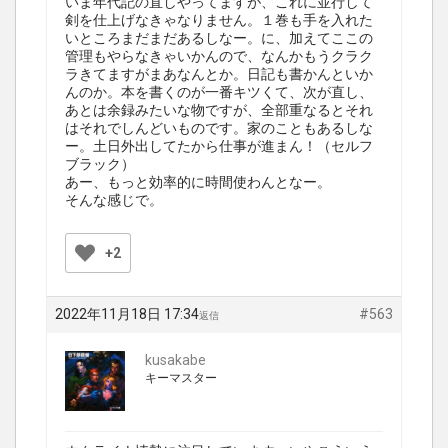
いま年代記の直しやってますが、これに並行して
剣を仕上げなきゃなりません。１巻も手を入れた
いところまだまだあるしなー。に、加えてここの
管理もやらなきゃいかんので、なんかもうクラク
ラきてますがまあなんとか。日記も書かんといか
んのか。本を書くのが一番キツくて、次が直し、
あとは余録みたいな物ですが、全部重なるとそれ
はそれでしんどいものです。家のこともあるしな
ー。土日外出してたから仕事が進まん！（セルフ
ブラック）
あー、もっと効率的に時間使わんとなー。
そんな感じで。
+2
2022年11月18日 17:34
#563
返信
kusakabe
キーマスター