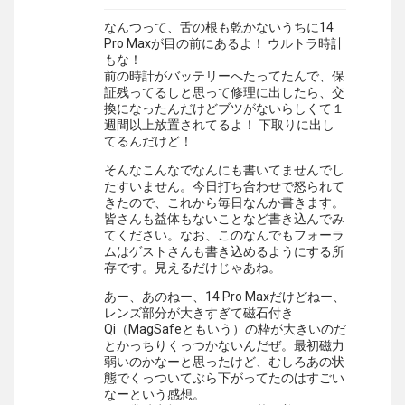
なんつって、舌の根も乾かないうちに14
Pro Maxが目の前にあるよ！ ウルトラ時計
もな！
前の時計がバッテリーへたってたんで、保
証残ってるしと思って修理に出したら、交
換になったんだけどブツがないらしくて１
週間以上放置されてるよ！ 下取りに出し
てるんだけど！
そんなこんなでなんにも書いてませんでし
たすいません。今日打ち合わせで怒られて
きたので、これから毎日なんか書きます。
皆さんも益体もないことなど書き込んでみ
てください。なお、このなんでもフォーラ
ムはゲストさんも書き込めるようにする所
存です。見えるだけじゃあね。
あー、あのねー、14 Pro Maxだけどねー、
レンズ部分が大きすぎて磁石付き
Qi（MagSafeともいう）の枠が大きいのだ
とかっちりくっつかないんだぜ。最初磁力
弱いのかなーと思ったけど、むしろあの状
態でくっついてぶら下がってたのはすごい
なーという感想。