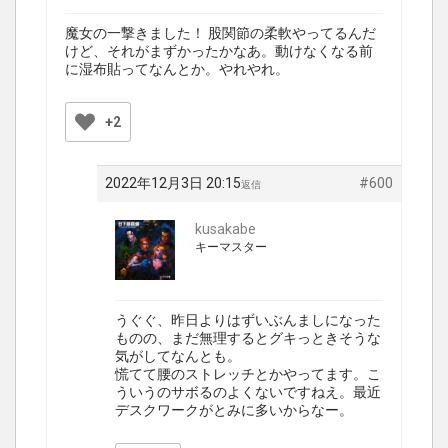
魔女の一撃きました！ 股関節の柔軟やってるんだ
けど、それがまずかったかなあ。動けなくなる前
に湿布貼ってなんとか。やれやれ。
+2
2022年12月3日 20:15
#600
返信
kusakabe
キーマスター
うぐぐ、昨日よりはずいぶんましになった
ものの、まだ無理するとグキっときそうな
気がしてなんとも。
慌てて腰のストレッチとかやってます。こ
ういうのサボるのよくないですねえ。最近
デスクワークがとみに多いからなー。