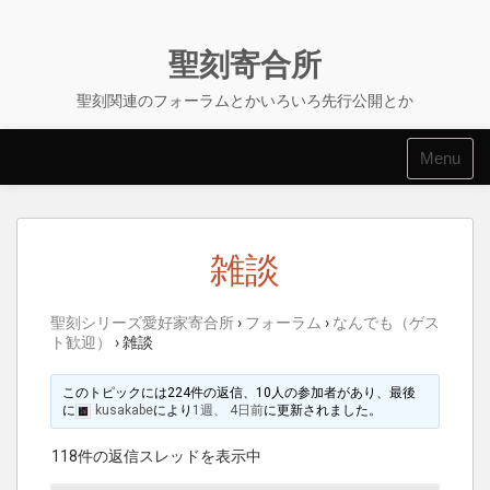
Skip
to
content
聖刻寄合所
聖刻関連のフォーラムとかいろいろ先行公開とか
Menu
雑談
聖刻シリーズ愛好家寄合所
›
フォーラム
›
なんでも（ゲス
ト歓迎）
›
雑談
このトピックには224件の返信、10人の参加者があり、最後
に
kusakabe
により
1週、 4日前
に更新されました。
118件の返信スレッドを表示中