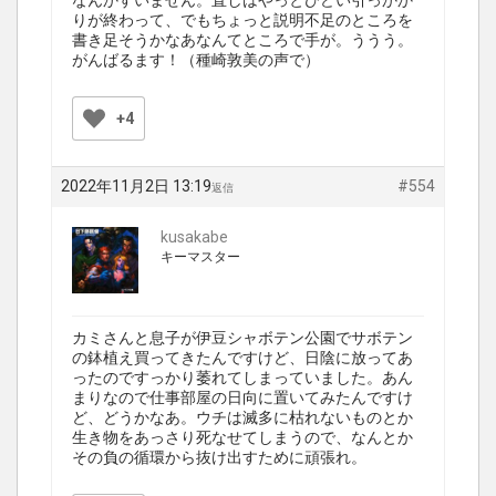
なんかすいません。直しはやっとひどい引っかか
りが終わって、でもちょっと説明不足のところを
書き足そうかなあなんてところで手が。ううう。
がんばるます！（種崎敦美の声で）
+4
2022年11月2日 13:19
#554
返信
kusakabe
キーマスター
カミさんと息子が伊豆シャボテン公園でサボテン
の鉢植え買ってきたんですけど、日陰に放ってあ
ったのですっかり萎れてしまっていました。あん
まりなので仕事部屋の日向に置いてみたんですけ
ど、どうかなあ。ウチは滅多に枯れないものとか
生き物をあっさり死なせてしまうので、なんとか
その負の循環から抜け出すために頑張れ。