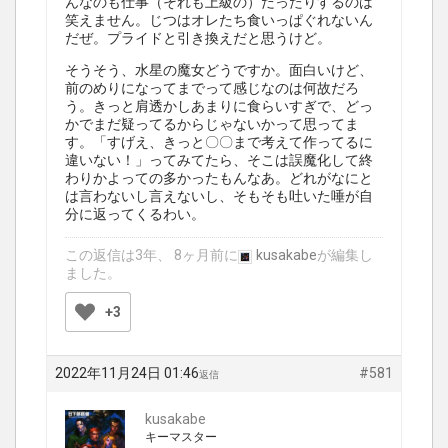
んなのも仕事（それも上級の）だったりするのは
笑えません。じつはオレたち食いっぱぐれないん
だぜ。プライドと引き換えだと思うけど。
そうそう、水星の魔女どうですか。面白いけど、
前のめりになってまでって感じなのは何故だろ
う。きっと肩透かしあまりに食らいすぎで、どっ
かでまだ疑ってるからじゃないかって思ってま
す。「すげえ、きっと〇〇まで考えて作ってるに
違いない！」ってみてたら、そこは誤魔化して終
わりかよっての多かったもんなあ。どれがなにと
は言わないし言えないし、そもそも吐いた唾が自
分に返ってくるわい。
この返信は3年、 8ヶ月前に
kusakabe
が編集し
ました。
+3
2022年11月24日 01:46
#581
返信
kusakabe
キーマスター