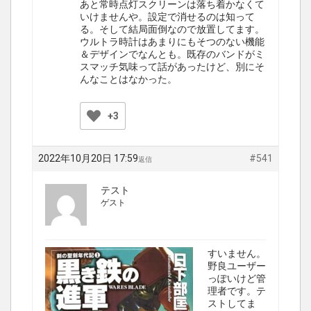
あと常時点灯スクリーンは落ち着かなくて
いけませんや。設定で消せるのは知って
る。そして結局面倒なので放置してます。
ウルトラ時計はあまりにもそつのない機能
＆デザインでなんとも。既存のバンドがミ
スマッチ気味って話があったけど、別にそ
んなことはなかった。
+3
2022年10月20日 17:59
#541
返信
テスト
ゲスト
すいません。
野良ユーザー
っぽいけど管
理者です。テ
ストしてま