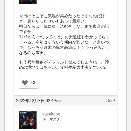
今日はそこそこ気温が高めだったはずなのだけ
ど、曇りだったせいもあって肌寒い。
明日からは一気に冷え込むそうな。まあ東京の話
ですが。
12/1からそれってのは、お天道様もわかってらっ
しゃる。今年はそういう傾向が強いなーと言いつ
つ、じゃあ６月末の異常高温は！ と突っ込みたく
なるのも事実。
もう異常気象がデフォルトなんでしょうねー。諦
めの境地ではあるが、食料生産大丈夫ですかね。
+3
2022年12月3日 02:49
#599
返信
kusakabe
キーマスター