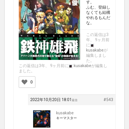
す。
ふむ、登録し
なくても結構
やれるもんだ
な。
この返信は3
年、 9ヶ月前
に
kusakabe
が
編集しまし
た。
この返信は3年、 9ヶ月前に
kusakabe
が編集し
ました。
0
2022年10月20日 18:01
#543
返信
kusakabe
キーマスター