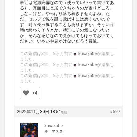
最近は電源完備なので（使っていいって書いてあ
る）、真面目に長居できちゃうのが困りどころ。
しないけど。やっぱり落ち着きませんよね。た
だ、セルフで尻を蹴っ飛ばすには悪くないので
す。時々長っ尻することもありますが、そういう
時は終わりそうとか、特別にその気になったと
か、そんな感じなので見かけてもほっておいてく
ださい。いやいや見かけないだろう普通。
この返信は3年、 8ヶ月前に
kusakabe
が編集し
ました。
この返信は3年、 8ヶ月前に
kusakabe
が編集し
ました。
この返信は3年、 8ヶ月前に
kusakabe
が編集し
ました。
+4
2022年11月30日 18:54
#597
返信
kusakabe
キーマスター