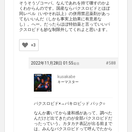
そうそうゾコーバ。なんであれを持て囃すのかよ
くわからんのです。国産ならパクスロビドとほぼ
同レベル（いやそれ以上）の併用禁忌薬剤があっ
てもいいんだ（しかも事実上効果に有意差な
し）。へー。だったらほぼ特効薬と言っていいパ
クスロビドも妙な制限外してくれよと思います。
+3
2022年11月28日 01:55
#588
返信
kusakabe
キーマスター
パクスロビド×→パキロビッド パック○
なんか書いてから違和感があって、調べた
んだけど出てきたのが全部パクスロビドだ
ったっていう。カタカナ表記が出る前まで
は、みんなパクスロビドって呼んでたから