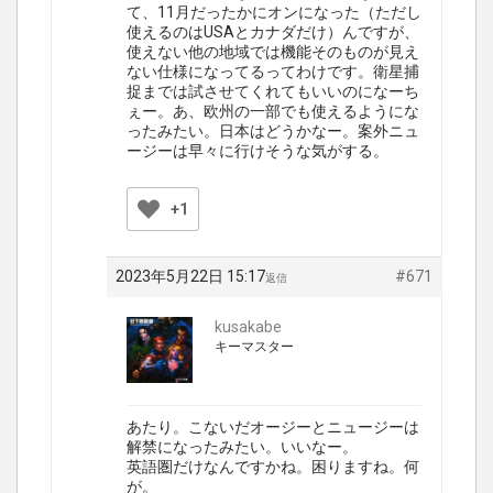
て、11月だったかにオンになった（ただし
使えるのはUSAとカナダだけ）んですが、
使えない他の地域では機能そのものが見え
ない仕様になってるってわけです。衛星捕
捉までは試させてくれてもいいのになーち
ぇー。あ、欧州の一部でも使えるようにな
ったみたい。日本はどうかなー。案外ニュ
ージーは早々に行けそうな気がする。
+1
2023年5月22日 15:17
#671
返信
kusakabe
キーマスター
あたり。こないだオージーとニュージーは
解禁になったみたい。いいなー。
英語圏だけなんですかね。困りますね。何
が。