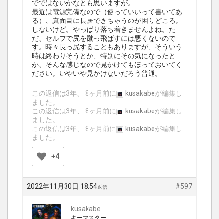
でではないかなとも思いますが。
最近は電源完備なので（使っていいって書いてあ
る）、真面目に長居できちゃうのが困りどころ。
しないけど。やっぱり落ち着きませんよね。た
だ、セルフで尻を蹴っ飛ばすには悪くないので
す。時々長っ尻することもありますが、そういう
時は終わりそうとか、特別にその気になったと
か、そんな感じなので見かけてもほっておいてく
ださい。いやいや見かけないだろう普通。
この返信は3年、 8ヶ月前に
kusakabe
が編集し
ました。
この返信は3年、 8ヶ月前に
kusakabe
が編集し
ました。
この返信は3年、 8ヶ月前に
kusakabe
が編集し
ました。
+4
2022年11月30日 18:54
#597
返信
kusakabe
キーマスター