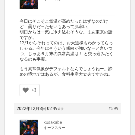
今日はそこそこ気温が高めだったはずなのだけ
ど、曇りだったせいもあって肌寒い。
明日からは一気に冷え込むそうな。まあ東京の話
ですが。
12/1からそれってのは、お天道様もわかってらっ
しゃる。今年はそういう傾向が強いなーと言いつ
つ、じゃあ６月末の異常高温は！ と突っ込みたく
なるのも事実。
もう異常気象がデフォルトなんでしょうねー。諦
めの境地ではあるが、食料生産大丈夫ですかね。
+3
2022年12月3日 02:49
#599
返信
kusakabe
キーマスター