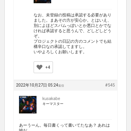
なお、未登録の投稿は承認する必要があり
ました。まあその方が安心か。とはいえ、
別によほどスパムっぽいとか悪口とかでな
ければ承認すると思うんで、どしどしどう
ぞ。
プロジェクトの日記の方のコメントでも結
構辛口なの承認してますし。
いやよろしくお願いします。
+4
2022年10月27日 05:24
#545
返信
kusakabe
キーマスター
あーうーん。毎日書くって書いてたなあ？ あれは
嘘だ。