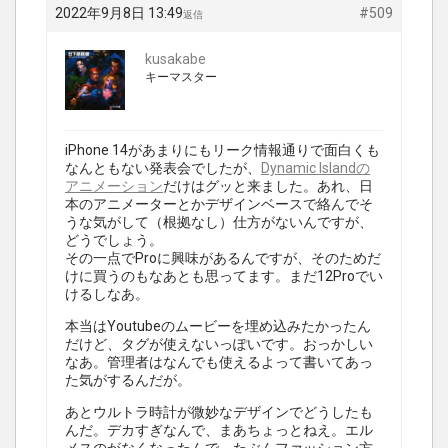
2022年9月8日 13:49
#509
返信
kusakabe
キーマスター
iPhone 14があまりにもリーク情報通りで面白くも
なんともない発表会でしたが、
Dynamic Islandの
アニメーション
だけはグッと来ました。あれ、日
本のアニメーターとかデザインベースで絡んでそ
うな気がして（根拠なし）仕方がないんですが、
どうでしょう。
その一点でProに興味があるんですが、そのためだ
けに買うのもなあとも思ってます。まだ12Proでい
けるしなあ。
本当はYoutubeのムービーを埋め込みたかったん
だけど、タグが使えないっぽいです。おっかしい
なあ。管理者はなんでも使えるよって書いてあっ
た気がするんだが。
あとウルトラ時計が微妙なデザインでどうしたも
んだ。デカすぎなんで、まあちょっとねえ。エル