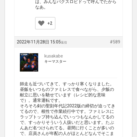
は、みんなパクスロビドって呼んでたから
なあ。
+2
2022年11月28日 15:05
#589
返信
kusakabe
キーマスター
師走も近づいてきて、すっかり寒くなりました。
昼飯をいつものファミレスで食べながら、夕飯の
献立に思いを馳せています（レシピ的な意味
で）。通常運転です。
そろそろ剣の聖刻年代記2022版の締切が迫ってき
てるので、根性で作業続行中です。ファミレスに
ラップトップ持ち込んでいっつもなんかしてるの
で、すっかりそういう人扱いだと思います。たぶ
んあだ名つけられてる。昼間に行くことが多いの
で、店員さんが年配の人がほとんどなんでそこま