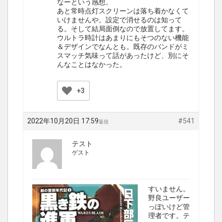
なーという感想。
あと常時点灯スクリーンは落ち着かなくて
いけませんや。設定で消せるのは知って
る。そして結局面倒なので放置してます。
ウルトラ時計はあまりにもそつのない機能
＆デザインでなんとも。既存のバンドがミ
スマッチ気味って話があったけど、別にそ
んなことはなかった。
+3
2022年10月20日 17:59
#541
返信
テスト
ゲスト
すいません。
野良ユーザー
っぽいけど管
理者です。テ