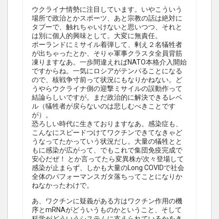
ウクライナ情勢に注目しています。いやこういう
場所で政治とかスポーツ、あと宗教の話は絶対に
タブーで、触れちゃいけないと思いつつ、それと
は別に個人的興味として。大変に無責任。
ポーランドにミサイル着弾して、剰え２名犠牲者
が出ちゃったとか、そりゃ軍事クラスタ全員背筋
凍りますなあ。一歩間違えればNATO本格介入開始
ですからね。一気にロシアがテンパることになる
ので、核戦争寸前って状況にもなりかねない。ど
うやらウクライナ側の迎撃ミサイルの誤動作って
結論らしいですが。まだ政治的に解決できるレベ
ル（犠牲者が戻らないのは悲しむべきことです
が）。
恐ろしい時代に生きておりますなあ。感染症も、
こんなにスピードつけてワクチンできてなきゃど
うなってたかっていう状況だし。大量の犠牲とと
もに感染が広がって、でもこれで集団免疫完成で
安心だぜ！ とか言ってたら変異株が次々登場して
感染が止まらず、しかも大量のLong COVIDで社会
全体のパフォーマンスガタ落ちってことになりか
ねなかったわけで。
あ、ワクチンに疑義がある方はワクチン作用の機
序とmRNAがどういうものかということ、そして
科学がどういうシステムに支えられているかをき