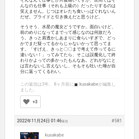
そんなんで仕事とか片腹痛いですが、世間ではそ
んなのも仕事（それも上級の）だったりするのは
笑えません。じつはオレたち食いっぱぐれないん
だぜ。プライドと引き換えだと思うけど。
そうそう、水星の魔女どうですか。面白いけど、
前のめりになってまでって感じなのは何故だろ
う。きっと肩透かしあまりに食らいすぎで、どっ
かでまだ疑ってるからじゃないかって思ってま
す。「すげえ、きっと〇〇まで考えて作ってるに
違いない！」ってみてたら、そこは誤魔化して終
わりかよっての多かったもんなあ。どれがなにと
は言わないし言えないし、そもそも吐いた唾が自
分に返ってくるわい。
この返信は3年、 8ヶ月前に
kusakabe
が編集し
ました。
+3
2022年11月24日 01:46
#581
返信
kusakabe