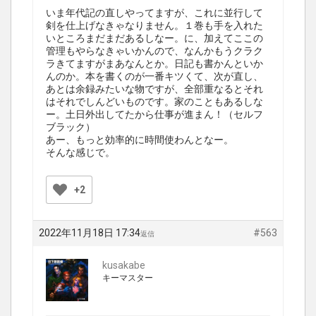
いま年代記の直しやってますが、これに並行して
剣を仕上げなきゃなりません。１巻も手を入れた
いところまだまだあるしなー。に、加えてここの
管理もやらなきゃいかんので、なんかもうクラク
ラきてますがまあなんとか。日記も書かんといか
んのか。本を書くのが一番キツくて、次が直し、
あとは余録みたいな物ですが、全部重なるとそれ
はそれでしんどいものです。家のこともあるしな
ー。土日外出してたから仕事が進まん！（セルフ
ブラック）
あー、もっと効率的に時間使わんとなー。
そんな感じで。
+2
2022年11月18日 17:34
#563
返信
kusakabe
キーマスター