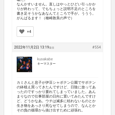
なんかすいません。直しはやっとひどい引っかか
りが終わって、でもちょっと説明不足のところを
書き足そうかなあなんてところで手が。ううう。
がんばるます！（種崎敦美の声で）
+4
2022年11月2日 13:19
#554
返信
kusakabe
キーマスター
カミさんと息子が伊豆シャボテン公園でサボテン
の鉢植え買ってきたんですけど、日陰に放ってあ
ったのですっかり萎れてしまっていました。あん
まりなので仕事部屋の日向に置いてみたんですけ
ど、どうかなあ。ウチは滅多に枯れないものとか
生き物をあっさり死なせてしまうので、なんとか
その負の循環から抜け出すために頑張れ。