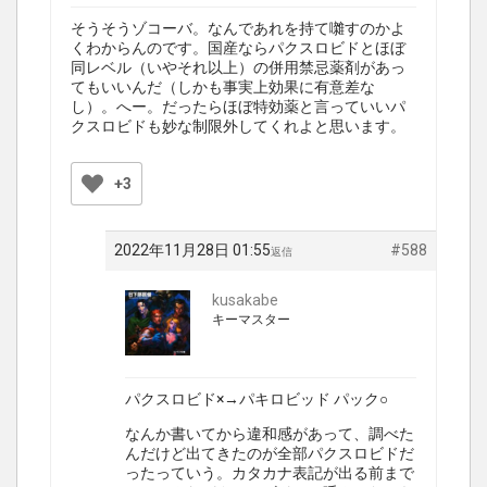
そうそうゾコーバ。なんであれを持て囃すのかよ
くわからんのです。国産ならパクスロビドとほぼ
同レベル（いやそれ以上）の併用禁忌薬剤があっ
てもいいんだ（しかも事実上効果に有意差な
し）。へー。だったらほぼ特効薬と言っていいパ
クスロビドも妙な制限外してくれよと思います。
+3
2022年11月28日 01:55
#588
返信
kusakabe
キーマスター
パクスロビド×→パキロビッド パック○
なんか書いてから違和感があって、調べた
んだけど出てきたのが全部パクスロビドだ
ったっていう。カタカナ表記が出る前まで