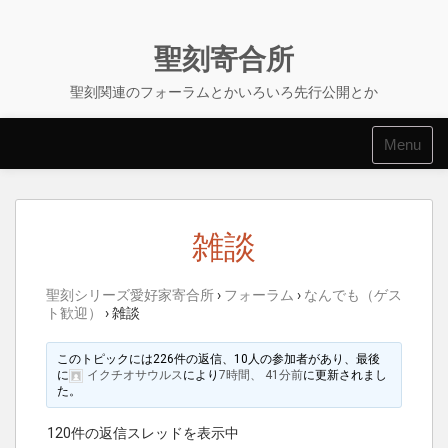
Skip
to
content
聖刻寄合所
聖刻関連のフォーラムとかいろいろ先行公開とか
Menu
雑談
聖刻シリーズ愛好家寄合所
›
フォーラム
›
なんでも（ゲス
ト歓迎）
›
雑談
このトピックには226件の返信、10人の参加者があり、最後
に
イクチオサウルス
により
7時間、 41分前
に更新されまし
た。
120件の返信スレッドを表示中