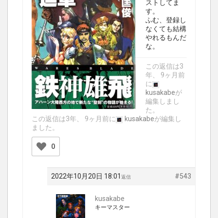
ストしてま
す。
ふむ、登録し
なくても結構
やれるもんだ
な。
この返信は3
年、 9ヶ月前
に
kusakabe
が
編集しまし
た。
この返信は3年、 9ヶ月前に
kusakabe
が編集し
ました。
0
2022年10月20日 18:01
#543
返信
kusakabe
キーマスター