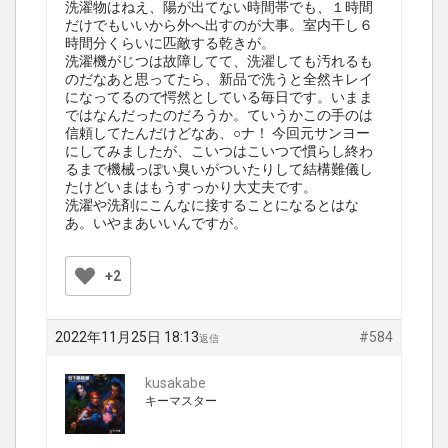
洗濯物はねえ、陽が出てない時間帯でも、１時間
だけでもいいから外へ出すのが大事。室内干し６
時間分くらいに匹敵する乾きが。
洗濯機がじつは故障してて、洗濯しても汚れるも
のだなあと思ってたら、新品で洗うと全然キレイ
になってるので愕然としている毎日です。いまま
ではなんだったのだろうか。ていうかこの手のは
信頼してたんだけどなあ、○ナ！ 今回元サンヨー
にしてみましたが、こいつはこいつで慣らし終わ
るまで機械っぽい臭いがついたりして結構難儀し
たけどいまはもうすっかり大丈夫です。
洗濯や洗剤にこんなに接することになるとはな
あ。いやまあいいんですが。
+2
2022年11月25日 18:13
#584
返信
kusakabe
キーマスター