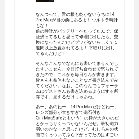
なんつって、舌の根も乾かないうちに14
Pro Maxが目の前にあるよ！ ウルトラ時計
もな！
前の時計がバッテリーへたってたんで、保
証残ってるしと思って修理に出したら、交
換になったんだけどブツがないらしくて１
週間以上放置されてるよ！ 下取りに出し
てるんだけど！
そんなこんなでなんにも書いてませんでし
たすいません。今日打ち合わせで怒られて
きたので、これから毎日なんか書きます。
皆さんも益体もないことなど書き込んでみ
てください。なお、このなんでもフォーラ
ムはゲストさんも書き込めるようにする所
存です。見えるだけじゃあね。
あー、あのねー、14 Pro Maxだけどねー、
レンズ部分が大きすぎて磁石付き
Qi（MagSafeともいう）の枠が大きいのだ
とかっちりくっつかないんだぜ。最初磁力
弱いのかなーと思ったけど、むしろあの状
態でくっついてぶら下がってたのはすごい