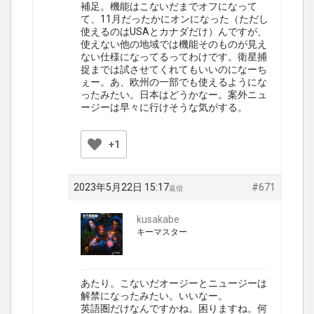
補足。機能はこないだまでオフになって
て、11月だったかにオンになった（ただし
使えるのはUSAとカナダだけ）んですが、
使えない他の地域では機能そのものが見え
ない仕様になってるってわけです。衛星捕
捉までは試させてくれてもいいのになーち
ぇー。あ、欧州の一部でも使えるようにな
ったみたい。日本はどうかなー。案外ニュ
ージーは早々に行けそうな気がする。
+1
2023年5月22日 15:17
#671
返信
kusakabe
キーマスター
あたり。こないだオージーとニュージーは
解禁になったみたい。いいなー。
英語圏だけなんですかね。困りますね。何