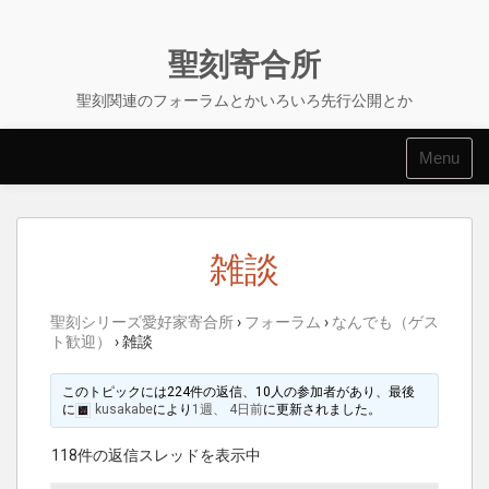
Skip
to
content
聖刻寄合所
聖刻関連のフォーラムとかいろいろ先行公開とか
Menu
雑談
聖刻シリーズ愛好家寄合所
›
フォーラム
›
なんでも（ゲス
ト歓迎）
›
雑談
このトピックには224件の返信、10人の参加者があり、最後
に
kusakabe
により
1週、 4日前
に更新されました。
118件の返信スレッドを表示中