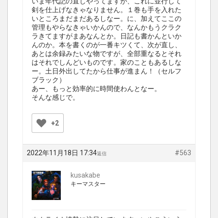
いま年代記の直しやってますが、これに並行して
剣を仕上げなきゃなりません。１巻も手を入れた
いところまだまだあるしなー。に、加えてここの
管理もやらなきゃいかんので、なんかもうクラク
ラきてますがまあなんとか。日記も書かんといか
んのか。本を書くのが一番キツくて、次が直し、
あとは余録みたいな物ですが、全部重なるとそれ
はそれでしんどいものです。家のこともあるしな
ー。土日外出してたから仕事が進まん！（セルフ
ブラック）
あー、もっと効率的に時間使わんとなー。
そんな感じで。
+2
2022年11月18日 17:34
#563
返信
kusakabe
キーマスター