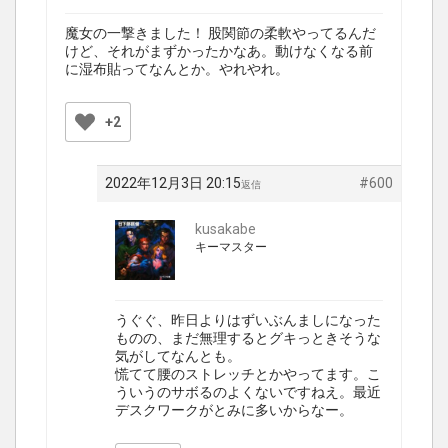
魔女の一撃きました！ 股関節の柔軟やってるんだ
けど、それがまずかったかなあ。動けなくなる前
に湿布貼ってなんとか。やれやれ。
+2
2022年12月3日 20:15
#600
返信
kusakabe
キーマスター
うぐぐ、昨日よりはずいぶんましになった
ものの、まだ無理するとグキっときそうな
気がしてなんとも。
慌てて腰のストレッチとかやってます。こ
ういうのサボるのよくないですねえ。最近
デスクワークがとみに多いからなー。