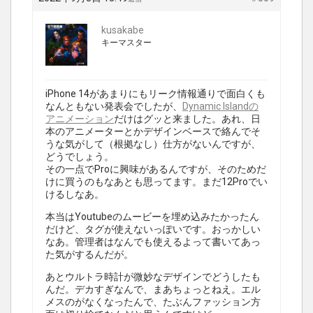
kusakabe
キーマスター
iPhone 14があまりにもリーク情報通りで面白くも
なんともない発表会でしたが、
Dynamic Islandの
アニメーション
だけはグッと来ました。あれ、日
本のアニメーターとかデザインベースで絡んでそ
うな気がして（根拠なし）仕方がないんですが、
どうでしょう。
その一点でProに興味があるんですが、そのためだ
けに買うのもなあとも思ってます。まだ12Proでい
けるしなあ。
本当はYoutubeのムービーを埋め込みたかったん
だけど、タグが使えないっぽいです。おっかしい
なあ。管理者はなんでも使えるよって書いてあっ
た気がするんだが。
あとウルトラ時計が微妙なデザインでどうしたも
んだ。デカすぎなんで、まあちょっとねえ。エル
メスのがなくなったんで、たぶんファッション方