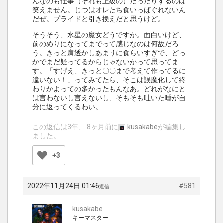
んなのも仕事（それも上級の）だったりするのは
笑えません。じつはオレたち食いっぱぐれないん
だぜ。プライドと引き換えだと思うけど。
そうそう、水星の魔女どうですか。面白いけど、
前のめりになってまでって感じなのは何故だろ
う。きっと肩透かしあまりに食らいすぎで、どっ
かでまだ疑ってるからじゃないかって思ってま
す。「すげえ、きっと〇〇まで考えて作ってるに
違いない！」ってみてたら、そこは誤魔化して終
わりかよっての多かったもんなあ。どれがなにと
は言わないし言えないし、そもそも吐いた唾が自
分に返ってくるわい。
この返信は3年、 8ヶ月前に
kusakabe
が編集し
ました。
+3
2022年11月24日 01:46
#581
返信
kusakabe
キーマスター