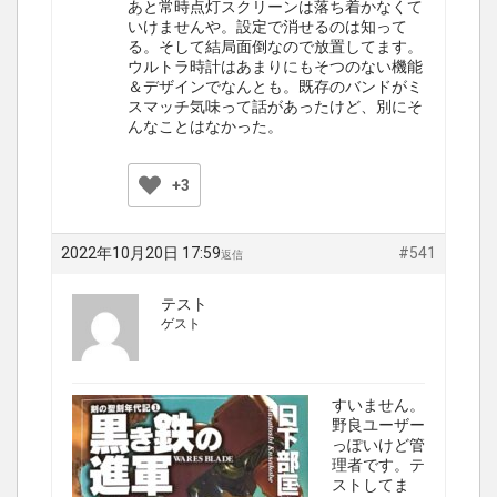
あと常時点灯スクリーンは落ち着かなくて
いけませんや。設定で消せるのは知って
る。そして結局面倒なので放置してます。
ウルトラ時計はあまりにもそつのない機能
＆デザインでなんとも。既存のバンドがミ
スマッチ気味って話があったけど、別にそ
んなことはなかった。
+3
2022年10月20日 17:59
#541
返信
テスト
ゲスト
すいません。
野良ユーザー
っぽいけど管
理者です。テ
ストしてま