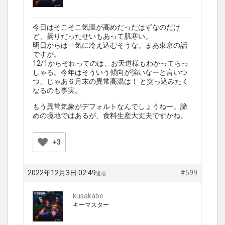
今日はそこそこ気温が高めだったはずなのだけ
ど、曇りだったせいもあって肌寒い。
明日からは一気に冷え込むそうな。まあ東京の話
ですが。
12/1からそれってのは、お天道様もわかってらっ
しゃる。今年はそういう傾向が強いなーと言いつ
つ、じゃあ６月末の異常高温は！ と突っ込みたく
なるのも事実。
もう異常気象がデフォルトなんでしょうねー。諦
めの境地ではあるが、食料生産大丈夫ですかね。
+3
2022年12月3日 02:49
#599
返信
kusakabe
キーマスター