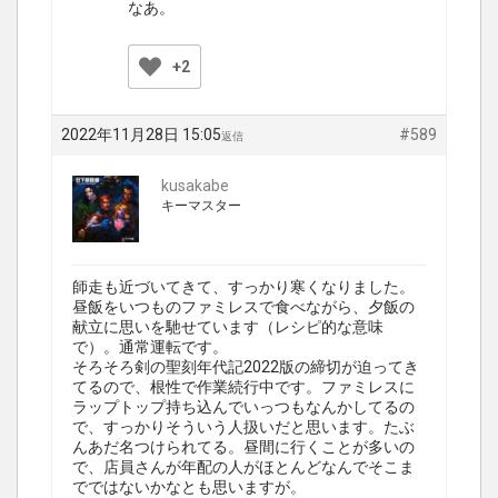
なあ。
+2
2022年11月28日 15:05
#589
返信
kusakabe
キーマスター
師走も近づいてきて、すっかり寒くなりました。
昼飯をいつものファミレスで食べながら、夕飯の
献立に思いを馳せています（レシピ的な意味
で）。通常運転です。
そろそろ剣の聖刻年代記2022版の締切が迫ってき
てるので、根性で作業続行中です。ファミレスに
ラップトップ持ち込んでいっつもなんかしてるの
で、すっかりそういう人扱いだと思います。たぶ
んあだ名つけられてる。昼間に行くことが多いの
で、店員さんが年配の人がほとんどなんでそこま
でではないかなとも思いますが。