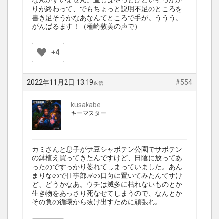
なんかすいません。直しはやっとひどい引っかか
りが終わって、でもちょっと説明不足のところを
書き足そうかなあなんてところで手が。ううう。
がんばるます！（種崎敦美の声で）
+4
2022年11月2日 13:19
#554
返信
kusakabe
キーマスター
カミさんと息子が伊豆シャボテン公園でサボテン
の鉢植え買ってきたんですけど、日陰に放ってあ
ったのですっかり萎れてしまっていました。あん
まりなので仕事部屋の日向に置いてみたんですけ
ど、どうかなあ。ウチは滅多に枯れないものとか
生き物をあっさり死なせてしまうので、なんとか
その負の循環から抜け出すために頑張れ。