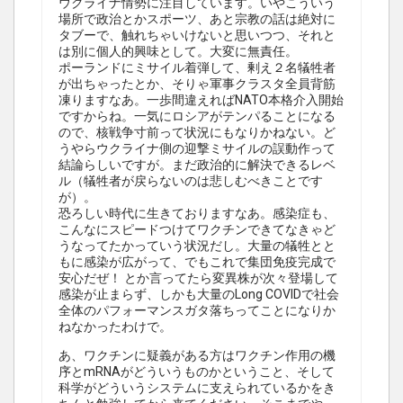
ウクライナ情勢に注目しています。いやこういう
場所で政治とかスポーツ、あと宗教の話は絶対に
タブーで、触れちゃいけないと思いつつ、それと
は別に個人的興味として。大変に無責任。
ポーランドにミサイル着弾して、剰え２名犠牲者
が出ちゃったとか、そりゃ軍事クラスタ全員背筋
凍りますなあ。一歩間違えればNATO本格介入開始
ですからね。一気にロシアがテンパることになる
ので、核戦争寸前って状況にもなりかねない。ど
うやらウクライナ側の迎撃ミサイルの誤動作って
結論らしいですが。まだ政治的に解決できるレベ
ル（犠牲者が戻らないのは悲しむべきことです
が）。
恐ろしい時代に生きておりますなあ。感染症も、
こんなにスピードつけてワクチンできてなきゃど
うなってたかっていう状況だし。大量の犠牲とと
もに感染が広がって、でもこれで集団免疫完成で
安心だぜ！ とか言ってたら変異株が次々登場して
感染が止まらず、しかも大量のLong COVIDで社会
全体のパフォーマンスガタ落ちってことになりか
ねなかったわけで。
あ、ワクチンに疑義がある方はワクチン作用の機
序とmRNAがどういうものかということ、そして
科学がどういうシステムに支えられているかをき