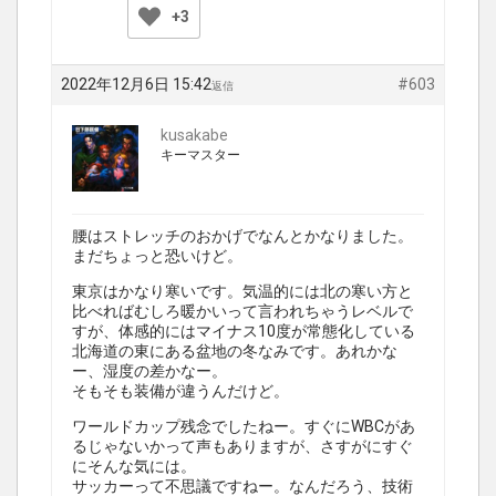
+3
2022年12月6日 15:42
#603
返信
kusakabe
キーマスター
腰はストレッチのおかげでなんとかなりました。
まだちょっと恐いけど。
東京はかなり寒いです。気温的には北の寒い方と
比べればむしろ暖かいって言われちゃうレベルで
すが、体感的にはマイナス10度が常態化している
北海道の東にある盆地の冬なみです。あれかな
ー、湿度の差かなー。
そもそも装備が違うんだけど。
ワールドカップ残念でしたねー。すぐにWBCがあ
るじゃないかって声もありますが、さすがにすぐ
にそんな気には。
サッカーって不思議ですねー。なんだろう、技術