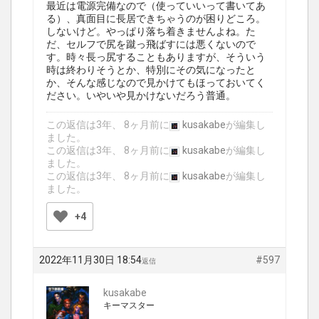
最近は電源完備なので（使っていいって書いてあ
る）、真面目に長居できちゃうのが困りどころ。
しないけど。やっぱり落ち着きませんよね。た
だ、セルフで尻を蹴っ飛ばすには悪くないので
す。時々長っ尻することもありますが、そういう
時は終わりそうとか、特別にその気になったと
か、そんな感じなので見かけてもほっておいてく
ださい。いやいや見かけないだろう普通。
この返信は3年、 8ヶ月前に
kusakabe
が編集し
ました。
この返信は3年、 8ヶ月前に
kusakabe
が編集し
ました。
この返信は3年、 8ヶ月前に
kusakabe
が編集し
ました。
+4
2022年11月30日 18:54
#597
返信
kusakabe
キーマスター