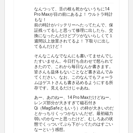
なんつって、舌の根も乾かないうちに14
Pro Maxが目の前にあるよ！ ウルトラ時計
もな！
前の時計がバッテリーへたってたんで、保
証残ってるしと思って修理に出したら、交
換になったんだけどブツがないらしくて１
週間以上放置されてるよ！ 下取りに出し
てるんだけど！
そんなこんなでなんにも書いてませんでし
たすいません。今日打ち合わせで怒られて
きたので、これから毎日なんか書きます。
皆さんも益体もないことなど書き込んでみ
てください。なお、このなんでもフォーラ
ムはゲストさんも書き込めるようにする所
存です。見えるだけじゃあね。
あー、あのねー、14 Pro Maxだけどねー、
レンズ部分が大きすぎて磁石付き
Qi（MagSafeともいう）の枠が大きいのだ
とかっちりくっつかないんだぜ。最初磁力
弱いのかなーと思ったけど、むしろあの状
態でくっついてぶら下がってたのはすごい
なーという感想。