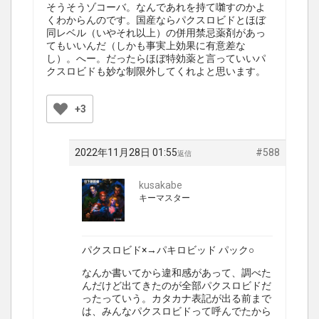
そうそうゾコーバ。なんであれを持て囃すのかよ
くわからんのです。国産ならパクスロビドとほぼ
同レベル（いやそれ以上）の併用禁忌薬剤があっ
てもいいんだ（しかも事実上効果に有意差な
し）。へー。だったらほぼ特効薬と言っていいパ
クスロビドも妙な制限外してくれよと思います。
+3
2022年11月28日 01:55
#588
返信
kusakabe
キーマスター
パクスロビド×→パキロビッド パック○
なんか書いてから違和感があって、調べた
んだけど出てきたのが全部パクスロビドだ
ったっていう。カタカナ表記が出る前まで
は、みんなパクスロビドって呼んでたから