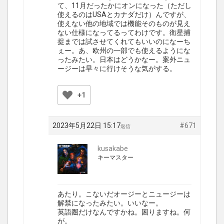
て、11月だったかにオンになった（ただし
使えるのはUSAとカナダだけ）んですが、
使えない他の地域では機能そのものが見え
ない仕様になってるってわけです。衛星捕
捉までは試させてくれてもいいのになーち
ぇー。あ、欧州の一部でも使えるようにな
ったみたい。日本はどうかなー。案外ニュ
ージーは早々に行けそうな気がする。
+1
2023年5月22日 15:17
#671
返信
kusakabe
キーマスター
あたり。こないだオージーとニュージーは
解禁になったみたい。いいなー。
英語圏だけなんですかね。困りますね。何
が。