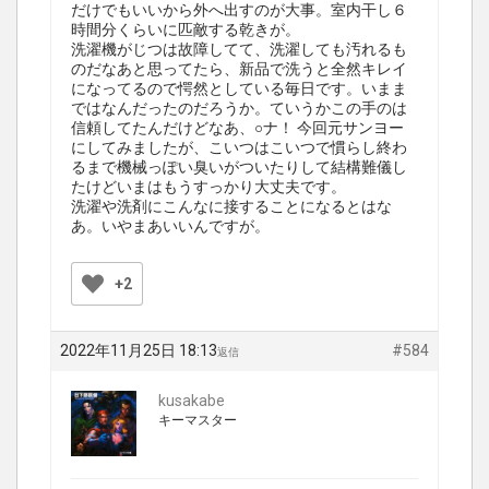
だけでもいいから外へ出すのが大事。室内干し６
時間分くらいに匹敵する乾きが。
洗濯機がじつは故障してて、洗濯しても汚れるも
のだなあと思ってたら、新品で洗うと全然キレイ
になってるので愕然としている毎日です。いまま
ではなんだったのだろうか。ていうかこの手のは
信頼してたんだけどなあ、○ナ！ 今回元サンヨー
にしてみましたが、こいつはこいつで慣らし終わ
るまで機械っぽい臭いがついたりして結構難儀し
たけどいまはもうすっかり大丈夫です。
洗濯や洗剤にこんなに接することになるとはな
あ。いやまあいいんですが。
+2
2022年11月25日 18:13
#584
返信
kusakabe
キーマスター