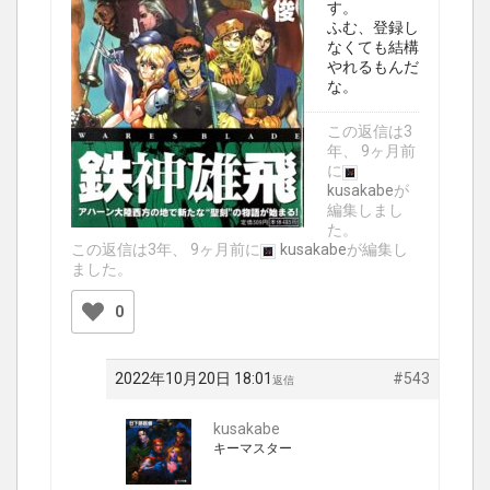
す。
ふむ、登録し
なくても結構
やれるもんだ
な。
この返信は3
年、 9ヶ月前
に
kusakabe
が
編集しまし
た。
この返信は3年、 9ヶ月前に
kusakabe
が編集し
ました。
0
2022年10月20日 18:01
#543
返信
kusakabe
キーマスター