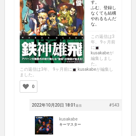
す。
ふむ、登録し
なくても結構
やれるもんだ
な。
この返信は3
年、 9ヶ月前
に
kusakabe
が
編集しまし
た。
この返信は3年、 9ヶ月前に
kusakabe
が編集し
ました。
0
2022年10月20日 18:01
#543
返信
kusakabe
キーマスター