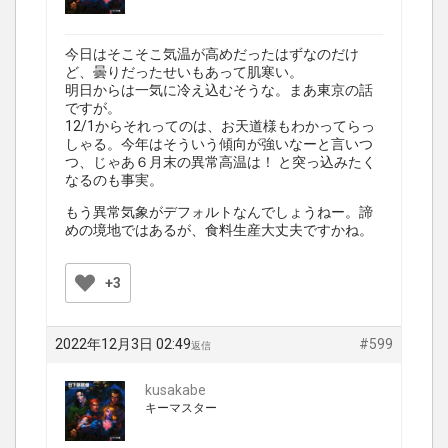
今日はそこそこ気温が高めだったはずなのだけ
ど、曇りだったせいもあって肌寒い。
明日からは一気に冷え込むそうな。まあ東京の話
ですが。
12/1からそれってのは、お天道様もわかってらっ
しゃる。今年はそういう傾向が強いなーと言いつ
つ、じゃあ６月末の異常高温は！ と突っ込みたく
なるのも事実。
もう異常気象がデフォルトなんでしょうねー。諦
めの境地ではあるが、食料生産大丈夫ですかね。
+3
2022年12月3日 02:49
#599
返信
kusakabe
キーマスター