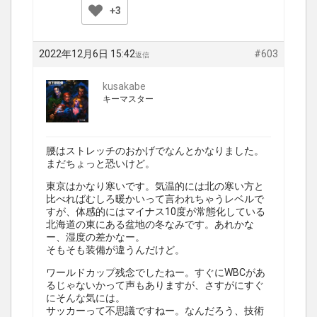
+3
2022年12月6日 15:42
#603
返信
kusakabe
キーマスター
腰はストレッチのおかげでなんとかなりました。
まだちょっと恐いけど。
東京はかなり寒いです。気温的には北の寒い方と
比べればむしろ暖かいって言われちゃうレベルで
すが、体感的にはマイナス10度が常態化している
北海道の東にある盆地の冬なみです。あれかな
ー、湿度の差かなー。
そもそも装備が違うんだけど。
ワールドカップ残念でしたねー。すぐにWBCがあ
るじゃないかって声もありますが、さすがにすぐ
にそんな気には。
サッカーって不思議ですねー。なんだろう、技術