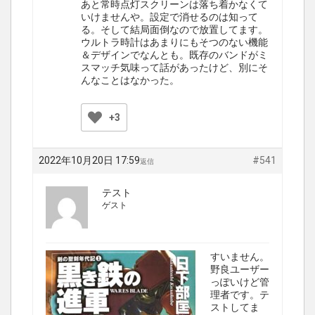
あと常時点灯スクリーンは落ち着かなくて
いけませんや。設定で消せるのは知って
る。そして結局面倒なので放置してます。
ウルトラ時計はあまりにもそつのない機能
＆デザインでなんとも。既存のバンドがミ
スマッチ気味って話があったけど、別にそ
んなことはなかった。
+3
2022年10月20日 17:59
#541
返信
テスト
ゲスト
すいません。
野良ユーザー
っぽいけど管
理者です。テ
ストしてま