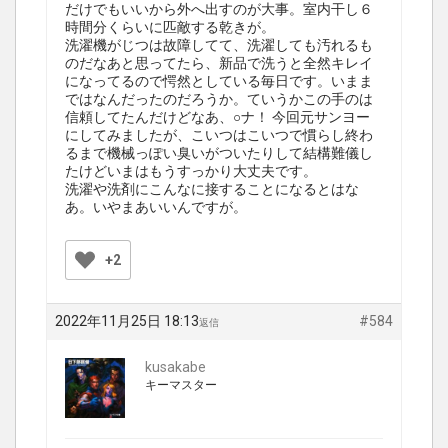
だけでもいいから外へ出すのが大事。室内干し６
時間分くらいに匹敵する乾きが。
洗濯機がじつは故障してて、洗濯しても汚れるも
のだなあと思ってたら、新品で洗うと全然キレイ
になってるので愕然としている毎日です。いまま
ではなんだったのだろうか。ていうかこの手のは
信頼してたんだけどなあ、○ナ！ 今回元サンヨー
にしてみましたが、こいつはこいつで慣らし終わ
るまで機械っぽい臭いがついたりして結構難儀し
たけどいまはもうすっかり大丈夫です。
洗濯や洗剤にこんなに接することになるとはな
あ。いやまあいいんですが。
+2
2022年11月25日 18:13
#584
返信
kusakabe
キーマスター