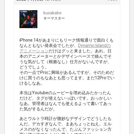
kusakabe
キーマスター
iPhone 14があまりにもリーク情報通りで面白くも
なんともない発表会でしたが、
Dynamic Islandの
アニメーション
だけはグッと来ました。あれ、日
本のアニメーターとかデザインベースで絡んでそ
うな気がして（根拠なし）仕方がないんですが、
どうでしょう。
その一点でProに興味があるんですが、そのためだ
けに買うのもなあとも思ってます。まだ12Proでい
けるしなあ。
本当はYoutubeのムービーを埋め込みたかったん
だけど、タグが使えないっぽいです。おっかしい
なあ。管理者はなんでも使えるよって書いてあっ
た気がするんだが。
あとウルトラ時計が微妙なデザインでどうしたも
んだ。デカすぎなんで、まあちょっとねえ。エル
メスのがなくなったんで、たぶんファッション方