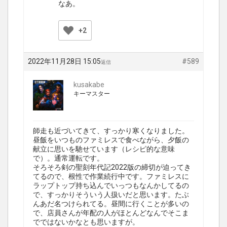
なあ。
+2
2022年11月28日 15:05
#589
返信
kusakabe
キーマスター
師走も近づいてきて、すっかり寒くなりました。
昼飯をいつものファミレスで食べながら、夕飯の
献立に思いを馳せています（レシピ的な意味
で）。通常運転です。
そろそろ剣の聖刻年代記2022版の締切が迫ってき
てるので、根性で作業続行中です。ファミレスに
ラップトップ持ち込んでいっつもなんかしてるの
で、すっかりそういう人扱いだと思います。たぶ
んあだ名つけられてる。昼間に行くことが多いの
で、店員さんが年配の人がほとんどなんでそこま
でではないかなとも思いますが。