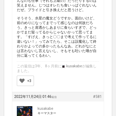
んなのも仕事（それも上級の）だったりするのは
笑えません。じつはオレたち食いっぱぐれないん
だぜ。プライドと引き換えだと思うけど。
そうそう、水星の魔女どうですか。面白いけど、
前のめりになってまでって感じなのは何故だろ
う。きっと肩透かしあまりに食らいすぎで、どっ
かでまだ疑ってるからじゃないかって思ってま
す。「すげえ、きっと〇〇まで考えて作ってるに
違いない！」ってみてたら、そこは誤魔化して終
わりかよっての多かったもんなあ。どれがなにと
は言わないし言えないし、そもそも吐いた唾が自
分に返ってくるわい。
この返信は3年、 8ヶ月前に
kusakabe
が編集し
ました。
+3
2022年11月24日 01:46
#581
返信
kusakabe
キーマスター