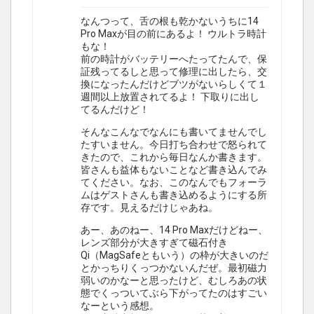
なんつって、舌の根も乾かないうちに14
Pro Maxが目の前にあるよ！ ウルトラ時計
もな！
前の時計がバッテリーへたってたんで、保
証残ってるしと思って修理に出したら、交
換になったんだけどブツがないらしくて１
週間以上放置されてるよ！ 下取りに出し
てるんだけど！
そんなこんなでなんにも書いてませんでし
たすいません。今日打ち合わせで怒られて
きたので、これから毎日なんか書きます。
皆さんも益体もないことなど書き込んでみ
てください。なお、このなんでもフォーラ
ムはゲストさんも書き込めるようにする所
存です。見えるだけじゃあね。
あー、あのねー、14 Pro Maxだけどねー、
レンズ部分が大きすぎて磁石付き
Qi（MagSafeともいう）の枠が大きいのだ
とかっちりくっつかないんだぜ。最初磁力
弱いのかなーと思ったけど、むしろあの状
態でくっついてぶら下がってたのはすごい
なーという感想。