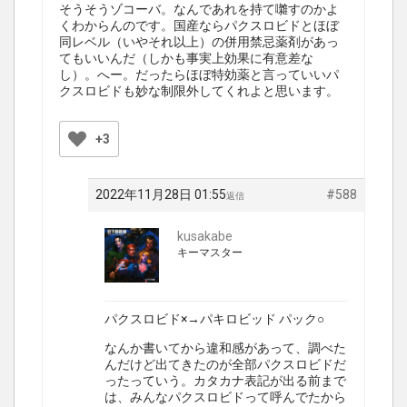
そうそうゾコーバ。なんであれを持て囃すのかよ
くわからんのです。国産ならパクスロビドとほぼ
同レベル（いやそれ以上）の併用禁忌薬剤があっ
てもいいんだ（しかも事実上効果に有意差な
し）。へー。だったらほぼ特効薬と言っていいパ
クスロビドも妙な制限外してくれよと思います。
+3
2022年11月28日 01:55
#588
返信
kusakabe
キーマスター
パクスロビド×→パキロビッド パック○
なんか書いてから違和感があって、調べた
んだけど出てきたのが全部パクスロビドだ
ったっていう。カタカナ表記が出る前まで
は、みんなパクスロビドって呼んでたから