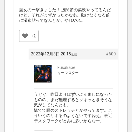
魔女の一撃きました！ 股関節の柔軟やってるんだ
けど、それがまずかったかなあ。動けなくなる前
に湿布貼ってなんとか。やれやれ。
+2
2022年12月3日 20:15
#600
返信
kusakabe
キーマスター
うぐぐ、昨日よりはずいぶんましになった
ものの、まだ無理するとグキっときそうな
気がしてなんとも。
慌てて腰のストレッチとかやってます。こ
ういうのサボるのよくないですねえ。最近
デスクワークがとみに多いからなー。