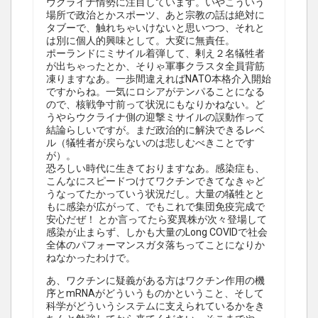
ウクライナ情勢に注目しています。いやこういう
場所で政治とかスポーツ、あと宗教の話は絶対に
タブーで、触れちゃいけないと思いつつ、それと
は別に個人的興味として。大変に無責任。
ポーランドにミサイル着弾して、剰え２名犠牲者
が出ちゃったとか、そりゃ軍事クラスタ全員背筋
凍りますなあ。一歩間違えればNATO本格介入開始
ですからね。一気にロシアがテンパることになる
ので、核戦争寸前って状況にもなりかねない。ど
うやらウクライナ側の迎撃ミサイルの誤動作って
結論らしいですが。まだ政治的に解決できるレベ
ル（犠牲者が戻らないのは悲しむべきことです
が）。
恐ろしい時代に生きておりますなあ。感染症も、
こんなにスピードつけてワクチンできてなきゃど
うなってたかっていう状況だし。大量の犠牲とと
もに感染が広がって、でもこれで集団免疫完成で
安心だぜ！ とか言ってたら変異株が次々登場して
感染が止まらず、しかも大量のLong COVIDで社会
全体のパフォーマンスガタ落ちってことになりか
ねなかったわけで。
あ、ワクチンに疑義がある方はワクチン作用の機
序とmRNAがどういうものかということ、そして
科学がどういうシステムに支えられているかをき