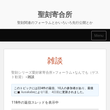
Skip
to
content
聖刻寄合所
聖刻関連のフォーラムとかいろいろ先行公開とか
Menu
雑談
聖刻シリーズ愛好家寄合所
›
フォーラム
›
なんでも（ゲス
ト歓迎）
›
雑談
このトピックには224件の返信、10人の参加者があり、最後
に
kusakabe
により
1週、 4日前
に更新されました。
118件の返信スレッドを表示中