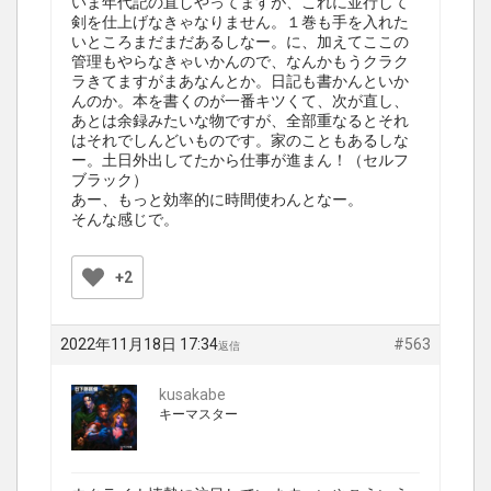
いま年代記の直しやってますが、これに並行して
剣を仕上げなきゃなりません。１巻も手を入れた
いところまだまだあるしなー。に、加えてここの
管理もやらなきゃいかんので、なんかもうクラク
ラきてますがまあなんとか。日記も書かんといか
んのか。本を書くのが一番キツくて、次が直し、
あとは余録みたいな物ですが、全部重なるとそれ
はそれでしんどいものです。家のこともあるしな
ー。土日外出してたから仕事が進まん！（セルフ
ブラック）
あー、もっと効率的に時間使わんとなー。
そんな感じで。
+2
2022年11月18日 17:34
#563
返信
kusakabe
キーマスター