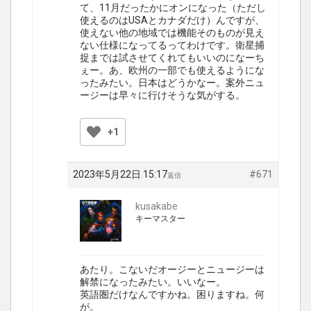
て、11月だったかにオンになった（ただし
使えるのはUSAとカナダだけ）んですが、
使えない他の地域では機能そのものが見え
ない仕様になってるってわけです。衛星捕
捉までは試させてくれてもいいのになーち
ぇー。あ、欧州の一部でも使えるようにな
ったみたい。日本はどうかなー。案外ニュ
ージーは早々に行けそうな気がする。
+1
2023年5月22日 15:17
#671
返信
kusakabe
キーマスター
あたり。こないだオージーとニュージーは
解禁になったみたい。いいなー。
英語圏だけなんですかね。困りますね。何
が。