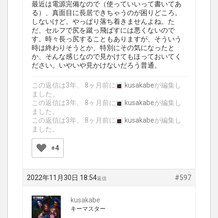
最近は電源完備なので（使っていいって書いてあ
る）、真面目に長居できちゃうのが困りどころ。
しないけど。やっぱり落ち着きませんよね。た
だ、セルフで尻を蹴っ飛ばすには悪くないので
す。時々長っ尻することもありますが、そういう
時は終わりそうとか、特別にその気になったと
か、そんな感じなので見かけてもほっておいてく
ださい。いやいや見かけないだろう普通。
この返信は3年、 8ヶ月前に
kusakabe
が編集し
ました。
この返信は3年、 8ヶ月前に
kusakabe
が編集し
ました。
この返信は3年、 8ヶ月前に
kusakabe
が編集し
ました。
+4
2022年11月30日 18:54
#597
返信
kusakabe
キーマスター