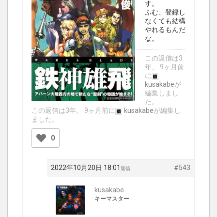
す。
ふむ、登録し
なくても結構
やれるもんだ
な。
この返信は3
年、 9ヶ月前
に
kusakabe
が
編集しまし
た。
この返信は3年、 9ヶ月前に
kusakabe
が編集し
ました。
0
2022年10月20日 18:01
#543
返信
kusakabe
キーマスター