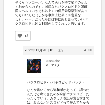
そうそうゾコーバ。なんであれを持て囃すのかよ
くわからんのです。国産ならパクスロビドとほぼ
同レベル（いやそれ以上）の併用禁忌薬剤があっ
てもいいんだ（しかも事実上効果に有意差な
し）。へー。だったらほぼ特効薬と言っていいパ
クスロビドも妙な制限外してくれよと思います。
+3
2022年11月28日 01:55
#588
返信
kusakabe
キーマスター
パクスロビド×→パキロビッド パック○
なんか書いてから違和感があって、調べた
んだけど出てきたのが全部パクスロビドだ
ったっていう。カタカナ表記が出る前まで
は、みんなパクスロビドって呼んでたから