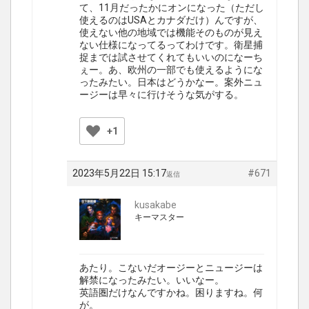
て、11月だったかにオンになった（ただし
使えるのはUSAとカナダだけ）んですが、
使えない他の地域では機能そのものが見え
ない仕様になってるってわけです。衛星捕
捉までは試させてくれてもいいのになーち
ぇー。あ、欧州の一部でも使えるようにな
ったみたい。日本はどうかなー。案外ニュ
ージーは早々に行けそうな気がする。
+1
2023年5月22日 15:17
#671
返信
kusakabe
キーマスター
あたり。こないだオージーとニュージーは
解禁になったみたい。いいなー。
英語圏だけなんですかね。困りますね。何
が。