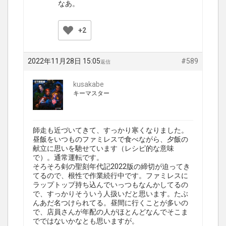
なあ。
+2
2022年11月28日 15:05
#589
返信
kusakabe
キーマスター
師走も近づいてきて、すっかり寒くなりました。
昼飯をいつものファミレスで食べながら、夕飯の
献立に思いを馳せています（レシピ的な意味
で）。通常運転です。
そろそろ剣の聖刻年代記2022版の締切が迫ってき
てるので、根性で作業続行中です。ファミレスに
ラップトップ持ち込んでいっつもなんかしてるの
で、すっかりそういう人扱いだと思います。たぶ
んあだ名つけられてる。昼間に行くことが多いの
で、店員さんが年配の人がほとんどなんでそこま
でではないかなとも思いますが。