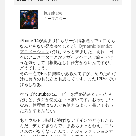
kusakabe
キーマスター
iPhone 14があまりにもリーク情報通りで面白くも
なんともない発表会でしたが、
Dynamic Islandの
アニメーション
だけはグッと来ました。あれ、日
本のアニメーターとかデザインベースで絡んでそ
うな気がして（根拠なし）仕方がないんですが、
どうでしょう。
その一点でProに興味があるんですが、そのためだ
けに買うのもなあとも思ってます。まだ12Proでい
けるしなあ。
本当はYoutubeのムービーを埋め込みたかったん
だけど、タグが使えないっぽいです。おっかしい
なあ。管理者はなんでも使えるよって書いてあっ
た気がするんだが。
あとウルトラ時計が微妙なデザインでどうしたも
んだ。デカすぎなんで、まあちょっとねえ。エル
メスのがなくなったんで、たぶんファッション方