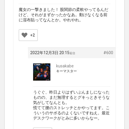
魔女の一撃きました！ 股関節の柔軟やってるんだ
けど、それがまずかったかなあ。動けなくなる前
に湿布貼ってなんとか。やれやれ。
+2
2022年12月3日 20:15
#600
返信
kusakabe
キーマスター
うぐぐ、昨日よりはずいぶんましになった
ものの、まだ無理するとグキっときそうな
気がしてなんとも。
慌てて腰のストレッチとかやってます。こ
ういうのサボるのよくないですねえ。最近
デスクワークがとみに多いからなー。