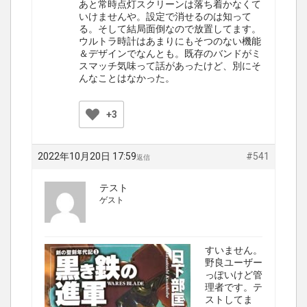
あと常時点灯スクリーンは落ち着かなくて
いけませんや。設定で消せるのは知って
る。そして結局面倒なので放置してます。
ウルトラ時計はあまりにもそつのない機能
＆デザインでなんとも。既存のバンドがミ
スマッチ気味って話があったけど、別にそ
んなことはなかった。
+3
2022年10月20日 17:59
#541
返信
テスト
ゲスト
すいません。
野良ユーザー
っぽいけど管
理者です。テ
ストしてま