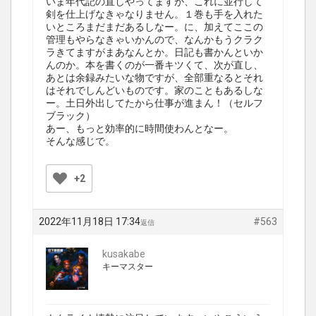
いま年代記の直しやってますが、これに並行して
剣を仕上げなきゃなりません。１巻も手を入れた
いところまだまだあるしなー。に、加えてここの
管理もやらなきゃいかんので、なんかもうクラク
ラきてますがまあなんとか。日記も書かんといか
んのか。本を書くのが一番キツくて、次が直し、
あとは余録みたいな物ですが、全部重なるとそれ
はそれでしんどいものです。家のこともあるしな
ー。土日外出してたから仕事が進まん！（セルフ
ブラック）
あー、もっと効率的に時間使わんとなー。
そんな感じで。
+2
2022年11月18日 17:34
#563
返信
kusakabe
キーマスター