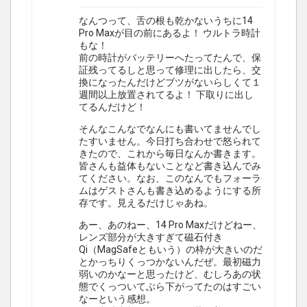
なんつって、舌の根も乾かないうちに14
Pro Maxが目の前にあるよ！ ウルトラ時計
もな！
前の時計がバッテリーへたってたんで、保
証残ってるしと思って修理に出したら、交
換になったんだけどブツがないらしくて１
週間以上放置されてるよ！ 下取りに出し
てるんだけど！
そんなこんなでなんにも書いてませんでし
たすいません。今日打ち合わせで怒られて
きたので、これから毎日なんか書きます。
皆さんも益体もないことなど書き込んでみ
てください。なお、このなんでもフォーラ
ムはゲストさんも書き込めるようにする所
存です。見えるだけじゃあね。
あー、あのねー、14 Pro Maxだけどねー、
レンズ部分が大きすぎて磁石付き
Qi（MagSafeともいう）の枠が大きいのだ
とかっちりくっつかないんだぜ。最初磁力
弱いのかなーと思ったけど、むしろあの状
態でくっついてぶら下がってたのはすごい
なーという感想。