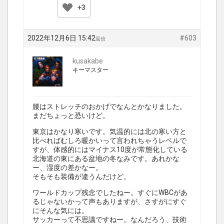
+3
2022年12月6日 15:42
#603
返信
kusakabe
キーマスター
腰はストレッチのおかげでなんとかなりました。
まだちょっと恐いけど。
東京はかなり寒いです。気温的には北の寒い方と
比べればむしろ暖かいって言われちゃうレベルで
すが、体感的にはマイナス10度が常態化している
北海道の東にある盆地の冬なみです。あれかな
ー、湿度の差かなー。
そもそも装備が違うんだけど。
ワールドカップ残念でしたねー。すぐにWBCがあ
るじゃないかって声もありますが、さすがにすぐ
にそんな気には。
サッカーって不思議ですねー。なんだろう、技術