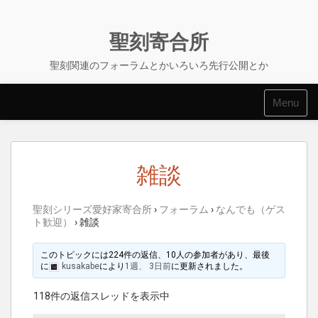
Skip
to
content
聖刻寄合所
聖刻関連のフォーラムとかいろいろ先行公開とか
Menu
雑談
聖刻シリーズ愛好家寄合所
›
フォーラム
›
なんでも（ゲス
ト歓迎）
›
雑談
このトピックには224件の返信、10人の参加者があり、最後
に
kusakabe
により
1週、 3日前
に更新されました。
118件の返信スレッドを表示中