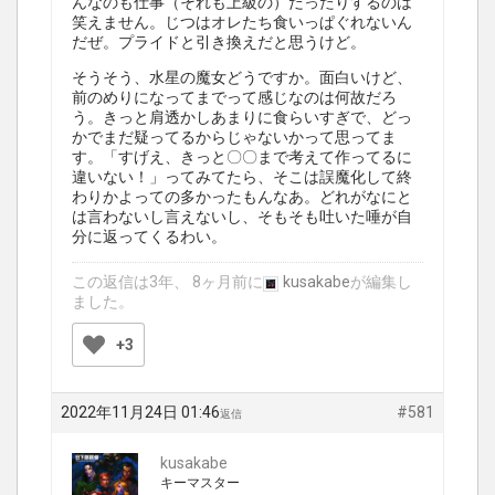
んなのも仕事（それも上級の）だったりするのは
笑えません。じつはオレたち食いっぱぐれないん
だぜ。プライドと引き換えだと思うけど。
そうそう、水星の魔女どうですか。面白いけど、
前のめりになってまでって感じなのは何故だろ
う。きっと肩透かしあまりに食らいすぎで、どっ
かでまだ疑ってるからじゃないかって思ってま
す。「すげえ、きっと〇〇まで考えて作ってるに
違いない！」ってみてたら、そこは誤魔化して終
わりかよっての多かったもんなあ。どれがなにと
は言わないし言えないし、そもそも吐いた唾が自
分に返ってくるわい。
この返信は3年、 8ヶ月前に
kusakabe
が編集し
ました。
+3
2022年11月24日 01:46
#581
返信
kusakabe
キーマスター