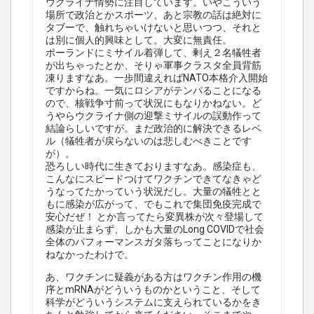
ウクライナ情勢に注目しています。いやこういう
場所で政治とかスポーツ、あと宗教の話は絶対に
タブーで、触れちゃいけないと思いつつ、それと
は別に個人的興味として。大変に無責任。
ポーランドにミサイル着弾して、剰え２名犠牲者
が出ちゃったとか、そりゃ軍事クラスタ全員背筋
凍りますなあ。一歩間違えればNATO本格介入開始
ですからね。一気にロシアがテンパることになる
ので、核戦争寸前って状況にもなりかねない。ど
うやらウクライナ側の迎撃ミサイルの誤動作って
結論らしいですが。まだ政治的に解決できるレベ
ル（犠牲者が戻らないのは悲しむべきことです
が）。
恐ろしい時代に生きておりますなあ。感染症も、
こんなにスピードつけてワクチンできてなきゃど
うなってたかっていう状況だし。大量の犠牲とと
もに感染が広がって、でもこれで集団免疫完成で
安心だぜ！ とか言ってたら変異株が次々登場して
感染が止まらず、しかも大量のLong COVIDで社会
全体のパフォーマンスガタ落ちってことになりか
ねなかったわけで。
あ、ワクチンに疑義がある方はワクチン作用の機
序とmRNAがどういうものかということ、そして
科学がどういうシステムに支えられているかをき