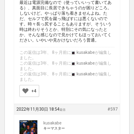
最近は電源完備なので（使っていいって書いてあ
る）、真面目に長居できちゃうのが困りどころ。
しないけど。やっぱり落ち着きませんよね。た
だ、セルフで尻を蹴っ飛ばすには悪くないので
す。時々長っ尻することもありますが、そういう
時は終わりそうとか、特別にその気になったと
か、そんな感じなので見かけてもほっておいてく
ださい。いやいや見かけないだろう普通。
この返信は3年、 8ヶ月前に
kusakabe
が編集し
ました。
この返信は3年、 8ヶ月前に
kusakabe
が編集し
ました。
この返信は3年、 8ヶ月前に
kusakabe
が編集し
ました。
+4
2022年11月30日 18:54
#597
返信
kusakabe
キーマスター