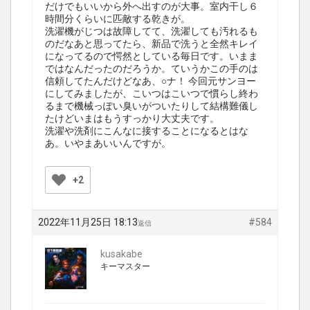
だけでもいいから外へ出すのが大事。室内干し６
時間分くらいに匹敵する乾きが。
洗濯機がじつは故障してて、洗濯しても汚れるも
のだなあと思ってたら、新品で洗うと全然キレイ
になってるので愕然としている毎日です。いまま
ではなんだったのだろうか。ていうかこの手のは
信頼してたんだけどなあ、○ナ！ 今回元サンヨー
にしてみましたが、こいつはこいつで慣らし終わ
るまで機械っぽい臭いがついたりして結構難儀し
たけどいまはもうすっかり大丈夫です。
洗濯や洗剤にこんなに接することになるとはな
あ。いやまあいいんですが。
+2
2022年11月25日 18:13
#584
返信
kusakabe
キーマスター