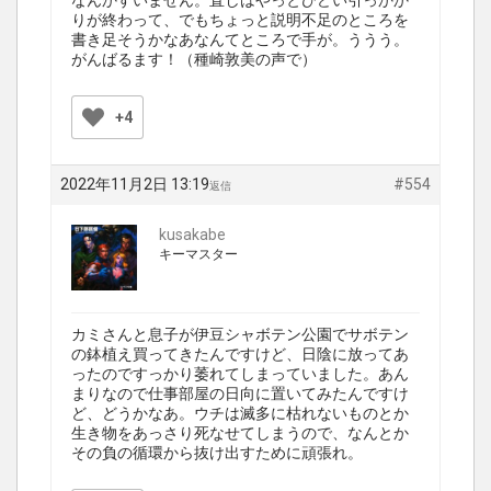
なんかすいません。直しはやっとひどい引っかか
りが終わって、でもちょっと説明不足のところを
書き足そうかなあなんてところで手が。ううう。
がんばるます！（種崎敦美の声で）
+4
2022年11月2日 13:19
#554
返信
kusakabe
キーマスター
カミさんと息子が伊豆シャボテン公園でサボテン
の鉢植え買ってきたんですけど、日陰に放ってあ
ったのですっかり萎れてしまっていました。あん
まりなので仕事部屋の日向に置いてみたんですけ
ど、どうかなあ。ウチは滅多に枯れないものとか
生き物をあっさり死なせてしまうので、なんとか
その負の循環から抜け出すために頑張れ。