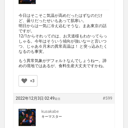
今日はそこそこ気温が高めだったはずなのだけ
ど、曇りだったせいもあって肌寒い。
明日からは一気に冷え込むそうな。まあ東京の話
ですが。
12/1からそれってのは、お天道様もわかってらっ
しゃる。今年はそういう傾向が強いなーと言いつ
つ、じゃあ６月末の異常高温は！ と突っ込みたく
なるのも事実。
もう異常気象がデフォルトなんでしょうねー。諦
めの境地ではあるが、食料生産大丈夫ですかね。
+3
2022年12月3日 02:49
#599
返信
kusakabe
キーマスター