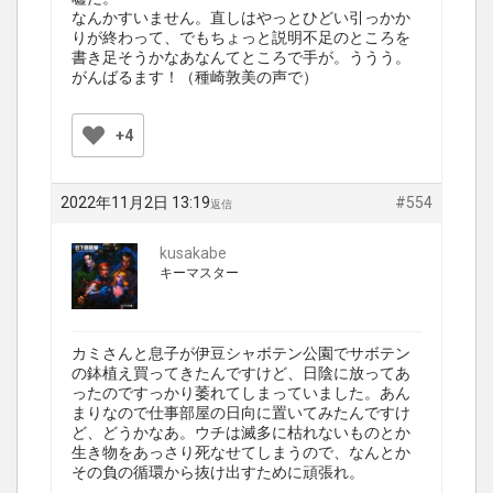
なんかすいません。直しはやっとひどい引っかか
りが終わって、でもちょっと説明不足のところを
書き足そうかなあなんてところで手が。ううう。
がんばるます！（種崎敦美の声で）
+4
2022年11月2日 13:19
#554
返信
kusakabe
キーマスター
カミさんと息子が伊豆シャボテン公園でサボテン
の鉢植え買ってきたんですけど、日陰に放ってあ
ったのですっかり萎れてしまっていました。あん
まりなので仕事部屋の日向に置いてみたんですけ
ど、どうかなあ。ウチは滅多に枯れないものとか
生き物をあっさり死なせてしまうので、なんとか
その負の循環から抜け出すために頑張れ。