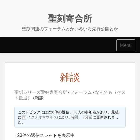
Skip
to
content
聖刻寄合所
聖刻関連のフォーラムとかいろいろ先行公開とか
Menu
雑談
聖刻シリーズ愛好家寄合所
›
フォーラム
›
なんでも（ゲス
ト歓迎）
›
雑談
このトピックには226件の返信、10人の参加者があり、最後
に
イクチオサウルス
により
8時間、 7分前
に更新されまし
た。
120件の返信スレッドを表示中