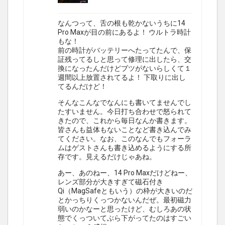
なんつって、舌の根も乾かないうちに14
Pro Maxが目の前にあるよ！ ウルトラ時計
もな！
前の時計がバッテリーへたってたんで、保
証残ってるしと思って修理に出したら、交
換になったんだけどブツがないらしくて１
週間以上放置されてるよ！ 下取りに出し
てるんだけど！
そんなこんなでなんにも書いてませんでし
たすいません。今日打ち合わせで怒られて
きたので、これから毎日なんか書きます。
皆さんも益体もないことなど書き込んでみ
てください。なお、このなんでもフォーラ
ムはゲストさんも書き込めるようにする所
存です。見えるだけじゃあね。
あー、あのねー、14 Pro Maxだけどねー、
レンズ部分が大きすぎて磁石付き
Qi（MagSafeともいう）の枠が大きいのだ
とかっちりくっつかないんだぜ。最初磁力
弱いのかなーと思ったけど、むしろあの状
態でくっついてぶら下がってたのはすごい