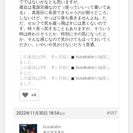
でではないかなとも思いますが。
最近は電源完備なので（使っていいって書いてあ
る）、真面目に長居できちゃうのが困りどころ。
しないけど。やっぱり落ち着きませんよね。た
だ、セルフで尻を蹴っ飛ばすには悪くないので
す。時々長っ尻することもありますが、そういう
時は終わりそうとか、特別にその気になったと
か、そんな感じなので見かけてもほっておいてく
ださい。いやいや見かけないだろう普通。
この返信は3年、 8ヶ月前に
kusakabe
が編集し
ました。
この返信は3年、 8ヶ月前に
kusakabe
が編集し
ました。
この返信は3年、 8ヶ月前に
kusakabe
が編集し
ました。
+4
2022年11月30日 18:54
#597
返信
kusakabe
キーマスター