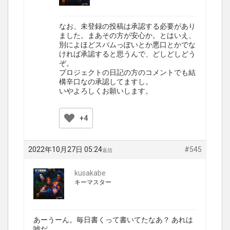
なお、未登録の投稿は承認する必要があり
ました。まあその方が安心か。とはいえ、
別によほどスパムっぽいとか悪口とかでな
ければ承認すると思うんで、どしどしどう
ぞ。
プロジェクトの日記の方のコメントでも結
構辛口なの承認してますし。
いやよろしくお願いします。
+4
2022年10月27日 05:24
#545
返信
kusakabe
キーマスター
あーうーん。毎日書くって書いてたなあ？ あれは
嘘だ。