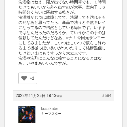
洗濯物はねえ、陽が出てない時間帯でも、１時間
だけでもいいから外へ出すのが大事。室内干し６
時間分くらいに匹敵する乾きが。
洗濯機がじつは故障してて、洗濯しても汚れるも
のだなあと思ってたら、新品で洗うと全然キレイ
になってるので愕然としている毎日です。いまま
ではなんだったのだろうか。ていうかこの手のは
信頼してたんだけどなあ、○ナ！ 今回元サンヨー
にしてみましたが、こいつはこいつで慣らし終わ
るまで機械っぽい臭いがついたりして結構難儀し
たけどいまはもうすっかり大丈夫です。
洗濯や洗剤にこんなに接することになるとはな
あ。いやまあいいんですが。
+2
2022年11月25日 18:13
#584
返信
kusakabe
キーマスター