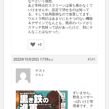
なーという感想。
あと常時点灯スクリーンは落ち着かなくて
いけませんや。設定で消せるのは知って
る。そして結局面倒なので放置してます。
ウルトラ時計はあまりにもそつのない機能
＆デザインでなんとも。既存のバンドがミ
スマッチ気味って話があったけど、別にそ
んなことはなかった。
+3
2022年10月20日 17:59
#541
返信
テスト
ゲスト
すいません。
野良ユーザー
っぽいけど管
理者です。テ