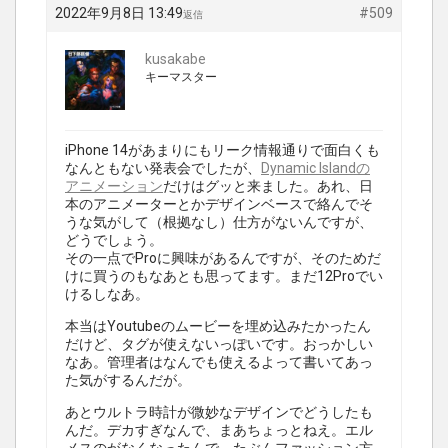
2022年9月8日 13:49
#509
返信
kusakabe
キーマスター
iPhone 14があまりにもリーク情報通りで面白くも
なんともない発表会でしたが、
Dynamic Islandの
アニメーション
だけはグッと来ました。あれ、日
本のアニメーターとかデザインベースで絡んでそ
うな気がして（根拠なし）仕方がないんですが、
どうでしょう。
その一点でProに興味があるんですが、そのためだ
けに買うのもなあとも思ってます。まだ12Proでい
けるしなあ。
本当はYoutubeのムービーを埋め込みたかったん
だけど、タグが使えないっぽいです。おっかしい
なあ。管理者はなんでも使えるよって書いてあっ
た気がするんだが。
あとウルトラ時計が微妙なデザインでどうしたも
んだ。デカすぎなんで、まあちょっとねえ。エル