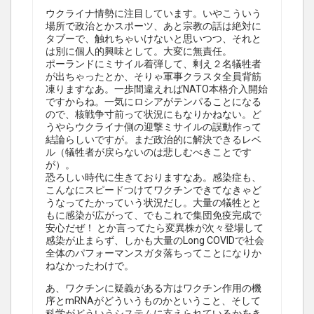
ウクライナ情勢に注目しています。いやこういう
場所で政治とかスポーツ、あと宗教の話は絶対に
タブーで、触れちゃいけないと思いつつ、それと
は別に個人的興味として。大変に無責任。
ポーランドにミサイル着弾して、剰え２名犠牲者
が出ちゃったとか、そりゃ軍事クラスタ全員背筋
凍りますなあ。一歩間違えればNATO本格介入開始
ですからね。一気にロシアがテンパることになる
ので、核戦争寸前って状況にもなりかねない。ど
うやらウクライナ側の迎撃ミサイルの誤動作って
結論らしいですが。まだ政治的に解決できるレベ
ル（犠牲者が戻らないのは悲しむべきことです
が）。
恐ろしい時代に生きておりますなあ。感染症も、
こんなにスピードつけてワクチンできてなきゃど
うなってたかっていう状況だし。大量の犠牲とと
もに感染が広がって、でもこれで集団免疫完成で
安心だぜ！ とか言ってたら変異株が次々登場して
感染が止まらず、しかも大量のLong COVIDで社会
全体のパフォーマンスガタ落ちってことになりか
ねなかったわけで。
あ、ワクチンに疑義がある方はワクチン作用の機
序とmRNAがどういうものかということ、そして
科学がどういうシステムに支えられているかをき