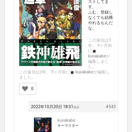
ストしてま
す。
ふむ、登録し
なくても結構
やれるもんだ
な。
この返信は3
年、 9ヶ月前
に
kusakabe
が
編集しまし
た。
この返信は3年、 9ヶ月前に
kusakabe
が編集し
ました。
0
2022年10月20日 18:01
#543
返信
kusakabe
キーマスター