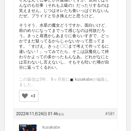
そんなんで仕事とか片腹痛いですが、世間ではそ
んなのも仕事（それも上級の）だったりするのは
笑えません。じつはオレたち食いっぱぐれないん
だぜ。プライドと引き換えだと思うけど。
そうそう、水星の魔女どうですか。面白いけど、
前のめりになってまでって感じなのは何故だろ
う。きっと肩透かしあまりに食らいすぎで、どっ
かでまだ疑ってるからじゃないかって思ってま
す。「すげえ、きっと〇〇まで考えて作ってるに
違いない！」ってみてたら、そこは誤魔化して終
わりかよっての多かったもんなあ。どれがなにと
は言わないし言えないし、そもそも吐いた唾が自
分に返ってくるわい。
この返信は3年、 8ヶ月前に
kusakabe
が編集し
ました。
+3
2022年11月24日 01:46
#581
返信
kusakabe