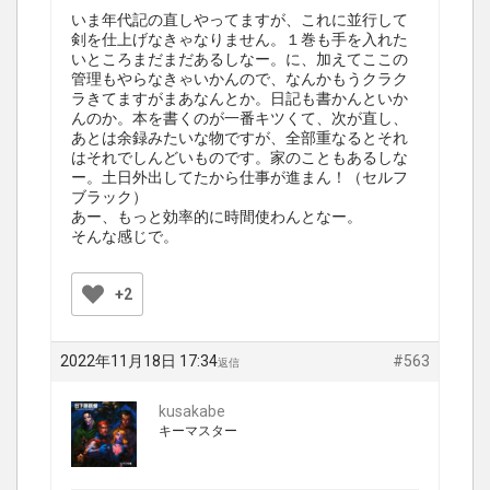
いま年代記の直しやってますが、これに並行して
剣を仕上げなきゃなりません。１巻も手を入れた
いところまだまだあるしなー。に、加えてここの
管理もやらなきゃいかんので、なんかもうクラク
ラきてますがまあなんとか。日記も書かんといか
んのか。本を書くのが一番キツくて、次が直し、
あとは余録みたいな物ですが、全部重なるとそれ
はそれでしんどいものです。家のこともあるしな
ー。土日外出してたから仕事が進まん！（セルフ
ブラック）
あー、もっと効率的に時間使わんとなー。
そんな感じで。
+2
2022年11月18日 17:34
#563
返信
kusakabe
キーマスター