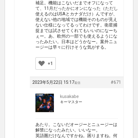
補足。機能はこないだまでオフになって
て、11月だったかにオンになった（ただし
使えるのはUSAとカナダだけ）んですが、
使えない他の地域では機能そのものが見え
ない仕様になってるってわけです。衛星捕
捉までは試させてくれてもいいのになーち
ぇー。あ、欧州の一部でも使えるようにな
ったみたい。日本はどうかなー。案外ニュ
ージーは早々に行けそうな気がする。
+1
2023年5月22日 15:17
#671
返信
kusakabe
キーマスター
あたり。こないだオージーとニュージーは
解禁になったみたい。いいなー。
英語圏だけなんですかね。困りますね。何