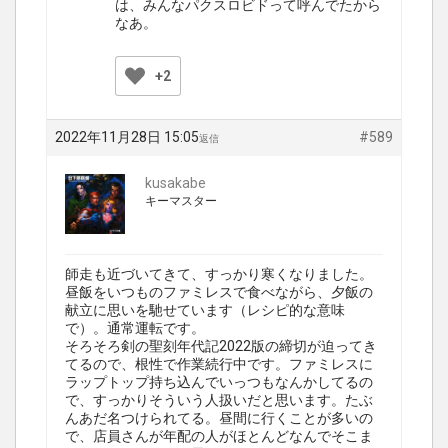
は、みんなパクスロビドって呼んでたから
なあ。
+2
2022年11月28日 15:05
#589
返信
kusakabe
キーマスター
師走も近づいてきて、すっかり寒くなりました。
昼飯をいつものファミレスで食べながら、夕飯の
献立に思いを馳せています（レシピ的な意味
で）。通常運転です。
そろそろ剣の聖刻年代記2022版の締切が迫ってき
てるので、根性で作業続行中です。ファミレスに
ラップトップ持ち込んでいっつもなんかしてるの
で、すっかりそういう人扱いだと思います。たぶ
んあだ名つけられてる。昼間に行くことが多いの
で、店員さんが年配の人がほとんどなんでそこま