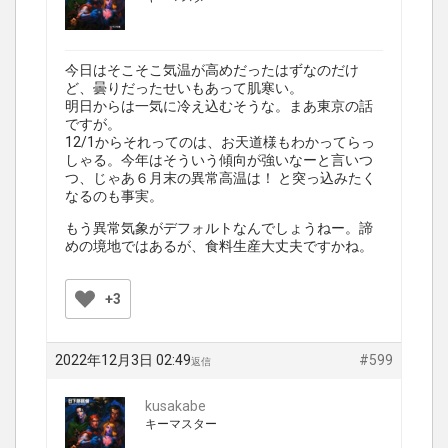
今日はそこそこ気温が高めだったはずなのだけ
ど、曇りだったせいもあって肌寒い。
明日からは一気に冷え込むそうな。まあ東京の話
ですが。
12/1からそれってのは、お天道様もわかってらっ
しゃる。今年はそういう傾向が強いなーと言いつ
つ、じゃあ６月末の異常高温は！ と突っ込みたく
なるのも事実。
もう異常気象がデフォルトなんでしょうねー。諦
めの境地ではあるが、食料生産大丈夫ですかね。
+3
2022年12月3日 02:49
#599
返信
kusakabe
キーマスター