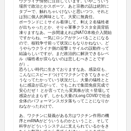
ウクライナ情勢に注目しています。いやこういう
場所で政治とかスポーツ、あと宗教の話は絶対に
タブーで、触れちゃいけないと思いつつ、それと
は別に個人的興味として。大変に無責任。
ポーランドにミサイル着弾して、剰え２名犠牲者
が出ちゃったとか、そりゃ軍事クラスタ全員背筋
凍りますなあ。一歩間違えればNATO本格介入開始
ですからね。一気にロシアがテンパることになる
ので、核戦争寸前って状況にもなりかねない。ど
うやらウクライナ側の迎撃ミサイルの誤動作って
結論らしいですが。まだ政治的に解決できるレベ
ル（犠牲者が戻らないのは悲しむべきことです
が）。
恐ろしい時代に生きておりますなあ。感染症も、
こんなにスピードつけてワクチンできてなきゃど
うなってたかっていう状況だし。大量の犠牲とと
もに感染が広がって、でもこれで集団免疫完成で
安心だぜ！ とか言ってたら変異株が次々登場して
感染が止まらず、しかも大量のLong COVIDで社会
全体のパフォーマンスガタ落ちってことになりか
ねなかったわけで。
あ、ワクチンに疑義がある方はワクチン作用の機
序とmRNAがどういうものかということ、そして
科学がどういうシステムに支えられているかをき