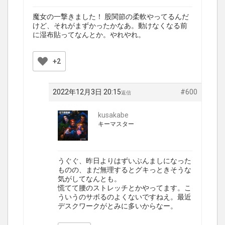
魔女の一撃きました！ 股関節の柔軟やってるんだ
けど、それがまずかったかなあ。動けなくなる前
に湿布貼ってなんとか。やれやれ。
+2
2022年12月3日 20:15
#600
返信
kusakabe
キーマスター
うぐぐ、昨日よりはずいぶんましになった
ものの、まだ無理するとグキっときそうな
気がしてなんとも。
慌てて腰のストレッチとかやってます。こ
ういうのサボるのよくないですねえ。最近
デスクワークがとみに多いからなー。