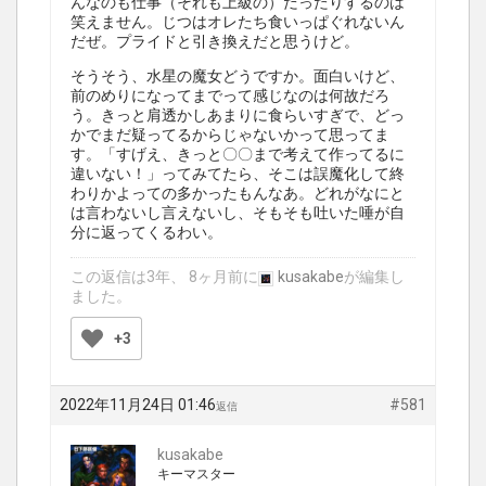
んなのも仕事（それも上級の）だったりするのは
笑えません。じつはオレたち食いっぱぐれないん
だぜ。プライドと引き換えだと思うけど。
そうそう、水星の魔女どうですか。面白いけど、
前のめりになってまでって感じなのは何故だろ
う。きっと肩透かしあまりに食らいすぎで、どっ
かでまだ疑ってるからじゃないかって思ってま
す。「すげえ、きっと〇〇まで考えて作ってるに
違いない！」ってみてたら、そこは誤魔化して終
わりかよっての多かったもんなあ。どれがなにと
は言わないし言えないし、そもそも吐いた唾が自
分に返ってくるわい。
この返信は3年、 8ヶ月前に
kusakabe
が編集し
ました。
+3
2022年11月24日 01:46
#581
返信
kusakabe
キーマスター