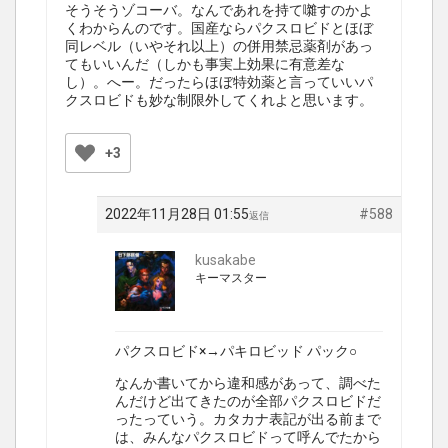
そうそうゾコーバ。なんであれを持て囃すのかよ
くわからんのです。国産ならパクスロビドとほぼ
同レベル（いやそれ以上）の併用禁忌薬剤があっ
てもいいんだ（しかも事実上効果に有意差な
し）。へー。だったらほぼ特効薬と言っていいパ
クスロビドも妙な制限外してくれよと思います。
+3
2022年11月28日 01:55
#588
返信
kusakabe
キーマスター
パクスロビド×→パキロビッド パック○
なんか書いてから違和感があって、調べた
んだけど出てきたのが全部パクスロビドだ
ったっていう。カタカナ表記が出る前まで
は、みんなパクスロビドって呼んでたから