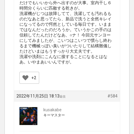
だけでもいいから外へ出すのが大事。室内干し６
時間分くらいに匹敵する乾きが。
洗濯機がじつは故障してて、洗濯しても汚れるも
のだなあと思ってたら、新品で洗うと全然キレイ
になってるので愕然としている毎日です。いまま
ではなんだったのだろうか。ていうかこの手のは
信頼してたんだけどなあ、○ナ！ 今回元サンヨー
にしてみましたが、こいつはこいつで慣らし終わ
るまで機械っぽい臭いがついたりして結構難儀し
たけどいまはもうすっかり大丈夫です。
洗濯や洗剤にこんなに接することになるとはな
あ。いやまあいいんですが。
+2
2022年11月25日 18:13
#584
返信
kusakabe
キーマスター