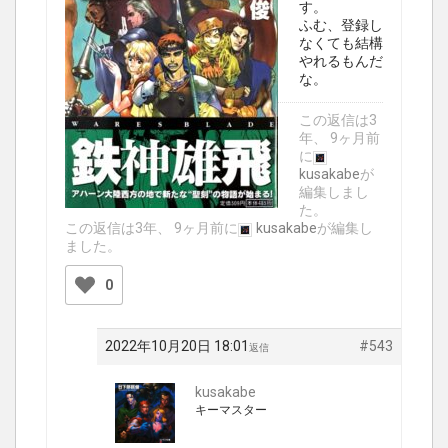
す。
ふむ、登録し
なくても結構
やれるもんだ
な。
この返信は3
年、 9ヶ月前
に
kusakabe
が
編集しまし
た。
この返信は3年、 9ヶ月前に
kusakabe
が編集し
ました。
0
2022年10月20日 18:01
#543
返信
kusakabe
キーマスター