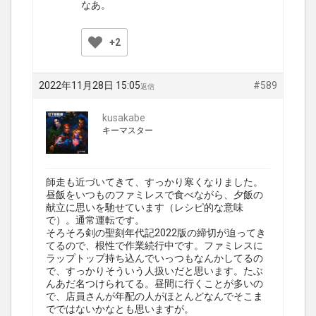
なあ。
+2
2022年11月28日 15:05
#589
返信
kusakabe
キーマスター
師走も近づいてきて、すっかり寒くなりました。
昼飯をいつものファミレスで食べながら、夕飯の
献立に思いを馳せています（レシピ的な意味
で）。通常運転です。
そろそろ剣の聖刻年代記2022版の締切が迫ってき
てるので、根性で作業続行中です。ファミレスに
ラップトップ持ち込んでいっつもなんかしてるの
で、すっかりそういう人扱いだと思います。たぶ
んあだ名つけられてる。昼間に行くことが多いの
で、店員さんが年配の人がほとんどなんでそこま
でではないかなとも思いますが。