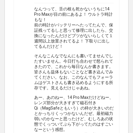
なんつって、舌の根も乾かないうちに14
Pro Maxが目の前にあるよ！ ウルトラ時計
もな！
前の時計がバッテリーへたってたんで、保
証残ってるしと思って修理に出したら、交
換になったんだけどブツがないらしくて１
週間以上放置されてるよ！ 下取りに出し
てるんだけど！
そんなこんなでなんにも書いてませんでし
たすいません。今日打ち合わせで怒られて
きたので、これから毎日なんか書きます。
皆さんも益体もないことなど書き込んでみ
てください。なお、このなんでもフォーラ
ムはゲストさんも書き込めるようにする所
存です。見えるだけじゃあね。
あー、あのねー、14 Pro Maxだけどねー、
レンズ部分が大きすぎて磁石付き
Qi（MagSafeともいう）の枠が大きいのだ
とかっちりくっつかないんだぜ。最初磁力
弱いのかなーと思ったけど、むしろあの状
態でくっついてぶら下がってたのはすごい
なーという感想。