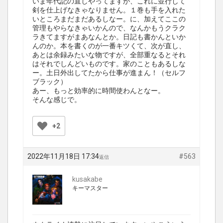
いま年代記の直しやってますが、これに並行して
剣を仕上げなきゃなりません。１巻も手を入れた
いところまだまだあるしなー。に、加えてここの
管理もやらなきゃいかんので、なんかもうクラク
ラきてますがまあなんとか。日記も書かんといか
んのか。本を書くのが一番キツくて、次が直し、
あとは余録みたいな物ですが、全部重なるとそれ
はそれでしんどいものです。家のこともあるしな
ー。土日外出してたから仕事が進まん！（セルフ
ブラック）
あー、もっと効率的に時間使わんとなー。
そんな感じで。
+2
2022年11月18日 17:34
#563
返信
kusakabe
キーマスター