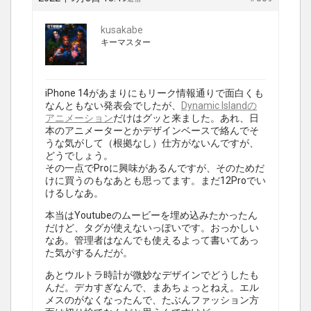
kusakabe
キーマスター
iPhone 14があまりにもリーク情報通りで面白くも
なんともない発表会でしたが、
Dynamic Islandの
アニメーション
だけはグッと来ました。あれ、日
本のアニメーターとかデザインベースで絡んでそ
うな気がして（根拠なし）仕方がないんですが、
どうでしょう。
その一点でProに興味があるんですが、そのためだ
けに買うのもなあとも思ってます。まだ12Proでい
けるしなあ。
本当はYoutubeのムービーを埋め込みたかったん
だけど、タグが使えないっぽいです。おっかしい
なあ。管理者はなんでも使えるよって書いてあっ
た気がするんだが。
あとウルトラ時計が微妙なデザインでどうしたも
んだ。デカすぎなんで、まあちょっとねえ。エル
メスのがなくなったんで、たぶんファッション方