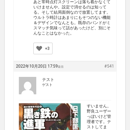
あと常時点灯スクリーンは落ち着かなくて
いけませんや。設定で消せるのは知って
る。そして結局面倒なので放置してます。
ウルトラ時計はあまりにもそつのない機能
＆デザインでなんとも。既存のバンドがミ
スマッチ気味って話があったけど、別にそ
んなことはなかった。
+3
2022年10月20日 17:59
#541
返信
テスト
ゲスト
すいません。
野良ユーザー
っぽいけど管
理者です。テ
ストしてま