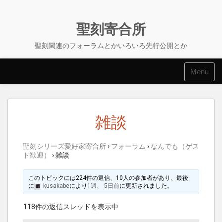
Skip
to
content
聖刻寄合所
聖刻関連のフォーラムとかいろいろ先行公開とか
Menu
雑談
聖刻シリーズ愛好家寄合所
›
フォーラム
›
なんでも（ゲス
ト歓迎）
›
雑談
このトピックには224件の返信、10人の参加者があり、最後
に
kusakabe
により
1週、 5日前
に更新されました。
118件の返信スレッドを表示中