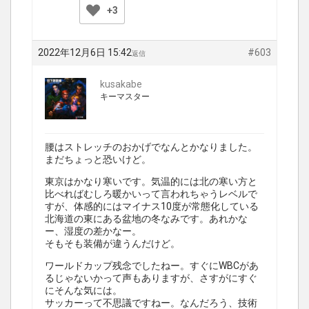
+3
2022年12月6日 15:42
#603
返信
kusakabe
キーマスター
腰はストレッチのおかげでなんとかなりました。
まだちょっと恐いけど。
東京はかなり寒いです。気温的には北の寒い方と
比べればむしろ暖かいって言われちゃうレベルで
すが、体感的にはマイナス10度が常態化している
北海道の東にある盆地の冬なみです。あれかな
ー、湿度の差かなー。
そもそも装備が違うんだけど。
ワールドカップ残念でしたねー。すぐにWBCがあ
るじゃないかって声もありますが、さすがにすぐ
にそんな気には。
サッカーって不思議ですねー。なんだろう、技術