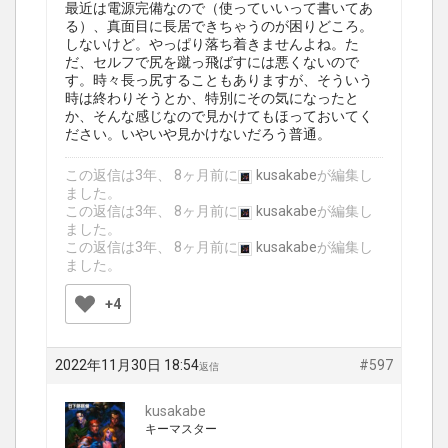
最近は電源完備なので（使っていいって書いてあ
る）、真面目に長居できちゃうのが困りどころ。
しないけど。やっぱり落ち着きませんよね。た
だ、セルフで尻を蹴っ飛ばすには悪くないので
す。時々長っ尻することもありますが、そういう
時は終わりそうとか、特別にその気になったと
か、そんな感じなので見かけてもほっておいてく
ださい。いやいや見かけないだろう普通。
この返信は3年、 8ヶ月前に
kusakabe
が編集し
ました。
この返信は3年、 8ヶ月前に
kusakabe
が編集し
ました。
この返信は3年、 8ヶ月前に
kusakabe
が編集し
ました。
+4
2022年11月30日 18:54
#597
返信
kusakabe
キーマスター