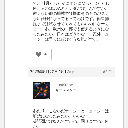
て、11月だったかにオンになった（ただし
使えるのはUSAとカナダだけ）んですが、
使えない他の地域では機能そのものが見え
ない仕様になってるってわけです。衛星捕
捉までは試させてくれてもいいのになーち
ぇー。あ、欧州の一部でも使えるようにな
ったみたい。日本はどうかなー。案外ニュ
ージーは早々に行けそうな気がする。
+1
2023年5月22日 15:17
#671
返信
kusakabe
キーマスター
あたり。こないだオージーとニュージーは
解禁になったみたい。いいなー。
英語圏だけなんですかね。困りますね。何
が。