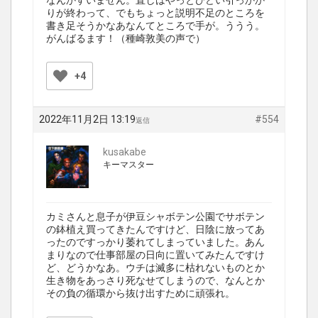
なんかすいません。直しはやっとひどい引っかか
りが終わって、でもちょっと説明不足のところを
書き足そうかなあなんてところで手が。ううう。
がんばるます！（種崎敦美の声で）
+4
2022年11月2日 13:19
#554
返信
kusakabe
キーマスター
カミさんと息子が伊豆シャボテン公園でサボテン
の鉢植え買ってきたんですけど、日陰に放ってあ
ったのですっかり萎れてしまっていました。あん
まりなので仕事部屋の日向に置いてみたんですけ
ど、どうかなあ。ウチは滅多に枯れないものとか
生き物をあっさり死なせてしまうので、なんとか
その負の循環から抜け出すために頑張れ。