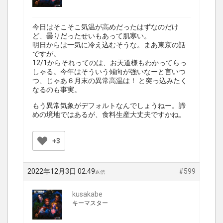
今日はそこそこ気温が高めだったはずなのだけ
ど、曇りだったせいもあって肌寒い。
明日からは一気に冷え込むそうな。まあ東京の話
ですが。
12/1からそれってのは、お天道様もわかってらっ
しゃる。今年はそういう傾向が強いなーと言いつ
つ、じゃあ６月末の異常高温は！ と突っ込みたく
なるのも事実。
もう異常気象がデフォルトなんでしょうねー。諦
めの境地ではあるが、食料生産大丈夫ですかね。
+3
2022年12月3日 02:49
#599
返信
kusakabe
キーマスター