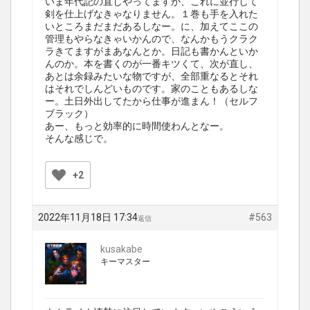
いま年代記の直しやってますが、これに並行して
剣を仕上げなきゃなりません。１巻も手を入れた
いところまだまだあるしなー。に、加えてここの
管理もやらなきゃいかんので、なんかもうクラク
ラきてますがまあなんとか。日記も書かんといか
んのか。本を書くのが一番キツくて、次が直し、
あとは余録みたいな物ですが、全部重なるとそれ
はそれでしんどいものです。家のこともあるしな
ー。土日外出してたから仕事が進まん！（セルフ
ブラック）
あー、もっと効率的に時間使わんとなー。
そんな感じで。
+2
2022年11月18日 17:34
#563
返信
kusakabe
キーマスター