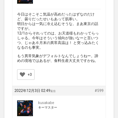
今日はそこそこ気温が高めだったはずなのだけ
ど、曇りだったせいもあって肌寒い。
明日からは一気に冷え込むそうな。まあ東京の話
ですが。
12/1からそれってのは、お天道様もわかってらっ
しゃる。今年はそういう傾向が強いなーと言いつ
つ、じゃあ６月末の異常高温は！ と突っ込みたく
なるのも事実。
もう異常気象がデフォルトなんでしょうねー。諦
めの境地ではあるが、食料生産大丈夫ですかね。
+3
2022年12月3日 02:49
#599
返信
kusakabe
キーマスター