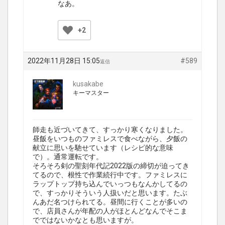
なあ。
+2
2022年11月28日 15:05
#589
返信
kusakabe
キーマスター
師走も近づいてきて、すっかり寒くなりました。
昼飯をいつものファミレスで食べながら、夕飯の
献立に思いを馳せています（レシピ的な意味
で）。通常運転です。
そろそろ剣の聖刻年代記2022版の締切が迫ってき
てるので、根性で作業続行中です。ファミレスに
ラップトップ持ち込んでいっつもなんかしてるの
で、すっかりそういう人扱いだと思います。たぶ
んあだ名つけられてる。昼間に行くことが多いの
で、店員さんが年配の人がほとんどなんでそこま
でではないかなとも思いますが。