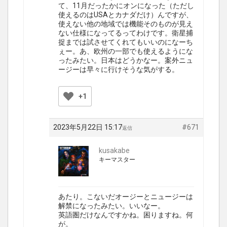
て、11月だったかにオンになった（ただし
使えるのはUSAとカナダだけ）んですが、
使えない他の地域では機能そのものが見え
ない仕様になってるってわけです。衛星捕
捉までは試させてくれてもいいのになーち
ぇー。あ、欧州の一部でも使えるようにな
ったみたい。日本はどうかなー。案外ニュ
ージーは早々に行けそうな気がする。
+1
2023年5月22日 15:17
#671
返信
kusakabe
キーマスター
あたり。こないだオージーとニュージーは
解禁になったみたい。いいなー。
英語圏だけなんですかね。困りますね。何
が。