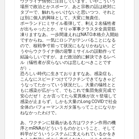
ウクライナ情勢に注目しています。いやこういう
場所で政治とかスポーツ、あと宗教の話は絶対に
タブーで、触れちゃいけないと思いつつ、それと
は別に個人的興味として。大変に無責任。
ポーランドにミサイル着弾して、剰え２名犠牲者
が出ちゃったとか、そりゃ軍事クラスタ全員背筋
凍りますなあ。一歩間違えればNATO本格介入開始
ですからね。一気にロシアがテンパることになる
ので、核戦争寸前って状況にもなりかねない。ど
うやらウクライナ側の迎撃ミサイルの誤動作って
結論らしいですが。まだ政治的に解決できるレベ
ル（犠牲者が戻らないのは悲しむべきことです
が）。
恐ろしい時代に生きておりますなあ。感染症も、
こんなにスピードつけてワクチンできてなきゃど
うなってたかっていう状況だし。大量の犠牲とと
もに感染が広がって、でもこれで集団免疫完成で
安心だぜ！ とか言ってたら変異株が次々登場して
感染が止まらず、しかも大量のLong COVIDで社会
全体のパフォーマンスガタ落ちってことになりか
ねなかったわけで。
あ、ワクチンに疑義がある方はワクチン作用の機
序とmRNAがどういうものかということ、そして
科学がどういうシステムに支えられているかをき