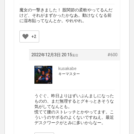
魔女の一撃きました！ 股関節の柔軟やってるんだ
けど、それがまずかったかなあ。動けなくなる前
に湿布貼ってなんとか。やれやれ。
+2
2022年12月3日 20:15
#600
返信
kusakabe
キーマスター
うぐぐ、昨日よりはずいぶんましになった
ものの、まだ無理するとグキっときそうな
気がしてなんとも。
慌てて腰のストレッチとかやってます。こ
ういうのサボるのよくないですねえ。最近
デスクワークがとみに多いからなー。