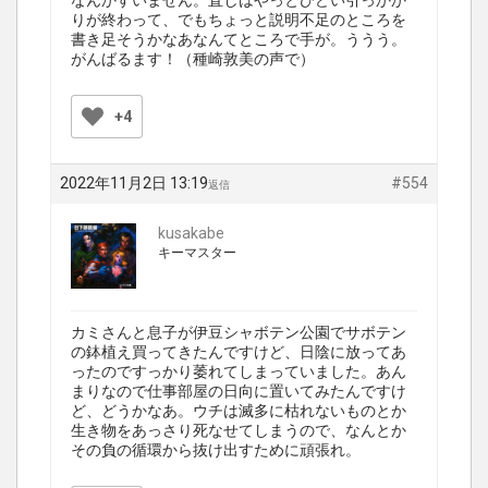
なんかすいません。直しはやっとひどい引っかか
りが終わって、でもちょっと説明不足のところを
書き足そうかなあなんてところで手が。ううう。
がんばるます！（種崎敦美の声で）
+4
2022年11月2日 13:19
#554
返信
kusakabe
キーマスター
カミさんと息子が伊豆シャボテン公園でサボテン
の鉢植え買ってきたんですけど、日陰に放ってあ
ったのですっかり萎れてしまっていました。あん
まりなので仕事部屋の日向に置いてみたんですけ
ど、どうかなあ。ウチは滅多に枯れないものとか
生き物をあっさり死なせてしまうので、なんとか
その負の循環から抜け出すために頑張れ。