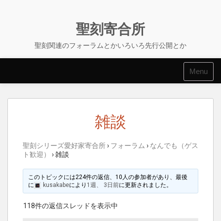
Skip
to
content
聖刻寄合所
聖刻関連のフォーラムとかいろいろ先行公開とか
Menu
雑談
聖刻シリーズ愛好家寄合所
›
フォーラム
›
なんでも（ゲス
ト歓迎）
›
雑談
このトピックには224件の返信、10人の参加者があり、最後
に
kusakabe
により
1週、 3日前
に更新されました。
118件の返信スレッドを表示中