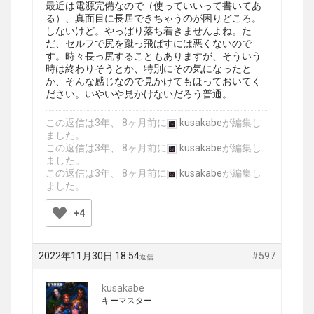
最近は電源完備なので（使っていいって書いてあ
る）、真面目に長居できちゃうのが困りどころ。
しないけど。やっぱり落ち着きませんよね。た
だ、セルフで尻を蹴っ飛ばすには悪くないので
す。時々長っ尻することもありますが、そういう
時は終わりそうとか、特別にその気になったと
か、そんな感じなので見かけてもほっておいてく
ださい。いやいや見かけないだろう普通。
この返信は3年、 8ヶ月前に
kusakabe
が編集し
ました。
この返信は3年、 8ヶ月前に
kusakabe
が編集し
ました。
この返信は3年、 8ヶ月前に
kusakabe
が編集し
ました。
+4
2022年11月30日 18:54
#597
返信
kusakabe
キーマスター