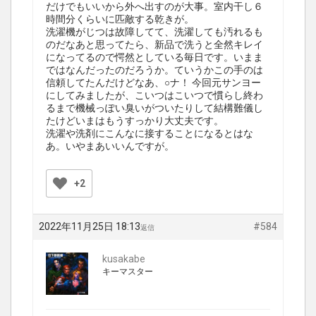
だけでもいいから外へ出すのが大事。室内干し６
時間分くらいに匹敵する乾きが。
洗濯機がじつは故障してて、洗濯しても汚れるも
のだなあと思ってたら、新品で洗うと全然キレイ
になってるので愕然としている毎日です。いまま
ではなんだったのだろうか。ていうかこの手のは
信頼してたんだけどなあ、○ナ！ 今回元サンヨー
にしてみましたが、こいつはこいつで慣らし終わ
るまで機械っぽい臭いがついたりして結構難儀し
たけどいまはもうすっかり大丈夫です。
洗濯や洗剤にこんなに接することになるとはな
あ。いやまあいいんですが。
+2
2022年11月25日 18:13
#584
返信
kusakabe
キーマスター