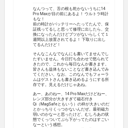
なんつって、舌の根も乾かないうちに14
Pro Maxが目の前にあるよ！ ウルトラ時計
もな！
前の時計がバッテリーへたってたんで、保
証残ってるしと思って修理に出したら、交
換になったんだけどブツがないらしくて１
週間以上放置されてるよ！ 下取りに出し
てるんだけど！
そんなこんなでなんにも書いてませんでし
たすいません。今日打ち合わせで怒られて
きたので、これから毎日なんか書きます。
皆さんも益体もないことなど書き込んでみ
てください。なお、このなんでもフォーラ
ムはゲストさんも書き込めるようにする所
存です。見えるだけじゃあね。
あー、あのねー、14 Pro Maxだけどねー、
レンズ部分が大きすぎて磁石付き
Qi（MagSafeともいう）の枠が大きいのだ
とかっちりくっつかないんだぜ。最初磁力
弱いのかなーと思ったけど、むしろあの状
態でくっついてぶら下がってたのはすごい
なーという感想。