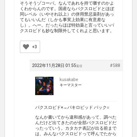
そうそうゾコーバ。なんであれを持て囃すのかよ
くわからんのです。国産ならパクスロビドとほぼ
同レベル（いやそれ以上）の併用禁忌薬剤があっ
てもいいんだ（しかも事実上効果に有意差な
し）。へー。だったらほぼ特効薬と言っていいパ
クスロビドも妙な制限外してくれよと思います。
+3
2022年11月28日 01:55
#588
返信
kusakabe
キーマスター
パクスロビド×→パキロビッド パック○
なんか書いてから違和感があって、調べた
んだけど出てきたのが全部パクスロビドだ
ったっていう。カタカナ表記が出る前まで
は、みんなパクスロビドって呼んでたから