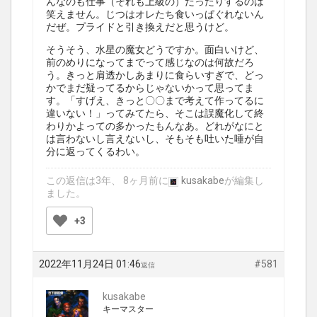
んなのも仕事（それも上級の）だったりするのは
笑えません。じつはオレたち食いっぱぐれないん
だぜ。プライドと引き換えだと思うけど。
そうそう、水星の魔女どうですか。面白いけど、
前のめりになってまでって感じなのは何故だろ
う。きっと肩透かしあまりに食らいすぎで、どっ
かでまだ疑ってるからじゃないかって思ってま
す。「すげえ、きっと〇〇まで考えて作ってるに
違いない！」ってみてたら、そこは誤魔化して終
わりかよっての多かったもんなあ。どれがなにと
は言わないし言えないし、そもそも吐いた唾が自
分に返ってくるわい。
この返信は3年、 8ヶ月前に
kusakabe
が編集し
ました。
+3
2022年11月24日 01:46
#581
返信
kusakabe
キーマスター