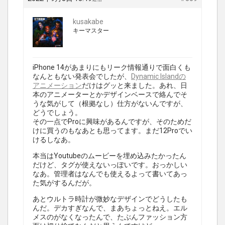
kusakabe
キーマスター
iPhone 14があまりにもリーク情報通りで面白くも
なんともない発表会でしたが、
Dynamic Islandの
アニメーション
だけはグッと来ました。あれ、日
本のアニメーターとかデザインベースで絡んでそ
うな気がして（根拠なし）仕方がないんですが、
どうでしょう。
その一点でProに興味があるんですが、そのためだ
けに買うのもなあとも思ってます。まだ12Proでい
けるしなあ。
本当はYoutubeのムービーを埋め込みたかったん
だけど、タグが使えないっぽいです。おっかしい
なあ。管理者はなんでも使えるよって書いてあっ
た気がするんだが。
あとウルトラ時計が微妙なデザインでどうしたも
んだ。デカすぎなんで、まあちょっとねえ。エル
メスのがなくなったんで、たぶんファッション方