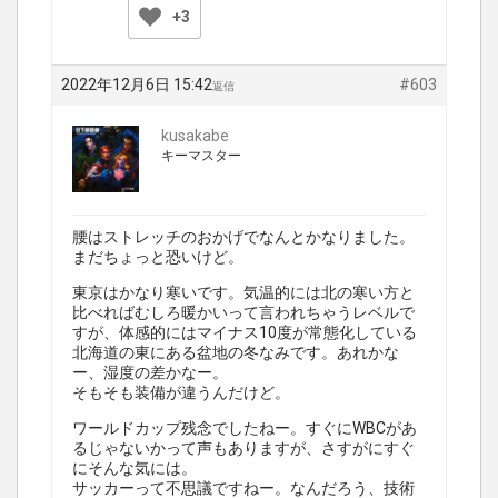
+3
2022年12月6日 15:42
#603
返信
kusakabe
キーマスター
腰はストレッチのおかげでなんとかなりました。
まだちょっと恐いけど。
東京はかなり寒いです。気温的には北の寒い方と
比べればむしろ暖かいって言われちゃうレベルで
すが、体感的にはマイナス10度が常態化している
北海道の東にある盆地の冬なみです。あれかな
ー、湿度の差かなー。
そもそも装備が違うんだけど。
ワールドカップ残念でしたねー。すぐにWBCがあ
るじゃないかって声もありますが、さすがにすぐ
にそんな気には。
サッカーって不思議ですねー。なんだろう、技術