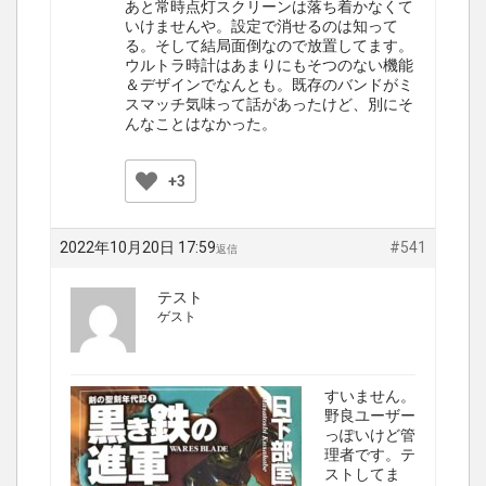
あと常時点灯スクリーンは落ち着かなくて
いけませんや。設定で消せるのは知って
る。そして結局面倒なので放置してます。
ウルトラ時計はあまりにもそつのない機能
＆デザインでなんとも。既存のバンドがミ
スマッチ気味って話があったけど、別にそ
んなことはなかった。
+3
2022年10月20日 17:59
#541
返信
テスト
ゲスト
すいません。
野良ユーザー
っぽいけど管
理者です。テ
ストしてま