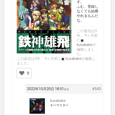
す。
ふむ、登録し
なくても結構
やれるもんだ
な。
この返信は3
年、 9ヶ月前
に
kusakabe
が
編集しまし
た。
この返信は3年、 9ヶ月前に
kusakabe
が編集し
ました。
0
2022年10月20日 18:01
#543
返信
kusakabe
キーマスター