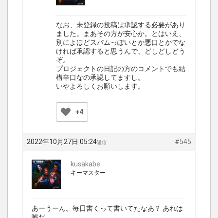
なお、未登録の投稿は承認する必要があり
ました。まあその方が安心か。とはいえ、
別によほどスパムっぽいとか悪口とかでな
ければ承認すると思うんで、どしどしどう
ぞ。
プロジェクトの日記の方のコメントでも結
構辛口なの承認してますし。
いやよろしくお願いします。
+4
2022年10月27日 05:24
#545
返信
kusakabe
キーマスター
あーうーん。毎日書くって書いてたなあ？ あれは
嘘だ。