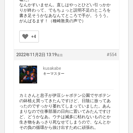
なんかすいません。直しはやっとひどい引っかか
りが終わって、でもちょっと説明不足のところを
書き足そうかなあなんてところで手が。ううう。
がんばるます！（種崎敦美の声で）
+4
2022年11月2日 13:19
#554
返信
kusakabe
キーマスター
カミさんと息子が伊豆シャボテン公園でサボテン
の鉢植え買ってきたんですけど、日陰に放ってあ
ったのですっかり萎れてしまっていました。あん
まりなので仕事部屋の日向に置いてみたんですけ
ど、どうかなあ。ウチは滅多に枯れないものとか
生き物をあっさり死なせてしまうので、なんとか
その負の循環から抜け出すために頑張れ。