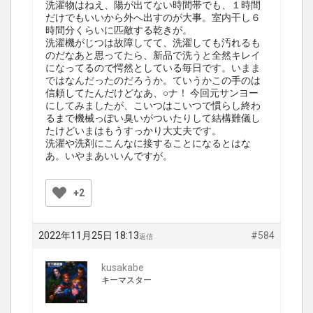
洗濯物はねえ、陽が出てない時間帯でも、１時間
だけでもいいから外へ出すのが大事。室内干し６
時間分くらいに匹敵する乾きが。
洗濯機がじつは故障してて、洗濯しても汚れるも
のだなあと思ってたら、新品で洗うと全然キレイ
になってるので愕然としている毎日です。いまま
ではなんだったのだろうか。ていうかこの手のは
信頼してたんだけどなあ、○ナ！ 今回元サンヨー
にしてみましたが、こいつはこいつで慣らし終わ
るまで機械っぽい臭いがついたりして結構難儀し
たけどいまはもうすっかり大丈夫です。
洗濯や洗剤にこんなに接することになるとはな
あ。いやまあいいんですが。
+2
2022年11月25日 18:13
#584
返信
kusakabe
キーマスター