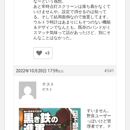
なーという感想。
あと常時点灯スクリーンは落ち着かなくて
いけませんや。設定で消せるのは知って
る。そして結局面倒なので放置してます。
ウルトラ時計はあまりにもそつのない機能
＆デザインでなんとも。既存のバンドがミ
スマッチ気味って話があったけど、別にそ
んなことはなかった。
+3
2022年10月20日 17:59
#541
返信
テスト
ゲスト
すいません。
野良ユーザー
っぽいけど管
理者です。テ