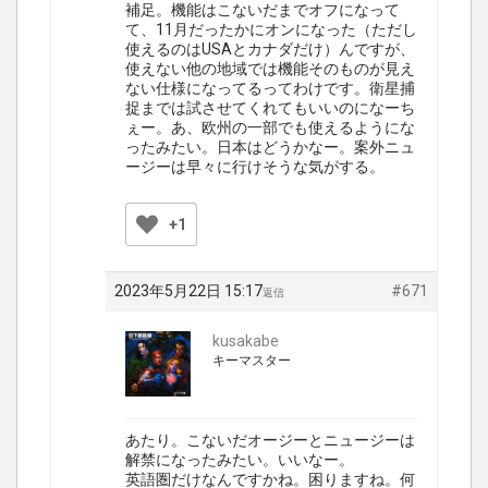
補足。機能はこないだまでオフになって
て、11月だったかにオンになった（ただし
使えるのはUSAとカナダだけ）んですが、
使えない他の地域では機能そのものが見え
ない仕様になってるってわけです。衛星捕
捉までは試させてくれてもいいのになーち
ぇー。あ、欧州の一部でも使えるようにな
ったみたい。日本はどうかなー。案外ニュ
ージーは早々に行けそうな気がする。
+1
2023年5月22日 15:17
#671
返信
kusakabe
キーマスター
あたり。こないだオージーとニュージーは
解禁になったみたい。いいなー。
英語圏だけなんですかね。困りますね。何