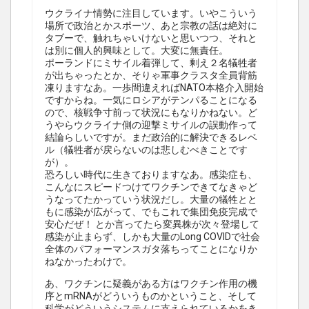
ウクライナ情勢に注目しています。いやこういう
場所で政治とかスポーツ、あと宗教の話は絶対に
タブーで、触れちゃいけないと思いつつ、それと
は別に個人的興味として。大変に無責任。
ポーランドにミサイル着弾して、剰え２名犠牲者
が出ちゃったとか、そりゃ軍事クラスタ全員背筋
凍りますなあ。一歩間違えればNATO本格介入開始
ですからね。一気にロシアがテンパることになる
ので、核戦争寸前って状況にもなりかねない。ど
うやらウクライナ側の迎撃ミサイルの誤動作って
結論らしいですが。まだ政治的に解決できるレベ
ル（犠牲者が戻らないのは悲しむべきことです
が）。
恐ろしい時代に生きておりますなあ。感染症も、
こんなにスピードつけてワクチンできてなきゃど
うなってたかっていう状況だし。大量の犠牲とと
もに感染が広がって、でもこれで集団免疫完成で
安心だぜ！ とか言ってたら変異株が次々登場して
感染が止まらず、しかも大量のLong COVIDで社会
全体のパフォーマンスガタ落ちってことになりか
ねなかったわけで。
あ、ワクチンに疑義がある方はワクチン作用の機
序とmRNAがどういうものかということ、そして
科学がどういうシステムに支えられているかをき