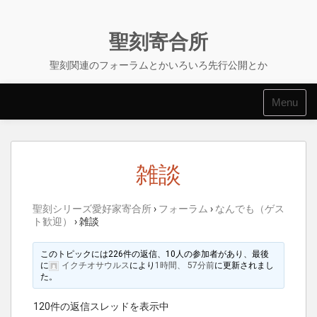
Skip
to
content
聖刻寄合所
聖刻関連のフォーラムとかいろいろ先行公開とか
Menu
雑談
聖刻シリーズ愛好家寄合所
›
フォーラム
›
なんでも（ゲス
ト歓迎）
›
雑談
このトピックには226件の返信、10人の参加者があり、最後
に
イクチオサウルス
により
1時間、 57分前
に更新されまし
た。
120件の返信スレッドを表示中