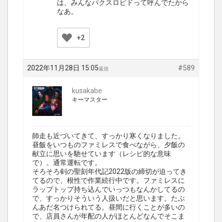
は、みんなパクスロビドって呼んでたから
なあ。
+2
2022年11月28日 15:05
#589
返信
kusakabe
キーマスター
師走も近づいてきて、すっかり寒くなりました。
昼飯をいつものファミレスで食べながら、夕飯の
献立に思いを馳せています（レシピ的な意味
で）。通常運転です。
そろそろ剣の聖刻年代記2022版の締切が迫ってき
てるので、根性で作業続行中です。ファミレスに
ラップトップ持ち込んでいっつもなんかしてるの
で、すっかりそういう人扱いだと思います。たぶ
んあだ名つけられてる。昼間に行くことが多いの
で、店員さんが年配の人がほとんどなんでそこま