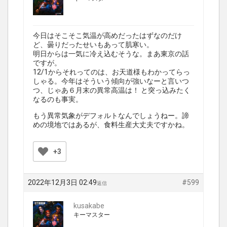
今日はそこそこ気温が高めだったはずなのだけ
ど、曇りだったせいもあって肌寒い。
明日からは一気に冷え込むそうな。まあ東京の話
ですが。
12/1からそれってのは、お天道様もわかってらっ
しゃる。今年はそういう傾向が強いなーと言いつ
つ、じゃあ６月末の異常高温は！ と突っ込みたく
なるのも事実。
もう異常気象がデフォルトなんでしょうねー。諦
めの境地ではあるが、食料生産大丈夫ですかね。
+3
2022年12月3日 02:49
#599
返信
kusakabe
キーマスター