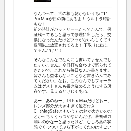
なんつって、舌の根も乾かないうちに14
Pro Maxが目の前にあるよ！ ウルトラ時計
もな！
前の時計がバッテリーへたってたんで、保
証残ってるしと思って修理に出したら、交
換になったんだけどブツがないらしくて１
週間以上放置されてるよ！ 下取りに出し
てるんだけど！
そんなこんなでなんにも書いてませんでし
たすいません。今日打ち合わせで怒られて
きたので、これから毎日なんか書きます。
皆さんも益体もないことなど書き込んでみ
てください。なお、このなんでもフォーラ
ムはゲストさんも書き込めるようにする所
存です。見えるだけじゃあね。
あー、あのねー、14 Pro Maxだけどねー、
レンズ部分が大きすぎて磁石付き
Qi（MagSafeともいう）の枠が大きいのだ
とかっちりくっつかないんだぜ。最初磁力
弱いのかなーと思ったけど、むしろあの状
態でくっついてぶら下がってたのはすごい