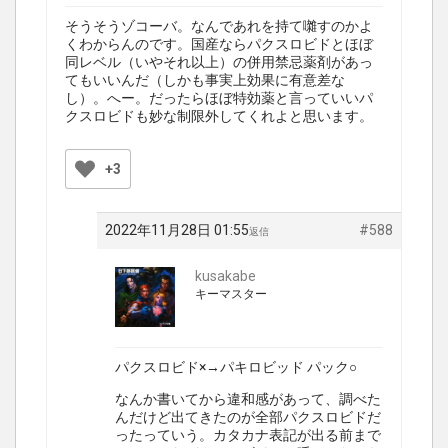
そうそうゾコーバ。なんであれを持て囃すのかよ
くわからんのです。国産ならパクスロビドとほぼ
同レベル（いやそれ以上）の併用禁忌薬剤があっ
てもいいんだ（しかも事実上効果に有意差な
し）。へー。だったらほぼ特効薬と言っていいパ
クスロビドも妙な制限外してくれよと思います。
+3
2022年11月28日 01:55
#588
返信
kusakabe
キーマスター
パクスロビド×→パキロビッド パック○
なんか書いてから違和感があって、調べた
んだけど出てきたのが全部パクスロビドだ
ったっていう。カタカナ表記が出る前まで