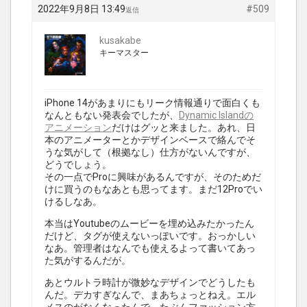
2022年9月8日 13:49
#509
返信
kusakabe
キーマスター
iPhone 14があまりにもリーク情報通りで面白くも
なんともない発表会でしたが、
Dynamic Islandの
アニメーション
だけはグッと来ました。あれ、日
本のアニメーターとかデザインベースで絡んでそ
うな気がして（根拠なし）仕方がないんですが、
どうでしょう。
その一点でProに興味があるんですが、そのためだ
けに買うのもなあとも思ってます。まだ12Proでい
けるしなあ。
本当はYoutubeのムービーを埋め込みたかったん
だけど、タグが使えないっぽいです。おっかしい
なあ。管理者はなんでも使えるよって書いてあっ
た気がするんだが。
あとウルトラ時計が微妙なデザインでどうしたも
んだ。デカすぎなんで、まあちょっとねえ。エル