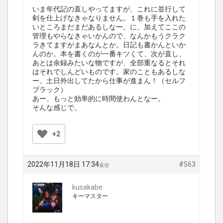
いま年代記の直しやってますが、これに並行して
剣を仕上げなきゃなりません。１巻も手を入れた
いところまだまだあるしなー。に、加えてここの
管理もやらなきゃいかんので、なんかもうクラク
ラきてますがまあなんとか。日記も書かんといか
んのか。本を書くのが一番キツくて、次が直し、
あとは余録みたいな物ですが、全部重なるとそれ
はそれでしんどいものです。家のこともあるしな
ー。土日外出してたから仕事が進まん！（セルフ
ブラック）
あー、もっと効率的に時間使わんとなー。
そんな感じで。
+2
2022年11月18日 17:34
#563
返信
kusakabe
キーマスター