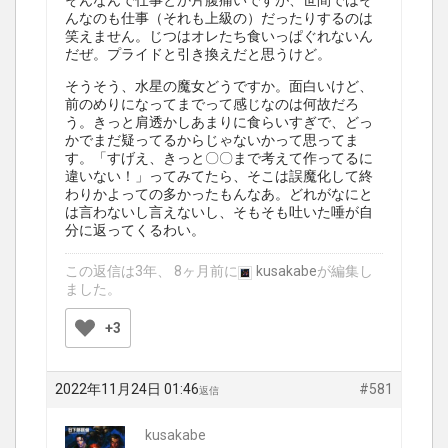
そんなんで仕事とか片腹痛いですが、世間ではそ
んなのも仕事（それも上級の）だったりするのは
笑えません。じつはオレたち食いっぱぐれないん
だぜ。プライドと引き換えだと思うけど。
そうそう、水星の魔女どうですか。面白いけど、
前のめりになってまでって感じなのは何故だろ
う。きっと肩透かしあまりに食らいすぎで、どっ
かでまだ疑ってるからじゃないかって思ってま
す。「すげえ、きっと〇〇まで考えて作ってるに
違いない！」ってみてたら、そこは誤魔化して終
わりかよっての多かったもんなあ。どれがなにと
は言わないし言えないし、そもそも吐いた唾が自
分に返ってくるわい。
この返信は3年、 8ヶ月前に
kusakabe
が編集し
ました。
+3
2022年11月24日 01:46
#581
返信
kusakabe