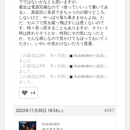
でではないかなとも思いますが。
最近は電源完備なので（使っていいって書いてあ
る）、真面目に長居できちゃうのが困りどころ。
しないけど。やっぱり落ち着きませんよね。た
だ、セルフで尻を蹴っ飛ばすには悪くないので
す。時々長っ尻することもありますが、そういう
時は終わりそうとか、特別にその気になったと
か、そんな感じなので見かけてもほっておいてく
ださい。いやいや見かけないだろう普通。
この返信は3年、 8ヶ月前に
kusakabe
が編集し
ました。
この返信は3年、 8ヶ月前に
kusakabe
が編集し
ました。
この返信は3年、 8ヶ月前に
kusakabe
が編集し
ました。
+4
2022年11月30日 18:54
#597
返信
kusakabe
キーマスター