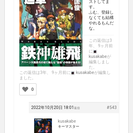
ストしてま
す。
ふむ、登録し
なくても結構
やれるもんだ
な。
この返信は3
年、 9ヶ月前
に
kusakabe
が
編集しまし
た。
この返信は3年、 9ヶ月前に
kusakabe
が編集し
ました。
0
2022年10月20日 18:01
#543
返信
kusakabe
キーマスター