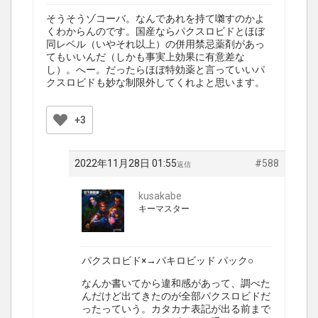
そうそうゾコーバ。なんであれを持て囃すのかよ
くわからんのです。国産ならパクスロビドとほぼ
同レベル（いやそれ以上）の併用禁忌薬剤があっ
てもいいんだ（しかも事実上効果に有意差な
し）。へー。だったらほぼ特効薬と言っていいパ
クスロビドも妙な制限外してくれよと思います。
+3
2022年11月28日 01:55
#588
返信
kusakabe
キーマスター
パクスロビド×→パキロビッド パック○
なんか書いてから違和感があって、調べた
んだけど出てきたのが全部パクスロビドだ
ったっていう。カタカナ表記が出る前まで