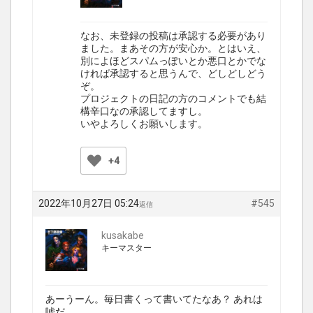
なお、未登録の投稿は承認する必要があり
ました。まあその方が安心か。とはいえ、
別によほどスパムっぽいとか悪口とかでな
ければ承認すると思うんで、どしどしどう
ぞ。
プロジェクトの日記の方のコメントでも結
構辛口なの承認してますし。
いやよろしくお願いします。
+4
2022年10月27日 05:24
#545
返信
kusakabe
キーマスター
あーうーん。毎日書くって書いてたなあ？ あれは
嘘だ。