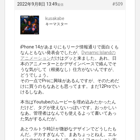
2022年9月8日 13:49
#509
返信
kusakabe
キーマスター
iPhone 14があまりにもリーク情報通りで面白くも
なんともない発表会でしたが、
Dynamic Islandの
アニメーション
だけはグッと来ました。あれ、日
本のアニメーターとかデザインベースで絡んでそ
うな気がして（根拠なし）仕方がないんですが、
どうでしょう。
その一点でProに興味があるんですが、そのためだ
けに買うのもなあとも思ってます。まだ12Proでい
けるしなあ。
本当はYoutubeのムービーを埋め込みたかったん
だけど、タグが使えないっぽいです。おっかしい
なあ。管理者はなんでも使えるよって書いてあっ
た気がするんだが。
あとウルトラ時計が微妙なデザインでどうしたも
んだ。デカすぎなんで、まあちょっとねえ。エル