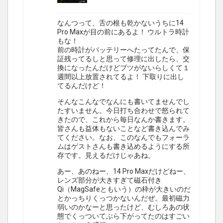
なんつって、舌の根も乾かないうちに14
Pro Maxが目の前にあるよ！ ウルトラ時計
もな！
前の時計がバッテリーへたってたんで、保
証残ってるしと思って修理に出したら、交
換になったんだけどブツがないらしくて１
週間以上放置されてるよ！ 下取りに出し
てるんだけど！
そんなこんなでなんにも書いてませんでし
たすいません。今日打ち合わせで怒られて
きたので、これから毎日なんか書きます。
皆さんも益体もないことなど書き込んでみ
てください。なお、このなんでもフォーラ
ムはゲストさんも書き込めるようにする所
存です。見えるだけじゃあね。
あー、あのねー、14 Pro Maxだけどねー、
レンズ部分が大きすぎて磁石付き
Qi（MagSafeともいう）の枠が大きいのだ
とかっちりくっつかないんだぜ。最初磁力
弱いのかなーと思ったけど、むしろあの状
態でくっついてぶら下がってたのはすごい