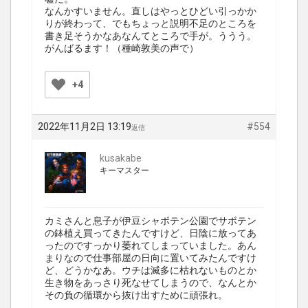
なんかすいません。直しはやっとひどい引っかか
りが終わって、でもちょっと説明不足のところを
書き足そうかなあなんてところで手が。ううう。
がんばるます！（種崎敦美の声で）
+4
2022年11月2日 13:19
#554
返信
kusakabe
キーマスター
カミさんと息子が伊豆シャボテン公園でサボテン
の鉢植え買ってきたんですけど、日陰に放ってあ
ったのですっかり萎れてしまっていました。あん
まりなので仕事部屋の日向に置いてみたんですけ
ど、どうかなあ。ウチは滅多に枯れないものとか
生き物をあっさり死なせてしまうので、なんとか
その負の循環から抜け出すために頑張れ。