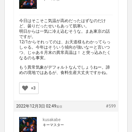
今日はそこそこ気温が高めだったはずなのだけ
ど、曇りだったせいもあって肌寒い。
明日からは一気に冷え込むそうな。まあ東京の話
ですが。
12/1からそれってのは、お天道様もわかってらっ
しゃる。今年はそういう傾向が強いなーと言いつ
つ、じゃあ６月末の異常高温は！ と突っ込みたく
なるのも事実。
もう異常気象がデフォルトなんでしょうねー。諦
めの境地ではあるが、食料生産大丈夫ですかね。
+3
2022年12月3日 02:49
#599
返信
kusakabe
キーマスター