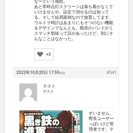
なーという感想。
あと常時点灯スクリーンは落ち着かなくて
いけませんや。設定で消せるのは知って
る。そして結局面倒なので放置してます。
ウルトラ時計はあまりにもそつのない機能
＆デザインでなんとも。既存のバンドがミ
スマッチ気味って話があったけど、別にそ
んなことはなかった。
+3
2022年10月20日 17:59
#541
返信
テスト
ゲスト
すいません。
野良ユーザー
っぽいけど管
理者です。テ