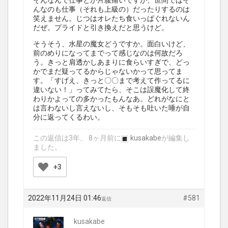
そんなんで仕事とか片腹痛いですが、世間ではそ
んなのも仕事（それも上級の）だったりするのは
笑えません。じつはオレたち食いっぱぐれないん
だぜ。プライドと引き換えだと思うけど。
そうそう、水星の魔女どうですか。面白いけど、
前のめりになってまでって感じなのは何故だろ
う。きっと肩透かしあまりに食らいすぎで、どっ
かでまだ疑ってるからじゃないかって思ってま
す。「すげえ、きっと〇〇まで考えて作ってるに
違いない！」ってみてたら、そこは誤魔化して終
わりかよっての多かったもんなあ。どれがなにと
は言わないし言えないし、そもそも吐いた唾が自
分に返ってくるわい。
この返信は3年、 8ヶ月前に
kusakabe
が編集し
ました。
+3
2022年11月24日 01:46
#581
返信
kusakabe