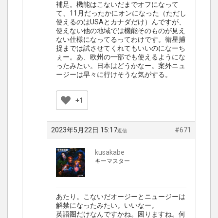
補足。機能はこないだまでオフになって
て、11月だったかにオンになった（ただし
使えるのはUSAとカナダだけ）んですが、
使えない他の地域では機能そのものが見え
ない仕様になってるってわけです。衛星捕
捉までは試させてくれてもいいのになーち
ぇー。あ、欧州の一部でも使えるようにな
ったみたい。日本はどうかなー。案外ニュ
ージーは早々に行けそうな気がする。
+1
2023年5月22日 15:17
#671
返信
kusakabe
キーマスター
あたり。こないだオージーとニュージーは
解禁になったみたい。いいなー。
英語圏だけなんですかね。困りますね。何