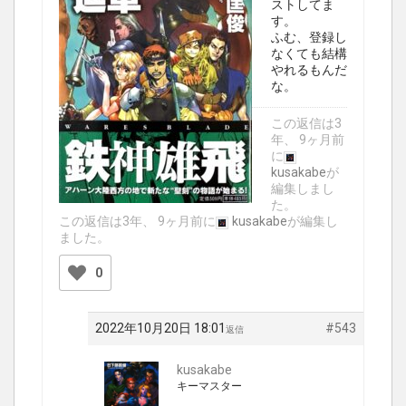
ストしてま
す。
ふむ、登録し
なくても結構
やれるもんだ
な。
この返信は3
年、 9ヶ月前
に
kusakabe
が
編集しまし
た。
この返信は3年、 9ヶ月前に
kusakabe
が編集し
ました。
0
2022年10月20日 18:01
#543
返信
kusakabe
キーマスター