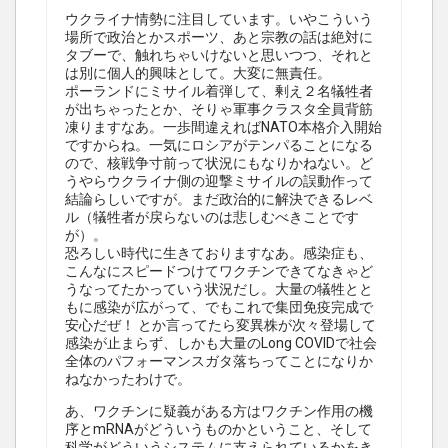
ウクライナ情勢に注目しています。いやこういう
場所で政治とかスポーツ、あと宗教の話は絶対に
タブーで、触れちゃいけないと思いつつ、それと
は別に個人的興味として。大変に無責任。
ポーランドにミサイル着弾して、剰え２名犠牲者
が出ちゃったとか、そりゃ軍事クラスタ全員背筋
凍りますなあ。一歩間違えればNATO本格介入開始
ですからね。一気にロシアがテンパることになる
ので、核戦争寸前って状況にもなりかねない。ど
うやらウクライナ側の迎撃ミサイルの誤動作って
結論らしいですが。まだ政治的に解決できるレベ
ル（犠牲者が戻らないのは悲しむべきことです
が）。
恐ろしい時代に生きておりますなあ。感染症も、
こんなにスピードつけてワクチンできてなきゃど
うなってたかっていう状況だし。大量の犠牲とと
もに感染が広がって、でもこれで集団免疫完成で
安心だぜ！ とか言ってたら変異株が次々登場して
感染が止まらず、しかも大量のLong COVIDで社会
全体のパフォーマンスガタ落ちってことになりか
ねなかったわけで。
あ、ワクチンに疑義がある方はワクチン作用の機
序とmRNAがどういうものかということ、そして
科学がどういうシステムに支えられているかをき