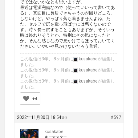
でではないかなとも思いますが。
最近は電源完備なので（使っていいって書いてあ
る）、真面目に長居できちゃうのが困りどころ。
しないけど。やっぱり落ち着きませんよね。た
だ、セルフで尻を蹴っ飛ばすには悪くないので
す。時々長っ尻することもありますが、そういう
時は終わりそうとか、特別にその気になったと
か、そんな感じなので見かけてもほっておいてく
ださい。いやいや見かけないだろう普通。
この返信は3年、 8ヶ月前に
kusakabe
が編集し
ました。
この返信は3年、 8ヶ月前に
kusakabe
が編集し
ました。
この返信は3年、 8ヶ月前に
kusakabe
が編集し
ました。
+4
2022年11月30日 18:54
#597
返信
kusakabe
キーマスター