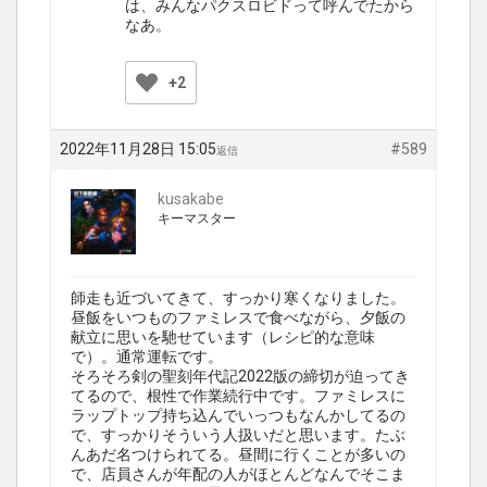
は、みんなパクスロビドって呼んでたから
なあ。
+2
2022年11月28日 15:05
#589
返信
kusakabe
キーマスター
師走も近づいてきて、すっかり寒くなりました。
昼飯をいつものファミレスで食べながら、夕飯の
献立に思いを馳せています（レシピ的な意味
で）。通常運転です。
そろそろ剣の聖刻年代記2022版の締切が迫ってき
てるので、根性で作業続行中です。ファミレスに
ラップトップ持ち込んでいっつもなんかしてるの
で、すっかりそういう人扱いだと思います。たぶ
んあだ名つけられてる。昼間に行くことが多いの
で、店員さんが年配の人がほとんどなんでそこま