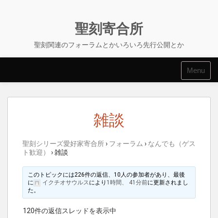
Skip
to
content
聖刻寄合所
聖刻関連のフォーラムとかいろいろ先行公開とか
Menu
雑談
聖刻シリーズ愛好家寄合所
›
フォーラム
›
なんでも（ゲス
ト歓迎）
›
雑談
このトピックには226件の返信、10人の参加者があり、最後
に
イクチオサウルス
により
1時間、 41分前
に更新されまし
た。
120件の返信スレッドを表示中