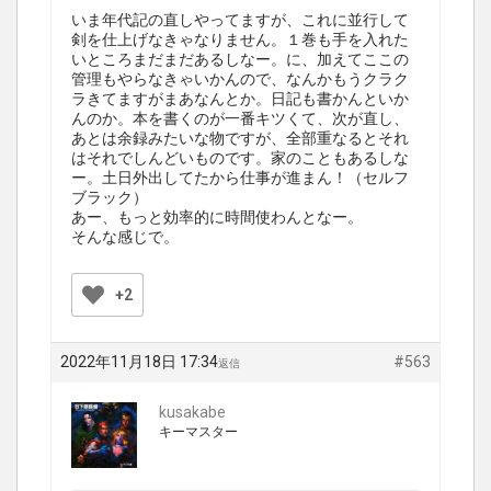
いま年代記の直しやってますが、これに並行して
剣を仕上げなきゃなりません。１巻も手を入れた
いところまだまだあるしなー。に、加えてここの
管理もやらなきゃいかんので、なんかもうクラク
ラきてますがまあなんとか。日記も書かんといか
んのか。本を書くのが一番キツくて、次が直し、
あとは余録みたいな物ですが、全部重なるとそれ
はそれでしんどいものです。家のこともあるしな
ー。土日外出してたから仕事が進まん！（セルフ
ブラック）
あー、もっと効率的に時間使わんとなー。
そんな感じで。
+2
2022年11月18日 17:34
#563
返信
kusakabe
キーマスター