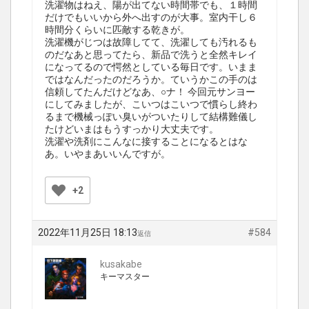
洗濯物はねえ、陽が出てない時間帯でも、１時間
だけでもいいから外へ出すのが大事。室内干し６
時間分くらいに匹敵する乾きが。
洗濯機がじつは故障してて、洗濯しても汚れるも
のだなあと思ってたら、新品で洗うと全然キレイ
になってるので愕然としている毎日です。いまま
ではなんだったのだろうか。ていうかこの手のは
信頼してたんだけどなあ、○ナ！ 今回元サンヨー
にしてみましたが、こいつはこいつで慣らし終わ
るまで機械っぽい臭いがついたりして結構難儀し
たけどいまはもうすっかり大丈夫です。
洗濯や洗剤にこんなに接することになるとはな
あ。いやまあいいんですが。
+2
2022年11月25日 18:13
#584
返信
kusakabe
キーマスター