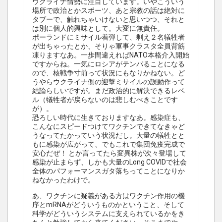
ウクライナ情勢に注目しています。いやこういう
場所で政治とかスポーツ、あと宗教の話は絶対に
タブーで、触れちゃいけないと思いつつ、それと
は別に個人的興味として。大変に無責任。
ポーランドにミサイル着弾して、剰え２名犠牲者
が出ちゃったとか、そりゃ軍事クラスタ全員背筋
凍りますなあ。一歩間違えればNATO本格介入開始
ですからね。一気にロシアがテンパることになる
ので、核戦争寸前って状況にもなりかねない。ど
うやらウクライナ側の迎撃ミサイルの誤動作って
結論らしいですが。まだ政治的に解決できるレベ
ル（犠牲者が戻らないのは悲しむべきことです
が）。
恐ろしい時代に生きておりますなあ。感染症も、
こんなにスピードつけてワクチンできてなきゃど
うなってたかっていう状況だし。大量の犠牲とと
もに感染が広がって、でもこれで集団免疫完成で
安心だぜ！ とか言ってたら変異株が次々登場して
感染が止まらず、しかも大量のLong COVIDで社会
全体のパフォーマンスガタ落ちってことになりか
ねなかったわけで。
あ、ワクチンに疑義がある方はワクチン作用の機
序とmRNAがどういうものかということ、そして
科学がどういうシステムに支えられているかをき