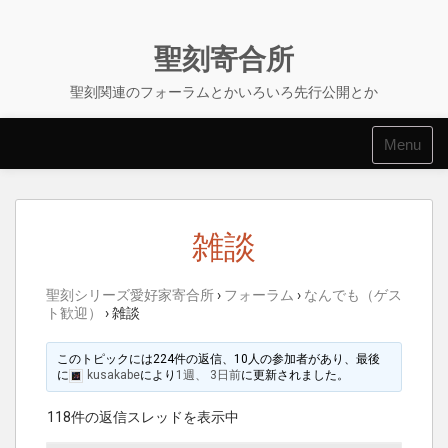
Skip
to
content
聖刻寄合所
聖刻関連のフォーラムとかいろいろ先行公開とか
Menu
雑談
聖刻シリーズ愛好家寄合所
›
フォーラム
›
なんでも（ゲス
ト歓迎）
›
雑談
このトピックには224件の返信、10人の参加者があり、最後
に
kusakabe
により
1週、 3日前
に更新されました。
118件の返信スレッドを表示中