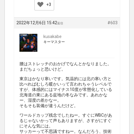
+3
2022年12月6日 15:42
#603
返信
kusakabe
キーマスター
腰はストレッチのおかげでなんとかなりました。
まだちょっと恐いけど。
東京はかなり寒いです。気温的には北の寒い方と
比べればむしろ暖かいって言われちゃうレベルで
すが、体感的にはマイナス10度が常態化している
北海道の東にある盆地の冬なみです。あれかな
ー、湿度の差かなー。
そもそも装備が違うんだけど。
ワールドカップ残念でしたねー。すぐにWBCがあ
るじゃないかって声もありますが、さすがにすぐ
にそんな気には。
サッカーって不思議ですねー。なんだろう、技術