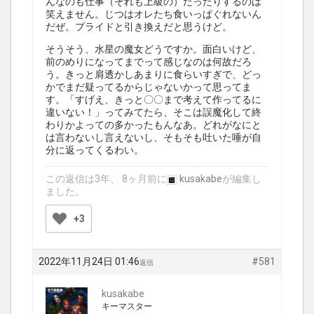
んなのも仕事（それも上級の）だったりするのは
笑えません。じつはオレたち食いっぱぐれないん
だぜ。プライドと引き換えだと思うけど。
そうそう、水星の魔女どうですか。面白いけど、
前のめりになってまでって感じなのは何故だろ
う。きっと肩透かしあまりに食らいすぎで、どっ
かでまだ疑ってるからじゃないかって思ってま
す。「すげえ、きっと〇〇まで考えて作ってるに
違いない！」ってみてたら、そこは誤魔化して終
わりかよっての多かったもんなあ。どれがなにと
は言わないし言えないし、そもそも吐いた唾が自
分に返ってくるわい。
この返信は3年、 8ヶ月前に
kusakabe
が編集し
ました。
+3
2022年11月24日 01:46
#581
返信
kusakabe
キーマスター