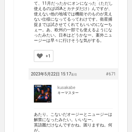
て、11月だったかにオンになった（ただし
使えるのはUSAとカナダだけ）んですが、
使えない他の地域では機能そのものが見え
ない仕様になってるってわけです。衛星捕
捉までは試させてくれてもいいのになーち
ぇー。あ、欧州の一部でも使えるようにな
ったみたい。日本はどうかなー。案外ニュ
ージーは早々に行けそうな気がする。
+1
2023年5月22日 15:17
#671
返信
kusakabe
キーマスター
あたり。こないだオージーとニュージーは
解禁になったみたい。いいなー。
英語圏だけなんですかね。困りますね。何
が。