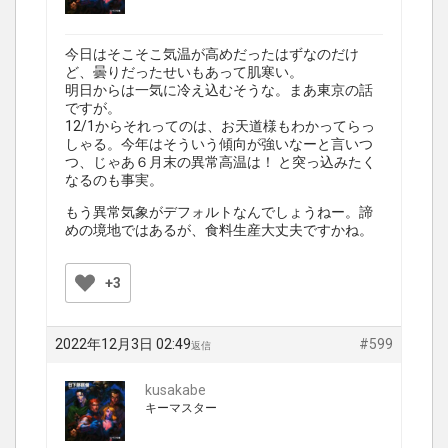
今日はそこそこ気温が高めだったはずなのだけ
ど、曇りだったせいもあって肌寒い。
明日からは一気に冷え込むそうな。まあ東京の話
ですが。
12/1からそれってのは、お天道様もわかってらっ
しゃる。今年はそういう傾向が強いなーと言いつ
つ、じゃあ６月末の異常高温は！ と突っ込みたく
なるのも事実。
もう異常気象がデフォルトなんでしょうねー。諦
めの境地ではあるが、食料生産大丈夫ですかね。
+3
2022年12月3日 02:49
#599
返信
kusakabe
キーマスター