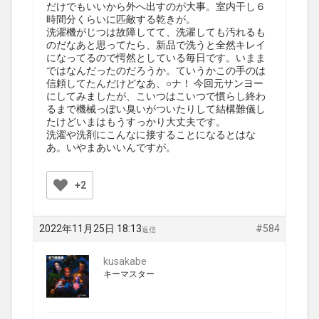
だけでもいいから外へ出すのが大事。室内干し６
時間分くらいに匹敵する乾きが。
洗濯機がじつは故障してて、洗濯しても汚れるも
のだなあと思ってたら、新品で洗うと全然キレイ
になってるので愕然としている毎日です。いまま
ではなんだったのだろうか。ていうかこの手のは
信頼してたんだけどなあ、○ナ！ 今回元サンヨー
にしてみましたが、こいつはこいつで慣らし終わ
るまで機械っぽい臭いがついたりして結構難儀し
たけどいまはもうすっかり大丈夫です。
洗濯や洗剤にこんなに接することになるとはな
あ。いやまあいいんですが。
+2
2022年11月25日 18:13
#584
返信
kusakabe
キーマスター