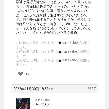
最近は電源完備なので（使っていいって書いてあ
る）、真面目に長居できちゃうのが困りどころ。
しないけど。やっぱり落ち着きませんよね。た
だ、セルフで尻を蹴っ飛ばすには悪くないので
す。時々長っ尻することもありますが、そういう
時は終わりそうとか、特別にその気になったと
か、そんな感じなので見かけてもほっておいてく
ださい。いやいや見かけないだろう普通。
この返信は3年、 8ヶ月前に
kusakabe
が編集し
ました。
この返信は3年、 8ヶ月前に
kusakabe
が編集し
ました。
この返信は3年、 8ヶ月前に
kusakabe
が編集し
ました。
+4
2022年11月30日 18:54
#597
返信
kusakabe
キーマスター