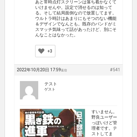
あと常時点灯スクリーンは落ち着かなくて
いけませんや。設定で消せるのは知って
る。そして結局面倒なので放置してます。
ウルトラ時計はあまりにもそつのない機能
＆デザインでなんとも。既存のバンドがミ
スマッチ気味って話があったけど、別にそ
んなことはなかった。
+3
2022年10月20日 17:59
#541
返信
テスト
ゲスト
すいません。
野良ユーザー
っぽいけど管
理者です。テ
ストしてま