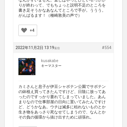
なんかすいません。直しはやっとひどい引っかか
りが終わって、でもちょっと説明不足のところを
書き足そうかなあなんてところで手が。ううう。
がんばるます！（種崎敦美の声で）
+4
2022年11月2日 13:19
#554
返信
kusakabe
キーマスター
カミさんと息子が伊豆シャボテン公園でサボテン
の鉢植え買ってきたんですけど、日陰に放ってあ
ったのですっかり萎れてしまっていました。あん
まりなので仕事部屋の日向に置いてみたんですけ
ど、どうかなあ。ウチは滅多に枯れないものとか
生き物をあっさり死なせてしまうので、なんとか
その負の循環から抜け出すために頑張れ。