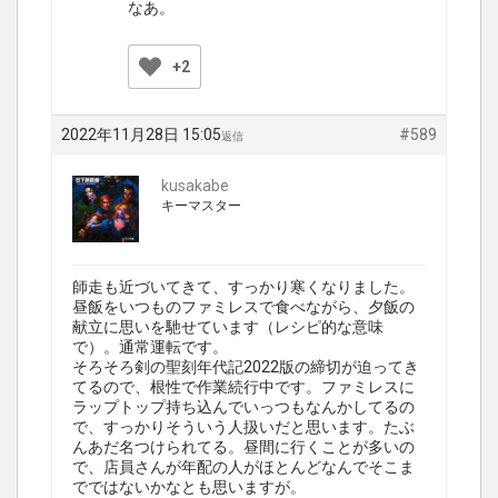
なあ。
+2
2022年11月28日 15:05
#589
返信
kusakabe
キーマスター
師走も近づいてきて、すっかり寒くなりました。
昼飯をいつものファミレスで食べながら、夕飯の
献立に思いを馳せています（レシピ的な意味
で）。通常運転です。
そろそろ剣の聖刻年代記2022版の締切が迫ってき
てるので、根性で作業続行中です。ファミレスに
ラップトップ持ち込んでいっつもなんかしてるの
で、すっかりそういう人扱いだと思います。たぶ
んあだ名つけられてる。昼間に行くことが多いの
で、店員さんが年配の人がほとんどなんでそこま
でではないかなとも思いますが。