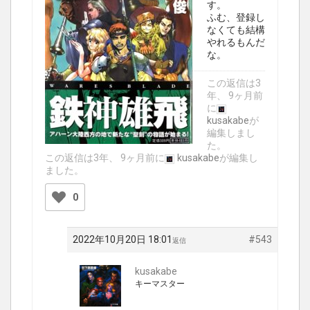
す。
ふむ、登録し
なくても結構
やれるもんだ
な。
この返信は3
年、 9ヶ月前
に
kusakabe
が
編集しまし
た。
この返信は3年、 9ヶ月前に
kusakabe
が編集し
ました。
0
2022年10月20日 18:01
#543
返信
kusakabe
キーマスター