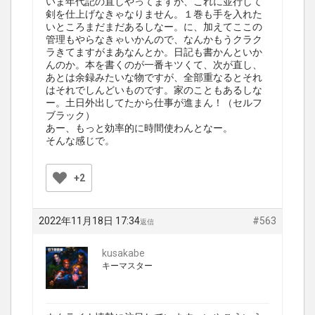
いま年代記の直しやってますが、これに並行して
剣を仕上げなきゃなりません。１巻も手を入れた
いところまだまだあるしなー。に、加えてここの
管理もやらなきゃいかんので、なんかもうクラク
ラきてますがまあなんとか。日記も書かんといか
んのか。本を書くのが一番キツくて、次が直し、
あとは余録みたいな物ですが、全部重なるとそれ
はそれでしんどいものです。家のこともあるしな
ー。土日外出してたから仕事が進まん！（セルフ
ブラック）
あー、もっと効率的に時間使わんとなー。
そんな感じで。
+2
2022年11月18日 17:34
#563
返信
kusakabe
キーマスター