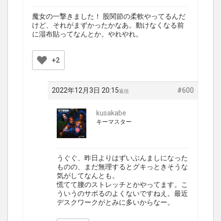
魔女の一撃きました！ 股関節の柔軟やってるんだ
けど、それがまずかったかなあ。動けなくなる前
に湿布貼ってなんとか。やれやれ。
+2
2022年12月3日 20:15
#600
返信
kusakabe
キーマスター
うぐぐ、昨日よりはずいぶんましになった
ものの、まだ無理するとグキっときそうな
気がしてなんとも。
慌てて腰のストレッチとかやってます。こ
ういうのサボるのよくないですねえ。最近
デスクワークがとみに多いからなー。