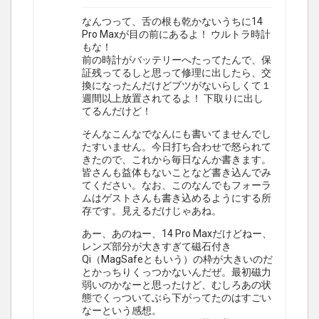
なんつって、舌の根も乾かないうちに14
Pro Maxが目の前にあるよ！ ウルトラ時計
もな！
前の時計がバッテリーへたってたんで、保
証残ってるしと思って修理に出したら、交
換になったんだけどブツがないらしくて１
週間以上放置されてるよ！ 下取りに出し
てるんだけど！
そんなこんなでなんにも書いてませんでし
たすいません。今日打ち合わせで怒られて
きたので、これから毎日なんか書きます。
皆さんも益体もないことなど書き込んでみ
てください。なお、このなんでもフォーラ
ムはゲストさんも書き込めるようにする所
存です。見えるだけじゃあね。
あー、あのねー、14 Pro Maxだけどねー、
レンズ部分が大きすぎて磁石付き
Qi（MagSafeともいう）の枠が大きいのだ
とかっちりくっつかないんだぜ。最初磁力
弱いのかなーと思ったけど、むしろあの状
態でくっついてぶら下がってたのはすごい
なーという感想。