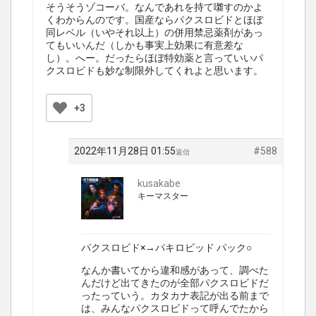
そうそうゾコーバ。なんであれを持て囃すのかよ
くわからんのです。国産ならパクスロビドとほぼ
同レベル（いやそれ以上）の併用禁忌薬剤があっ
てもいいんだ（しかも事実上効果に有意差な
し）。へー。だったらほぼ特効薬と言っていいパ
クスロビドも妙な制限外してくれよと思います。
+3
2022年11月28日 01:55
#588
返信
kusakabe
キーマスター
パクスロビド×→パキロビッド パック○
なんか書いてから違和感があって、調べた
んだけど出てきたのが全部パクスロビドだ
ったっていう。カタカナ表記が出る前まで
は、みんなパクスロビドって呼んでたから