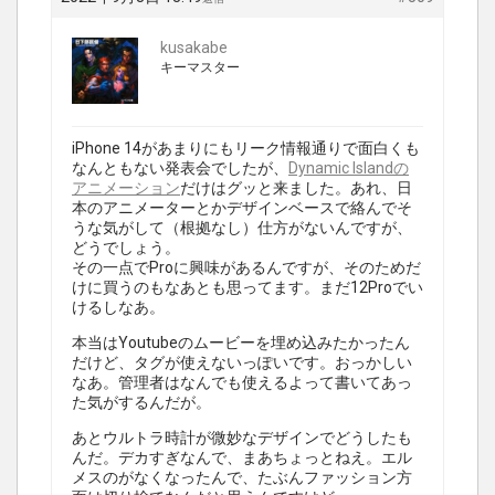
kusakabe
キーマスター
iPhone 14があまりにもリーク情報通りで面白くも
なんともない発表会でしたが、
Dynamic Islandの
アニメーション
だけはグッと来ました。あれ、日
本のアニメーターとかデザインベースで絡んでそ
うな気がして（根拠なし）仕方がないんですが、
どうでしょう。
その一点でProに興味があるんですが、そのためだ
けに買うのもなあとも思ってます。まだ12Proでい
けるしなあ。
本当はYoutubeのムービーを埋め込みたかったん
だけど、タグが使えないっぽいです。おっかしい
なあ。管理者はなんでも使えるよって書いてあっ
た気がするんだが。
あとウルトラ時計が微妙なデザインでどうしたも
んだ。デカすぎなんで、まあちょっとねえ。エル
メスのがなくなったんで、たぶんファッション方