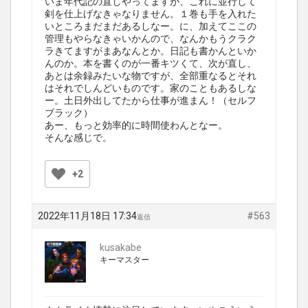
いま年代記の直しやってますが、これに並行して
剣を仕上げなきゃなりません。１巻も手を入れた
いところまだまだあるしなー。に、加えてここの
管理もやらなきゃいかんので、なんかもうクラク
ラきてますがまあなんとか。日記も書かんといか
んのか。本を書くのが一番キツくて、次が直し、
あとは余録みたいな物ですが、全部重なるとそれ
はそれでしんどいものです。家のこともあるしな
ー。土日外出してたから仕事が進まん！（セルフ
ブラック）
あー、もっと効率的に時間使わんとなー。
そんな感じで。
+2
2022年11月18日 17:34
#563
返信
kusakabe
キーマスター