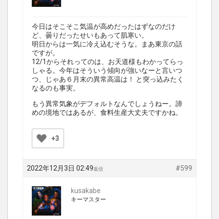
今日はそこそこ気温が高めだったはずなのだけ
ど、曇りだったせいもあって肌寒い。
明日からは一気に冷え込むそうな。まあ東京の話
ですが。
12/1からそれってのは、お天道様もわかってらっ
しゃる。今年はそういう傾向が強いなーと言いつ
つ、じゃあ６月末の異常高温は！ と突っ込みたく
なるのも事実。
もう異常気象がデフォルトなんでしょうねー。諦
めの境地ではあるが、食料生産大丈夫ですかね。
+3
2022年12月3日 02:49
#599
返信
kusakabe
キーマスター