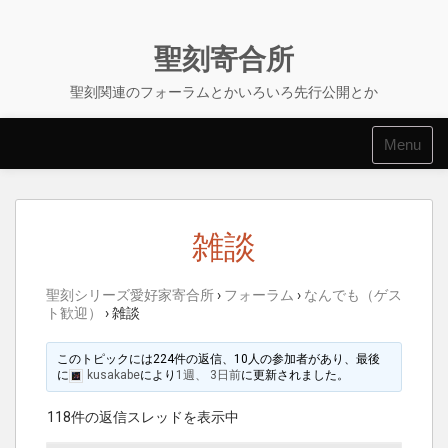
Skip
to
content
聖刻寄合所
聖刻関連のフォーラムとかいろいろ先行公開とか
Menu
雑談
聖刻シリーズ愛好家寄合所
›
フォーラム
›
なんでも（ゲス
ト歓迎）
›
雑談
このトピックには224件の返信、10人の参加者があり、最後
に
kusakabe
により
1週、 3日前
に更新されました。
118件の返信スレッドを表示中