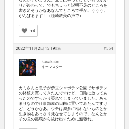
なんかすいません。直しはやっとひどい引っかか
りが終わって、でもちょっと説明不足のところを
書き足そうかなあなんてところで手が。ううう。
がんばるます！（種崎敦美の声で）
+4
2022年11月2日 13:19
#554
返信
kusakabe
キーマスター
カミさんと息子が伊豆シャボテン公園でサボテン
の鉢植え買ってきたんですけど、日陰に放ってあ
ったのですっかり萎れてしまっていました。あん
まりなので仕事部屋の日向に置いてみたんですけ
ど、どうかなあ。ウチは滅多に枯れないものとか
生き物をあっさり死なせてしまうので、なんとか
その負の循環から抜け出すために頑張れ。