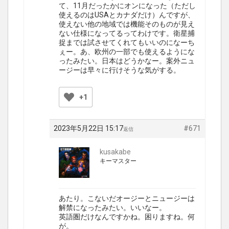
て、11月だったかにオンになった（ただし
使えるのはUSAとカナダだけ）んですが、
使えない他の地域では機能そのものが見え
ない仕様になってるってわけです。衛星捕
捉までは試させてくれてもいいのになーち
ぇー。あ、欧州の一部でも使えるようにな
ったみたい。日本はどうかなー。案外ニュ
ージーは早々に行けそうな気がする。
+1
2023年5月22日 15:17
#671
返信
kusakabe
キーマスター
あたり。こないだオージーとニュージーは
解禁になったみたい。いいなー。
英語圏だけなんですかね。困りますね。何
が。