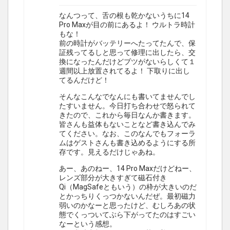
なんつって、舌の根も乾かないうちに14
Pro Maxが目の前にあるよ！ ウルトラ時計
もな！
前の時計がバッテリーへたってたんで、保
証残ってるしと思って修理に出したら、交
換になったんだけどブツがないらしくて１
週間以上放置されてるよ！ 下取りに出し
てるんだけど！
そんなこんなでなんにも書いてませんでし
たすいません。今日打ち合わせで怒られて
きたので、これから毎日なんか書きます。
皆さんも益体もないことなど書き込んでみ
てください。なお、このなんでもフォーラ
ムはゲストさんも書き込めるようにする所
存です。見えるだけじゃあね。
あー、あのねー、14 Pro Maxだけどねー、
レンズ部分が大きすぎて磁石付き
Qi（MagSafeともいう）の枠が大きいのだ
とかっちりくっつかないんだぜ。最初磁力
弱いのかなーと思ったけど、むしろあの状
態でくっついてぶら下がってたのはすごい
なーという感想。