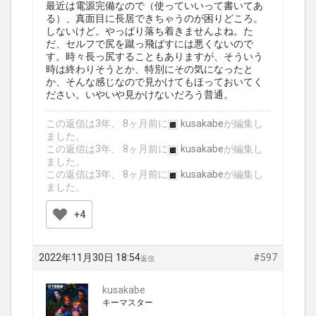
最近は電源完備なので（使っていいって書いてあ
る）、真面目に長居できちゃうのが困りどころ。
しないけど。やっぱり落ち着きませんよね。た
だ、セルフで尻を蹴っ飛ばすには悪くないので
す。時々長っ尻することもありますが、そういう
時は終わりそうとか、特別にその気になったと
か、そんな感じなので見かけてもほっておいてく
ださい。いやいや見かけないだろう普通。
この返信は3年、 8ヶ月前に
kusakabe
が編集し
ました。
この返信は3年、 8ヶ月前に
kusakabe
が編集し
ました。
この返信は3年、 8ヶ月前に
kusakabe
が編集し
ました。
+4
2022年11月30日 18:54
#597
返信
kusakabe
キーマスター