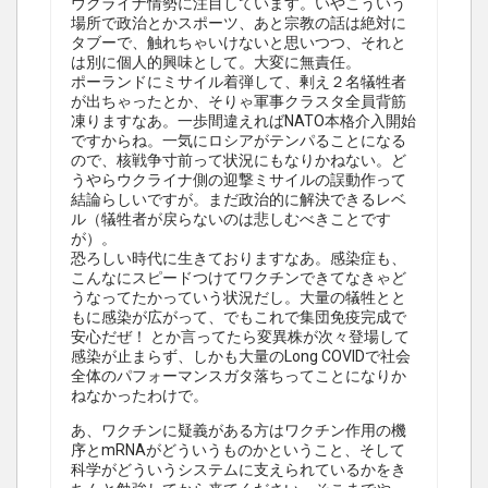
ウクライナ情勢に注目しています。いやこういう
場所で政治とかスポーツ、あと宗教の話は絶対に
タブーで、触れちゃいけないと思いつつ、それと
は別に個人的興味として。大変に無責任。
ポーランドにミサイル着弾して、剰え２名犠牲者
が出ちゃったとか、そりゃ軍事クラスタ全員背筋
凍りますなあ。一歩間違えればNATO本格介入開始
ですからね。一気にロシアがテンパることになる
ので、核戦争寸前って状況にもなりかねない。ど
うやらウクライナ側の迎撃ミサイルの誤動作って
結論らしいですが。まだ政治的に解決できるレベ
ル（犠牲者が戻らないのは悲しむべきことです
が）。
恐ろしい時代に生きておりますなあ。感染症も、
こんなにスピードつけてワクチンできてなきゃど
うなってたかっていう状況だし。大量の犠牲とと
もに感染が広がって、でもこれで集団免疫完成で
安心だぜ！ とか言ってたら変異株が次々登場して
感染が止まらず、しかも大量のLong COVIDで社会
全体のパフォーマンスガタ落ちってことになりか
ねなかったわけで。
あ、ワクチンに疑義がある方はワクチン作用の機
序とmRNAがどういうものかということ、そして
科学がどういうシステムに支えられているかをき