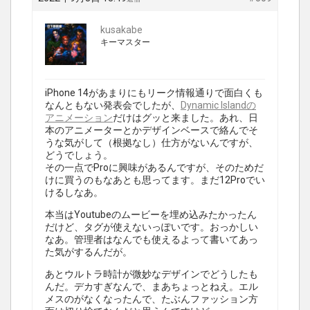
kusakabe
キーマスター
iPhone 14があまりにもリーク情報通りで面白くも
なんともない発表会でしたが、
Dynamic Islandの
アニメーション
だけはグッと来ました。あれ、日
本のアニメーターとかデザインベースで絡んでそ
うな気がして（根拠なし）仕方がないんですが、
どうでしょう。
その一点でProに興味があるんですが、そのためだ
けに買うのもなあとも思ってます。まだ12Proでい
けるしなあ。
本当はYoutubeのムービーを埋め込みたかったん
だけど、タグが使えないっぽいです。おっかしい
なあ。管理者はなんでも使えるよって書いてあっ
た気がするんだが。
あとウルトラ時計が微妙なデザインでどうしたも
んだ。デカすぎなんで、まあちょっとねえ。エル
メスのがなくなったんで、たぶんファッション方