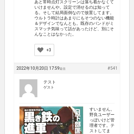
あと常時点灯スクリーンは落ち着かなくて
いけませんや。設定で消せるのは知って
る。そして結局面倒なので放置してます。
ウルトラ時計はあまりにもそつのない機能
＆デザインでなんとも。既存のバンドがミ
スマッチ気味って話があったけど、別にそ
んなことはなかった。
+3
2022年10月20日 17:59
#541
返信
テスト
ゲスト
すいません。
野良ユーザー
っぽいけど管
理者です。テ
ストしてま