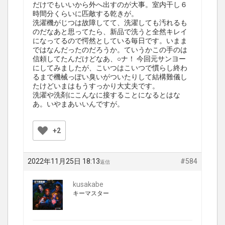
だけでもいいから外へ出すのが大事。室内干し６
時間分くらいに匹敵する乾きが。
洗濯機がじつは故障してて、洗濯しても汚れるも
のだなあと思ってたら、新品で洗うと全然キレイ
になってるので愕然としている毎日です。いまま
ではなんだったのだろうか。ていうかこの手のは
信頼してたんだけどなあ、○ナ！ 今回元サンヨー
にしてみましたが、こいつはこいつで慣らし終わ
るまで機械っぽい臭いがついたりして結構難儀し
たけどいまはもうすっかり大丈夫です。
洗濯や洗剤にこんなに接することになるとはな
あ。いやまあいいんですが。
+2
2022年11月25日 18:13
#584
返信
kusakabe
キーマスター