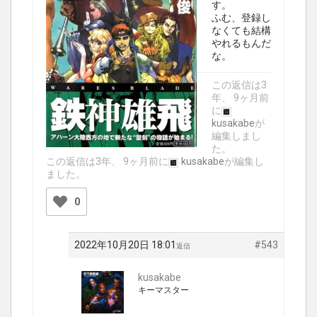
す。
ふむ、登録し
なくても結構
やれるもんだ
な。
この返信は3
年、 9ヶ月前
に
kusakabe
が
編集しまし
た。
この返信は3年、 9ヶ月前に
kusakabe
が編集し
ました。
0
2022年10月20日 18:01
#543
返信
kusakabe
キーマスター