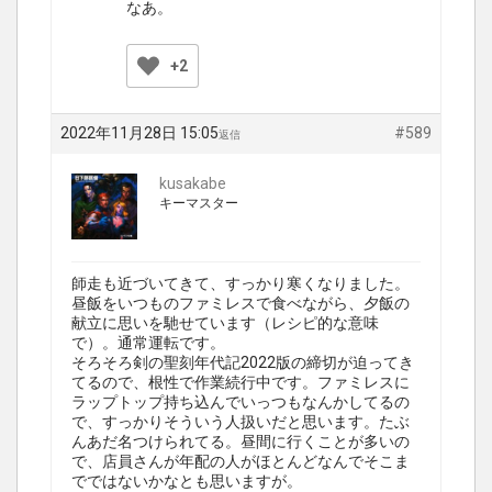
なあ。
+2
2022年11月28日 15:05
#589
返信
kusakabe
キーマスター
師走も近づいてきて、すっかり寒くなりました。
昼飯をいつものファミレスで食べながら、夕飯の
献立に思いを馳せています（レシピ的な意味
で）。通常運転です。
そろそろ剣の聖刻年代記2022版の締切が迫ってき
てるので、根性で作業続行中です。ファミレスに
ラップトップ持ち込んでいっつもなんかしてるの
で、すっかりそういう人扱いだと思います。たぶ
んあだ名つけられてる。昼間に行くことが多いの
で、店員さんが年配の人がほとんどなんでそこま
でではないかなとも思いますが。