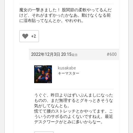
魔女の一撃きました！ 股関節の柔軟やってるんだ
けど、それがまずかったかなあ。動けなくなる前
に湿布貼ってなんとか。やれやれ。
+2
2022年12月3日 20:15
#600
返信
kusakabe
キーマスター
うぐぐ、昨日よりはずいぶんましになった
ものの、まだ無理するとグキっときそうな
気がしてなんとも。
慌てて腰のストレッチとかやってます。こ
ういうのサボるのよくないですねえ。最近
デスクワークがとみに多いからなー。