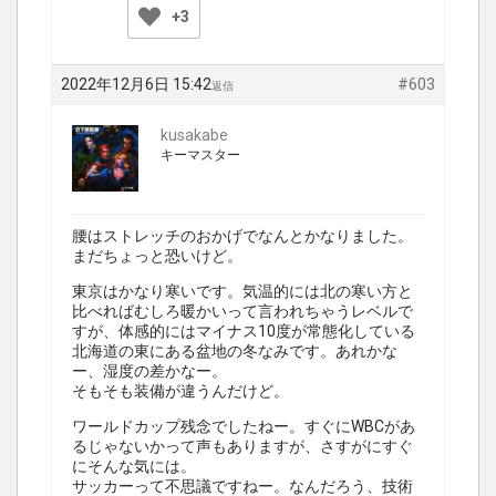
+3
2022年12月6日 15:42
#603
返信
kusakabe
キーマスター
腰はストレッチのおかげでなんとかなりました。
まだちょっと恐いけど。
東京はかなり寒いです。気温的には北の寒い方と
比べればむしろ暖かいって言われちゃうレベルで
すが、体感的にはマイナス10度が常態化している
北海道の東にある盆地の冬なみです。あれかな
ー、湿度の差かなー。
そもそも装備が違うんだけど。
ワールドカップ残念でしたねー。すぐにWBCがあ
るじゃないかって声もありますが、さすがにすぐ
にそんな気には。
サッカーって不思議ですねー。なんだろう、技術