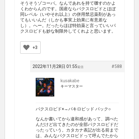
そうそうゾコーバ。なんであれを持て囃すのかよ
くわからんのです。国産ならパクスロビドとほぼ
同レベル（いやそれ以上）の併用禁忌薬剤があっ
てもいいんだ（しかも事実上効果に有意差な
し）。へー。だったらほぼ特効薬と言っていいパ
クスロビドも妙な制限外してくれよと思います。
+3
2022年11月28日 01:55
#588
返信
kusakabe
キーマスター
パクスロビド×→パキロビッド パック○
なんか書いてから違和感があって、調べた
んだけど出てきたのが全部パクスロビドだ
ったっていう。カタカナ表記が出る前まで
は、みんなパクスロビドって呼んでたから