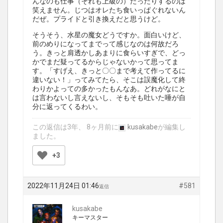
んなのも仕事（それも上級の）だったりするのは
笑えません。じつはオレたち食いっぱぐれないん
だぜ。プライドと引き換えだと思うけど。
そうそう、水星の魔女どうですか。面白いけど、
前のめりになってまでって感じなのは何故だろ
う。きっと肩透かしあまりに食らいすぎで、どっ
かでまだ疑ってるからじゃないかって思ってま
す。「すげえ、きっと〇〇まで考えて作ってるに
違いない！」ってみてたら、そこは誤魔化して終
わりかよっての多かったもんなあ。どれがなにと
は言わないし言えないし、そもそも吐いた唾が自
分に返ってくるわい。
この返信は3年、 8ヶ月前に
kusakabe
が編集し
ました。
+3
2022年11月24日 01:46
#581
返信
kusakabe
キーマスター