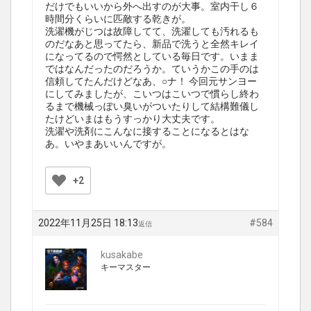
だけでもいいから外へ出すのが大事。室内干し６
時間分くらいに匹敵する乾きが。
洗濯機がじつは故障してて、洗濯しても汚れるも
のだなあと思ってたら、新品で洗うと全然キレイ
になってるので愕然としている毎日です。いまま
ではなんだったのだろうか。ていうかこの手のは
信頼してたんだけどなあ、○ナ！ 今回元サンヨー
にしてみましたが、こいつはこいつで慣らし終わ
るまで機械っぽい臭いがついたりして結構難儀し
たけどいまはもうすっかり大丈夫です。
洗濯や洗剤にこんなに接することになるとはな
あ。いやまあいいんですが。
+2
2022年11月25日 18:13
#584
返信
kusakabe
キーマスター