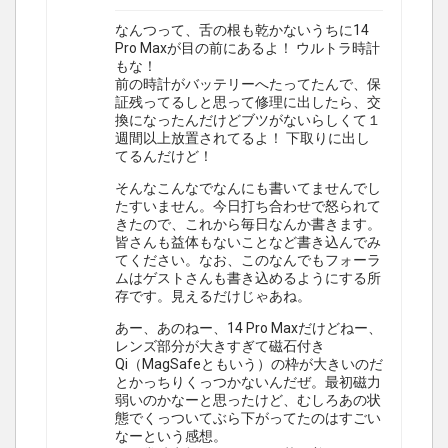
なんつって、舌の根も乾かないうちに14
Pro Maxが目の前にあるよ！ ウルトラ時計
もな！
前の時計がバッテリーへたってたんで、保
証残ってるしと思って修理に出したら、交
換になったんだけどブツがないらしくて１
週間以上放置されてるよ！ 下取りに出し
てるんだけど！
そんなこんなでなんにも書いてませんでし
たすいません。今日打ち合わせで怒られて
きたので、これから毎日なんか書きます。
皆さんも益体もないことなど書き込んでみ
てください。なお、このなんでもフォーラ
ムはゲストさんも書き込めるようにする所
存です。見えるだけじゃあね。
あー、あのねー、14 Pro Maxだけどねー、
レンズ部分が大きすぎて磁石付き
Qi（MagSafeともいう）の枠が大きいのだ
とかっちりくっつかないんだぜ。最初磁力
弱いのかなーと思ったけど、むしろあの状
態でくっついてぶら下がってたのはすごい
なーという感想。