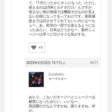
て、11月だったかにオンになった（ただし
使えるのはUSAとカナダだけ）んですが、
使えない他の地域では機能そのものが見え
ない仕様になってるってわけです。衛星捕
捉までは試させてくれてもいいのになーち
ぇー。あ、欧州の一部でも使えるようにな
ったみたい。日本はどうかなー。案外ニュ
ージーは早々に行けそうな気がする。
+1
2023年5月22日 15:17
#671
返信
kusakabe
キーマスター
あたり。こないだオージーとニュージーは
解禁になったみたい。いいなー。
英語圏だけなんですかね。困りますね。何
が。