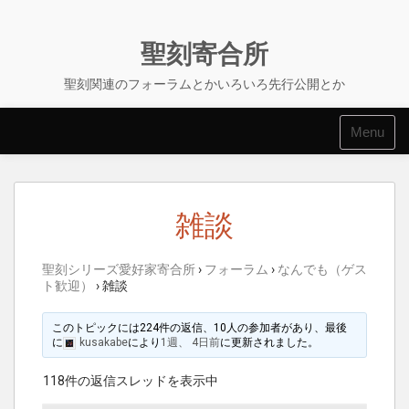
Skip
to
content
聖刻寄合所
聖刻関連のフォーラムとかいろいろ先行公開とか
Menu
雑談
聖刻シリーズ愛好家寄合所
›
フォーラム
›
なんでも（ゲス
ト歓迎）
›
雑談
このトピックには224件の返信、10人の参加者があり、最後
に
kusakabe
により
1週、 4日前
に更新されました。
118件の返信スレッドを表示中