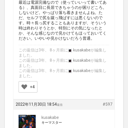
最近は電源完備なので（使っていいって書いてあ
る）、真面目に長居できちゃうのが困りどころ。
しないけど。やっぱり落ち着きませんよね。た
だ、セルフで尻を蹴っ飛ばすには悪くないので
す。時々長っ尻することもありますが、そういう
時は終わりそうとか、特別にその気になったと
か、そんな感じなので見かけてもほっておいてく
ださい。いやいや見かけないだろう普通。
この返信は3年、 8ヶ月前に
kusakabe
が編集し
ました。
この返信は3年、 8ヶ月前に
kusakabe
が編集し
ました。
この返信は3年、 8ヶ月前に
kusakabe
が編集し
ました。
+4
2022年11月30日 18:54
#597
返信
kusakabe
キーマスター