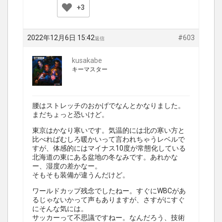
+3
2022年12月6日 15:42
#603
返信
kusakabe
キーマスター
腰はストレッチのおかげでなんとかなりました。
まだちょっと恐いけど。
東京はかなり寒いです。気温的には北の寒い方と
比べればむしろ暖かいって言われちゃうレベルで
すが、体感的にはマイナス10度が常態化している
北海道の東にある盆地の冬なみです。あれかな
ー、湿度の差かなー。
そもそも装備が違うんだけど。
ワールドカップ残念でしたねー。すぐにWBCがあ
るじゃないかって声もありますが、さすがにすぐ
にそんな気には。
サッカーって不思議ですねー。なんだろう、技術