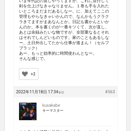
いま年代記の直しやってますが、これに並行して
剣を仕上げなきゃなりません。１巻も手を入れた
いところまだまだあるしなー。に、加えてここの
管理もやらなきゃいかんので、なんかもうクラク
ラきてますがまあなんとか。日記も書かんといか
んのか。本を書くのが一番キツくて、次が直し、
あとは余録みたいな物ですが、全部重なるとそれ
はそれでしんどいものです。家のこともあるしな
ー。土日外出してたから仕事が進まん！（セルフ
ブラック）
あー、もっと効率的に時間使わんとなー。
そんな感じで。
+2
2022年11月18日 17:34
#563
返信
kusakabe
キーマスター