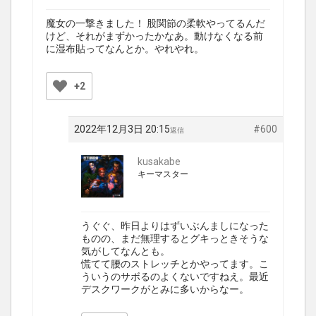
魔女の一撃きました！ 股関節の柔軟やってるんだ
けど、それがまずかったかなあ。動けなくなる前
に湿布貼ってなんとか。やれやれ。
+2
2022年12月3日 20:15
#600
返信
kusakabe
キーマスター
うぐぐ、昨日よりはずいぶんましになった
ものの、まだ無理するとグキっときそうな
気がしてなんとも。
慌てて腰のストレッチとかやってます。こ
ういうのサボるのよくないですねえ。最近
デスクワークがとみに多いからなー。