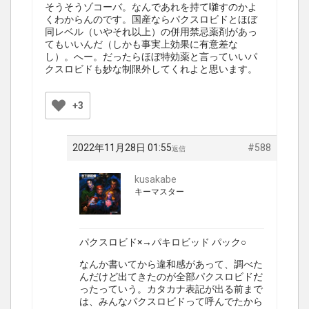
そうそうゾコーバ。なんであれを持て囃すのかよ
くわからんのです。国産ならパクスロビドとほぼ
同レベル（いやそれ以上）の併用禁忌薬剤があっ
てもいいんだ（しかも事実上効果に有意差な
し）。へー。だったらほぼ特効薬と言っていいパ
クスロビドも妙な制限外してくれよと思います。
+3
2022年11月28日 01:55
#588
返信
kusakabe
キーマスター
パクスロビド×→パキロビッド パック○
なんか書いてから違和感があって、調べた
んだけど出てきたのが全部パクスロビドだ
ったっていう。カタカナ表記が出る前まで
は、みんなパクスロビドって呼んでたから