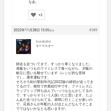
なあ。
+2
2022年11月28日 15:05
#589
返信
kusakabe
キーマスター
師走も近づいてきて、すっかり寒くなりました。
昼飯をいつものファミレスで食べながら、夕飯の
献立に思いを馳せています（レシピ的な意味
で）。通常運転です。
そろそろ剣の聖刻年代記2022版の締切が迫ってき
てるので、根性で作業続行中です。ファミレスに
ラップトップ持ち込んでいっつもなんかしてるの
で、すっかりそういう人扱いだと思います。たぶ
んあだ名つけられてる。昼間に行くことが多いの
で、店員さんが年配の人がほとんどなんでそこま
でではないかなとも思いますが。