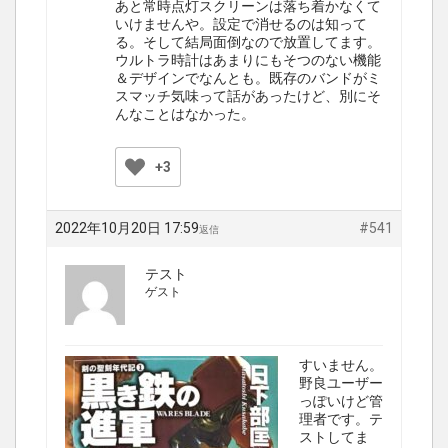
あと常時点灯スクリーンは落ち着かなくて
いけませんや。設定で消せるのは知って
る。そして結局面倒なので放置してます。
ウルトラ時計はあまりにもそつのない機能
＆デザインでなんとも。既存のバンドがミ
スマッチ気味って話があったけど、別にそ
んなことはなかった。
+3
2022年10月20日 17:59
#541
返信
テスト
ゲスト
すいません。
野良ユーザー
っぽいけど管
理者です。テ
ストしてま