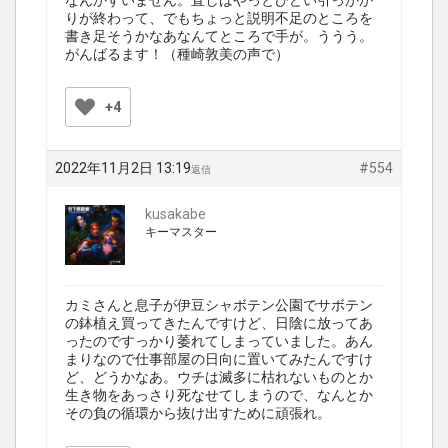
なんかすいません。直しはやっとひどい引っかか
りが終わって、でもちょっと説明不足のところを
書き足そうかなあなんてところで手が。ううう。
がんばるます！（種崎敦美の声で）
+4
2022年11月2日 13:19
#554
返信
kusakabe
キーマスター
カミさんと息子が伊豆シャボテン公園でサボテン
の鉢植え買ってきたんですけど、日陰に放ってあ
ったのですっかり萎れてしまっていました。あん
まりなので仕事部屋の日向に置いてみたんですけ
ど、どうかなあ。ウチは滅多に枯れないものとか
生き物をあっさり死なせてしまうので、なんとか
その負の循環から抜け出すために頑張れ。