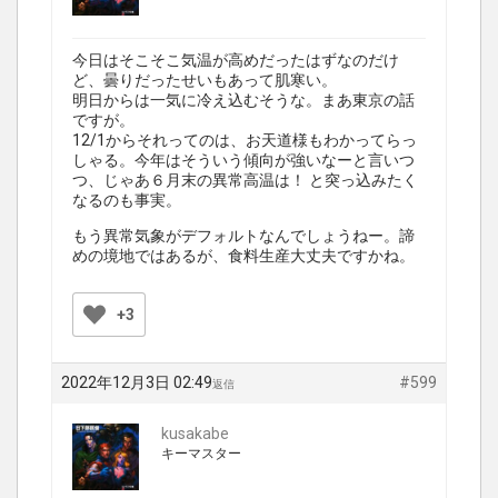
今日はそこそこ気温が高めだったはずなのだけ
ど、曇りだったせいもあって肌寒い。
明日からは一気に冷え込むそうな。まあ東京の話
ですが。
12/1からそれってのは、お天道様もわかってらっ
しゃる。今年はそういう傾向が強いなーと言いつ
つ、じゃあ６月末の異常高温は！ と突っ込みたく
なるのも事実。
もう異常気象がデフォルトなんでしょうねー。諦
めの境地ではあるが、食料生産大丈夫ですかね。
+3
2022年12月3日 02:49
#599
返信
kusakabe
キーマスター