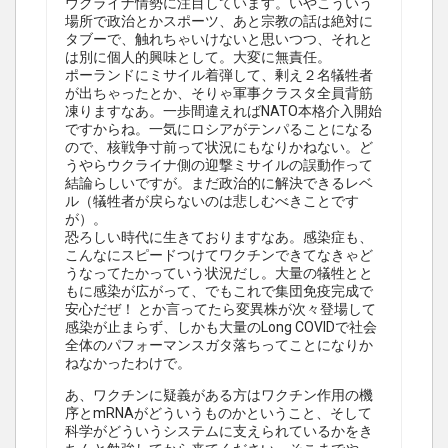
ウクライナ情勢に注目しています。いやこういう
場所で政治とかスポーツ、あと宗教の話は絶対に
タブーで、触れちゃいけないと思いつつ、それと
は別に個人的興味として。大変に無責任。
ポーランドにミサイル着弾して、剰え２名犠牲者
が出ちゃったとか、そりゃ軍事クラスタ全員背筋
凍りますなあ。一歩間違えればNATO本格介入開始
ですからね。一気にロシアがテンパることになる
ので、核戦争寸前って状況にもなりかねない。ど
うやらウクライナ側の迎撃ミサイルの誤動作って
結論らしいですが。まだ政治的に解決できるレベ
ル（犠牲者が戻らないのは悲しむべきことです
が）。
恐ろしい時代に生きておりますなあ。感染症も、
こんなにスピードつけてワクチンできてなきゃど
うなってたかっていう状況だし。大量の犠牲とと
もに感染が広がって、でもこれで集団免疫完成で
安心だぜ！ とか言ってたら変異株が次々登場して
感染が止まらず、しかも大量のLong COVIDで社会
全体のパフォーマンスガタ落ちってことになりか
ねなかったわけで。
あ、ワクチンに疑義がある方はワクチン作用の機
序とmRNAがどういうものかということ、そして
科学がどういうシステムに支えられているかをき