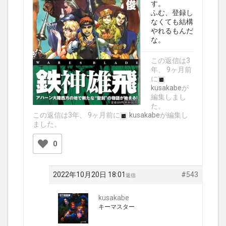
す。
ふむ、登録し
なくても結構
やれるもんだ
な。
この返信は3
年、 9ヶ月前
に
kusakabe
が
編集しまし
た。
この返信は3年、 9ヶ月前に
kusakabe
が編集し
ました。
0
2022年10月20日 18:01
#543
返信
kusakabe
キーマスター