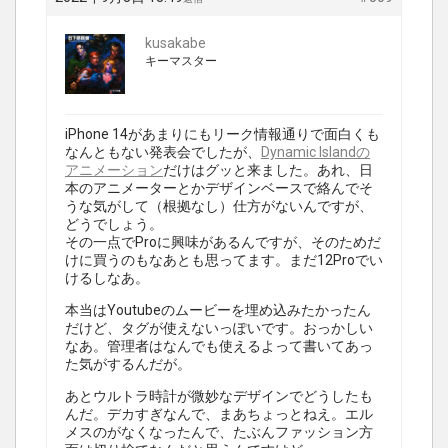
kusakabe
キーマスター
iPhone 14があまりにもリーク情報通りで面白くも
なんともない発表会でしたが、
Dynamic Islandの
アニメーション
だけはグッと来ました。あれ、日
本のアニメーターとかデザインベースで絡んでそ
うな気がして（根拠なし）仕方がないんですが、
どうでしょう。
その一点でProに興味があるんですが、そのためだ
けに買うのもなあとも思ってます。まだ12Proでい
けるしなあ。
本当はYoutubeのムービーを埋め込みたかったん
だけど、タグが使えないっぽいです。おっかしい
なあ。管理者はなんでも使えるよって書いてあっ
た気がするんだが。
あとウルトラ時計が微妙なデザインでどうしたも
んだ。デカすぎなんで、まあちょっとねえ。エル
メスのがなくなったんで、たぶんファッション方