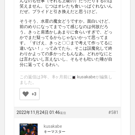
んなのも仕事（それも上級の）だったりするのは
笑えません。じつはオレたち食いっぱぐれないん
だぜ。プライドと引き換えだと思うけど。
そうそう、水星の魔女どうですか。面白いけど、
前のめりになってまでって感じなのは何故だろ
う。きっと肩透かしあまりに食らいすぎで、どっ
かでまだ疑ってるからじゃないかって思ってま
す。「すげえ、きっと〇〇まで考えて作ってるに
違いない！」ってみてたら、そこは誤魔化して終
わりかよっての多かったもんなあ。どれがなにと
は言わないし言えないし、そもそも吐いた唾が自
分に返ってくるわい。
この返信は3年、 8ヶ月前に
kusakabe
が編集し
ました。
+3
2022年11月24日 01:46
#581
返信
kusakabe
キーマスター