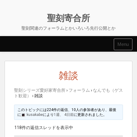
Skip
to
content
聖刻寄合所
聖刻関連のフォーラムとかいろいろ先行公開とか
Menu
雑談
聖刻シリーズ愛好家寄合所
›
フォーラム
›
なんでも（ゲス
ト歓迎）
›
雑談
このトピックには224件の返信、10人の参加者があり、最後
に
kusakabe
により
1週、 4日前
に更新されました。
118件の返信スレッドを表示中