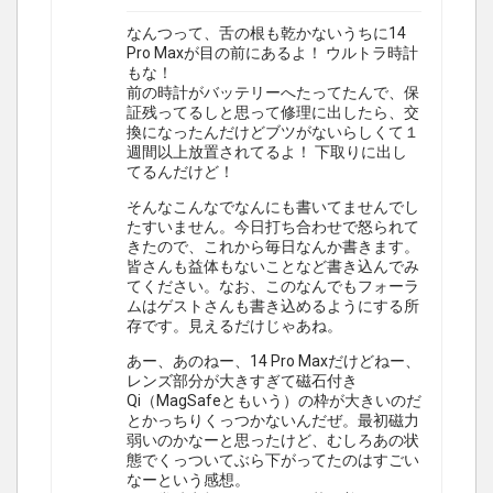
なんつって、舌の根も乾かないうちに14
Pro Maxが目の前にあるよ！ ウルトラ時計
もな！
前の時計がバッテリーへたってたんで、保
証残ってるしと思って修理に出したら、交
換になったんだけどブツがないらしくて１
週間以上放置されてるよ！ 下取りに出し
てるんだけど！
そんなこんなでなんにも書いてませんでし
たすいません。今日打ち合わせで怒られて
きたので、これから毎日なんか書きます。
皆さんも益体もないことなど書き込んでみ
てください。なお、このなんでもフォーラ
ムはゲストさんも書き込めるようにする所
存です。見えるだけじゃあね。
あー、あのねー、14 Pro Maxだけどねー、
レンズ部分が大きすぎて磁石付き
Qi（MagSafeともいう）の枠が大きいのだ
とかっちりくっつかないんだぜ。最初磁力
弱いのかなーと思ったけど、むしろあの状
態でくっついてぶら下がってたのはすごい
なーという感想。