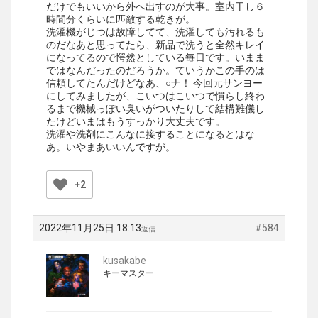
だけでもいいから外へ出すのが大事。室内干し６
時間分くらいに匹敵する乾きが。
洗濯機がじつは故障してて、洗濯しても汚れるも
のだなあと思ってたら、新品で洗うと全然キレイ
になってるので愕然としている毎日です。いまま
ではなんだったのだろうか。ていうかこの手のは
信頼してたんだけどなあ、○ナ！ 今回元サンヨー
にしてみましたが、こいつはこいつで慣らし終わ
るまで機械っぽい臭いがついたりして結構難儀し
たけどいまはもうすっかり大丈夫です。
洗濯や洗剤にこんなに接することになるとはな
あ。いやまあいいんですが。
+2
2022年11月25日 18:13
#584
返信
kusakabe
キーマスター