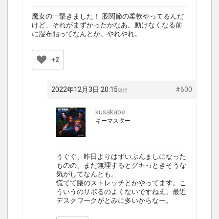
魔女の一撃きました！ 股関節の柔軟やってるんだ
けど、それがまずかったかなあ。動けなくなる前
に湿布貼ってなんとか。やれやれ。
+2
2022年12月3日 20:15
#600
返信
kusakabe
キーマスター
うぐぐ、昨日よりはずいぶんましになった
ものの、まだ無理するとグキっときそうな
気がしてなんとも。
慌てて腰のストレッチとかやってます。こ
ういうのサボるのよくないですねえ。最近
デスクワークがとみに多いからなー。