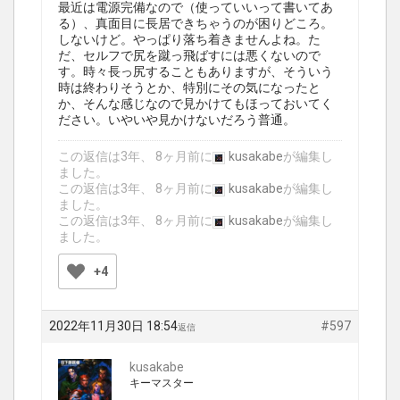
最近は電源完備なので（使っていいって書いてあ
る）、真面目に長居できちゃうのが困りどころ。
しないけど。やっぱり落ち着きませんよね。た
だ、セルフで尻を蹴っ飛ばすには悪くないので
す。時々長っ尻することもありますが、そういう
時は終わりそうとか、特別にその気になったと
か、そんな感じなので見かけてもほっておいてく
ださい。いやいや見かけないだろう普通。
この返信は3年、 8ヶ月前に
kusakabe
が編集し
ました。
この返信は3年、 8ヶ月前に
kusakabe
が編集し
ました。
この返信は3年、 8ヶ月前に
kusakabe
が編集し
ました。
+4
2022年11月30日 18:54
#597
返信
kusakabe
キーマスター