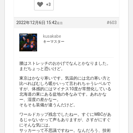
+3
2022年12月6日 15:42
#603
返信
kusakabe
キーマスター
腰はストレッチのおかげでなんとかなりました。
まだちょっと恐いけど。
東京はかなり寒いです。気温的には北の寒い方と
比べればむしろ暖かいって言われちゃうレベルで
すが、体感的にはマイナス10度が常態化している
北海道の東にある盆地の冬なみです。あれかな
ー、湿度の差かなー。
そもそも装備が違うんだけど。
ワールドカップ残念でしたねー。すぐにWBCがあ
るじゃないかって声もありますが、さすがにすぐ
にそんな気には。
サッカーって不思議ですねー。なんだろう、技術