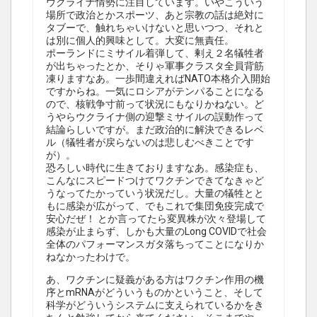
ウクライナ情勢に注目しています。いやこういう
場所で政治とかスポーツ、あと宗教の話は絶対に
タブーで、触れちゃいけないと思いつつ、それと
は別に個人的興味として。大変に無責任。
ポーランドにミサイル着弾して、剰え２名犠牲者
が出ちゃったとか、そりゃ軍事クラスタ全員背筋
凍りますなあ。一歩間違えればNATO本格介入開始
ですからね。一気にロシアがテンパることになる
ので、核戦争寸前って状況にもなりかねない。ど
うやらウクライナ側の迎撃ミサイルの誤動作って
結論らしいですが。まだ政治的に解決できるレベ
ル（犠牲者が戻らないのは悲しむべきことです
が）。
恐ろしい時代に生きておりますなあ。感染症も、
こんなにスピードつけてワクチンできてなきゃど
うなってたかっていう状況だし。大量の犠牲とと
もに感染が広がって、でもこれで集団免疫完成で
安心だぜ！ とか言ってたら変異株が次々登場して
感染が止まらず、しかも大量のLong COVIDで社会
全体のパフォーマンスガタ落ちってことになりか
ねなかったわけで。
あ、ワクチンに疑義がある方はワクチン作用の機
序とmRNAがどういうものかということ、そして
科学がどういうシステムに支えられているかをき