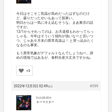
今日はそこそこ気温が高めだったはずなのだけ
ど、曇りだったせいもあって肌寒い。
明日からは一気に冷え込むそうな。まあ東京の話
ですが。
12/1からそれってのは、お天道様もわかってらっ
しゃる。今年はそういう傾向が強いなーと言いつ
つ、じゃあ６月末の異常高温は！ と突っ込みたく
なるのも事実。
もう異常気象がデフォルトなんでしょうねー。諦
めの境地ではあるが、食料生産大丈夫ですかね。
+3
2022年12月3日 02:49
#599
返信
kusakabe
キーマスター