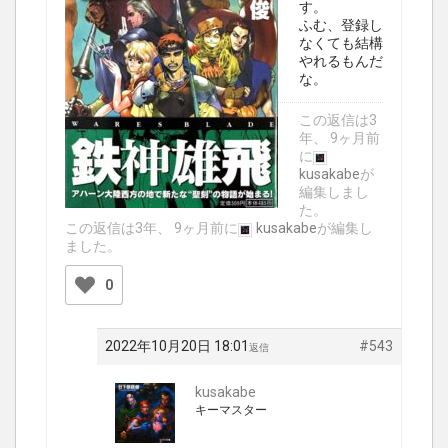
す。
ふむ、登録し
なくても結構
やれるもんだ
な。
この返信は3
年、 9ヶ月前
に
kusakabe
が
編集しまし
た。
この返信は3年、 9ヶ月前に
kusakabe
が編集し
ました。
0
2022年10月20日 18:01
#543
返信
kusakabe
キーマスター