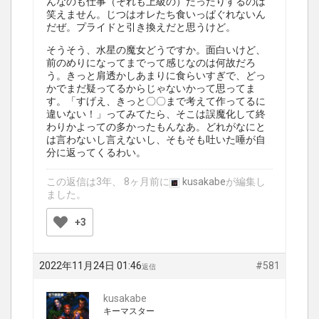
んなのも仕事（それも上級の）だったりするのは
笑えません。じつはオレたち食いっぱぐれないん
だぜ。プライドと引き換えだと思うけど。
そうそう、水星の魔女どうですか。面白いけど、
前のめりになってまでって感じなのは何故だろ
う。きっと肩透かしあまりに食らいすぎで、どっ
かでまだ疑ってるからじゃないかって思ってま
す。「すげえ、きっと〇〇まで考えて作ってるに
違いない！」ってみてたら、そこは誤魔化して終
わりかよっての多かったもんなあ。どれがなにと
は言わないし言えないし、そもそも吐いた唾が自
分に返ってくるわい。
この返信は3年、 8ヶ月前に
kusakabe
が編集し
ました。
+3
2022年11月24日 01:46
#581
返信
kusakabe
キーマスター