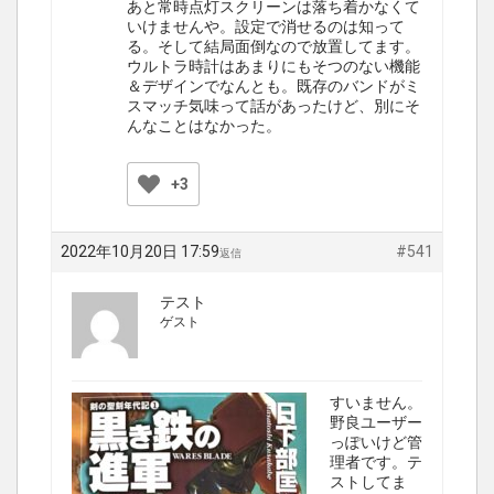
あと常時点灯スクリーンは落ち着かなくて
いけませんや。設定で消せるのは知って
る。そして結局面倒なので放置してます。
ウルトラ時計はあまりにもそつのない機能
＆デザインでなんとも。既存のバンドがミ
スマッチ気味って話があったけど、別にそ
んなことはなかった。
+3
2022年10月20日 17:59
#541
返信
テスト
ゲスト
すいません。
野良ユーザー
っぽいけど管
理者です。テ
ストしてま