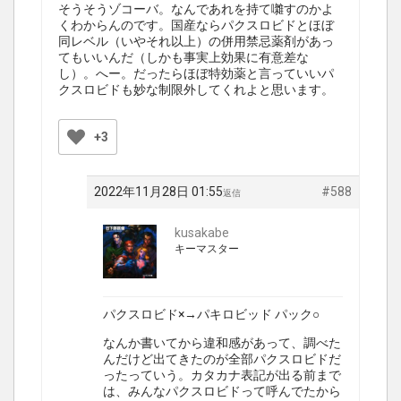
そうそうゾコーバ。なんであれを持て囃すのかよ
くわからんのです。国産ならパクスロビドとほぼ
同レベル（いやそれ以上）の併用禁忌薬剤があっ
てもいいんだ（しかも事実上効果に有意差な
し）。へー。だったらほぼ特効薬と言っていいパ
クスロビドも妙な制限外してくれよと思います。
+3
2022年11月28日 01:55
#588
返信
kusakabe
キーマスター
パクスロビド×→パキロビッド パック○
なんか書いてから違和感があって、調べた
んだけど出てきたのが全部パクスロビドだ
ったっていう。カタカナ表記が出る前まで
は、みんなパクスロビドって呼んでたから