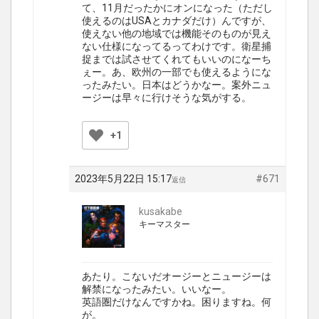
て、11月だったかにオンになった（ただし
使えるのはUSAとカナダだけ）んですが、
使えない他の地域では機能そのものが見え
ない仕様になってるってわけです。衛星捕
捉までは試させてくれてもいいのになーち
ぇー。あ、欧州の一部でも使えるようにな
ったみたい。日本はどうかなー。案外ニュ
ージーは早々に行けそうな気がする。
+1
2023年5月22日 15:17
#671
返信
kusakabe
キーマスター
あたり。こないだオージーとニュージーは
解禁になったみたい。いいなー。
英語圏だけなんですかね。困りますね。何
が。