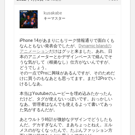
kusakabe
キーマスター
iPhone 14があまりにもリーク情報通りで面白くも
なんともない発表会でしたが、
Dynamic Islandの
アニメーション
だけはグッと来ました。あれ、日
本のアニメーターとかデザインベースで絡んでそ
うな気がして（根拠なし）仕方がないんですが、
どうでしょう。
その一点でProに興味があるんですが、そのためだ
けに買うのもなあとも思ってます。まだ12Proでい
けるしなあ。
本当はYoutubeのムービーを埋め込みたかったん
だけど、タグが使えないっぽいです。おっかしい
なあ。管理者はなんでも使えるよって書いてあっ
た気がするんだが。
あとウルトラ時計が微妙なデザインでどうしたも
んだ。デカすぎなんで、まあちょっとねえ。エル
メスのがなくなったんで、たぶんファッション方