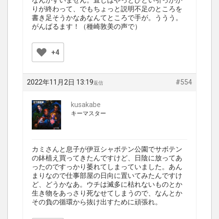
なんかすいません。直しはやっとひどい引っかか
りが終わって、でもちょっと説明不足のところを
書き足そうかなあなんてところで手が。ううう。
がんばるます！（種崎敦美の声で）
+4
2022年11月2日 13:19
#554
返信
kusakabe
キーマスター
カミさんと息子が伊豆シャボテン公園でサボテン
の鉢植え買ってきたんですけど、日陰に放ってあ
ったのですっかり萎れてしまっていました。あん
まりなので仕事部屋の日向に置いてみたんですけ
ど、どうかなあ。ウチは滅多に枯れないものとか
生き物をあっさり死なせてしまうので、なんとか
その負の循環から抜け出すために頑張れ。