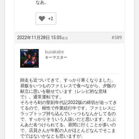
なあ。
+2
2022年11月28日 15:05
#589
返信
kusakabe
キーマスター
師走も近づいてきて、すっかり寒くなりました。
昼飯をいつものファミレスで食べながら、夕飯の
献立に思いを馳せています（レシピ的な意味
で）。通常運転です。
そろそろ剣の聖刻年代記2022版の締切が迫ってき
てるので、根性で作業続行中です。ファミレスに
ラップトップ持ち込んでいっつもなんかしてるの
で、すっかりそういう人扱いだと思います。たぶ
んあだ名つけられてる。昼間に行くことが多いの
で、店員さんが年配の人がほとんどなんでそこま
でではないかなとも思いますが。