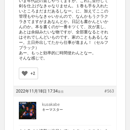
いま年代記の直しやってますが、これに並行して
剣を仕上げなきゃなりません。１巻も手を入れた
いところまだまだあるしなー。に、加えてここの
管理もやらなきゃいかんので、なんかもうクラク
ラきてますがまあなんとか。日記も書かんといか
んのか。本を書くのが一番キツくて、次が直し、
あとは余録みたいな物ですが、全部重なるとそれ
はそれでしんどいものです。家のこともあるしな
ー。土日外出してたから仕事が進まん！（セルフ
ブラック）
あー、もっと効率的に時間使わんとなー。
そんな感じで。
+2
2022年11月18日 17:34
#563
返信
kusakabe
キーマスター