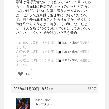
最近は電源完備なので（使っていいって書いてあ
る）、真面目に長居できちゃうのが困りどころ。
しないけど。やっぱり落ち着きませんよね。た
だ、セルフで尻を蹴っ飛ばすには悪くないので
す。時々長っ尻することもありますが、そういう
時は終わりそうとか、特別にその気になったと
か、そんな感じなので見かけてもほっておいてく
ださい。いやいや見かけないだろう普通。
この返信は3年、 8ヶ月前に
kusakabe
が編集し
ました。
この返信は3年、 8ヶ月前に
kusakabe
が編集し
ました。
この返信は3年、 8ヶ月前に
kusakabe
が編集し
ました。
+4
2022年11月30日 18:54
#597
返信
kusakabe
キーマスター