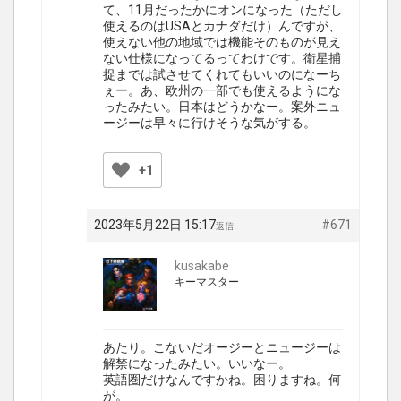
て、11月だったかにオンになった（ただし
使えるのはUSAとカナダだけ）んですが、
使えない他の地域では機能そのものが見え
ない仕様になってるってわけです。衛星捕
捉までは試させてくれてもいいのになーち
ぇー。あ、欧州の一部でも使えるようにな
ったみたい。日本はどうかなー。案外ニュ
ージーは早々に行けそうな気がする。
+1
2023年5月22日 15:17
#671
返信
kusakabe
キーマスター
あたり。こないだオージーとニュージーは
解禁になったみたい。いいなー。
英語圏だけなんですかね。困りますね。何
が。