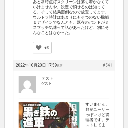
あと常時点灯スクリーンは落ち着かなくて
いけませんや。設定で消せるのは知って
る。そして結局面倒なので放置してます。
ウルトラ時計はあまりにもそつのない機能
＆デザインでなんとも。既存のバンドがミ
スマッチ気味って話があったけど、別にそ
んなことはなかった。
+3
2022年10月20日 17:59
#541
返信
テスト
ゲスト
すいません。
野良ユーザー
っぽいけど管
理者です。テ
ストしてま