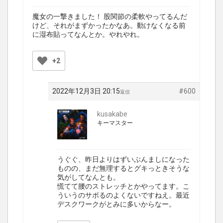
魔女の一撃きました！ 股関節の柔軟やってるんだ
けど、それがまずかったかなあ。動けなくなる前
に湿布貼ってなんとか。やれやれ。
+2
2022年12月3日 20:15
#600
返信
kusakabe
キーマスター
うぐぐ、昨日よりはずいぶんましになった
ものの、まだ無理するとグキっときそうな
気がしてなんとも。
慌てて腰のストレッチとかやってます。こ
ういうのサボるのよくないですねえ。最近
デスクワークがとみに多いからなー。