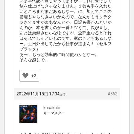
いま年代記の直しやってますが、これに並行して
剣を仕上げなきゃなりません。１巻も手を入れた
いところまだまだあるしなー。に、加えてここの
管理もやらなきゃいかんので、なんかもうクラク
ラきてますがまあなんとか。日記も書かんといか
んのか。本を書くのが一番キツくて、次が直し、
あとは余録みたいな物ですが、全部重なるとそれ
はそれでしんどいものです。家のこともあるしな
ー。土日外出してたから仕事が進まん！（セルフ
ブラック）
あー、もっと効率的に時間使わんとなー。
そんな感じで。
+2
2022年11月18日 17:34
#563
返信
kusakabe
キーマスター