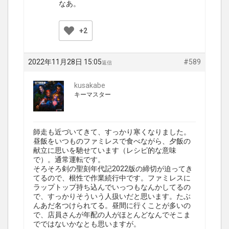
なあ。
+2
2022年11月28日 15:05
#589
返信
kusakabe
キーマスター
師走も近づいてきて、すっかり寒くなりました。
昼飯をいつものファミレスで食べながら、夕飯の
献立に思いを馳せています（レシピ的な意味
で）。通常運転です。
そろそろ剣の聖刻年代記2022版の締切が迫ってき
てるので、根性で作業続行中です。ファミレスに
ラップトップ持ち込んでいっつもなんかしてるの
で、すっかりそういう人扱いだと思います。たぶ
んあだ名つけられてる。昼間に行くことが多いの
で、店員さんが年配の人がほとんどなんでそこま
でではないかなとも思いますが。