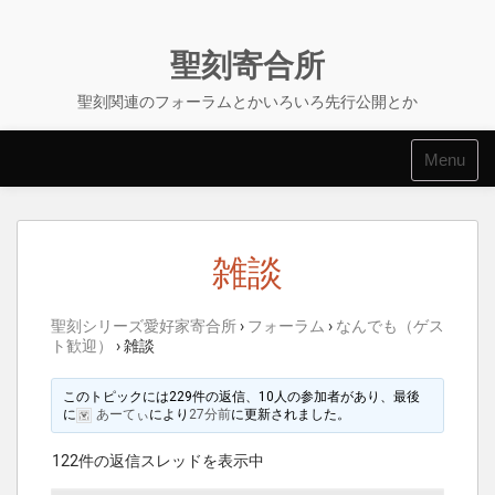
Skip
to
content
聖刻寄合所
聖刻関連のフォーラムとかいろいろ先行公開とか
Menu
雑談
聖刻シリーズ愛好家寄合所
›
フォーラム
›
なんでも（ゲス
ト歓迎）
›
雑談
このトピックには229件の返信、10人の参加者があり、最後
に
あーてぃ
により
27分前
に更新されました。
122件の返信スレッドを表示中