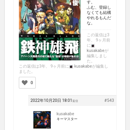
す。
ふむ、登録し
なくても結構
やれるもんだ
な。
この返信は3
年、 9ヶ月前
に
kusakabe
が
編集しまし
た。
この返信は3年、 9ヶ月前に
kusakabe
が編集し
ました。
0
2022年10月20日 18:01
#543
返信
kusakabe
キーマスター