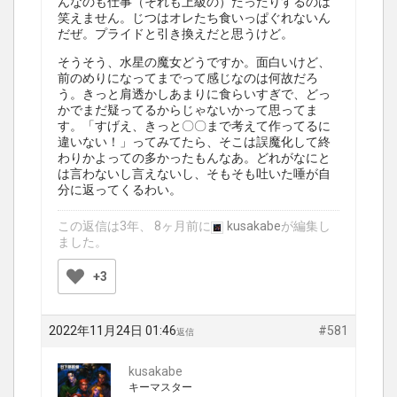
んなのも仕事（それも上級の）だったりするのは
笑えません。じつはオレたち食いっぱぐれないん
だぜ。プライドと引き換えだと思うけど。
そうそう、水星の魔女どうですか。面白いけど、
前のめりになってまでって感じなのは何故だろ
う。きっと肩透かしあまりに食らいすぎで、どっ
かでまだ疑ってるからじゃないかって思ってま
す。「すげえ、きっと〇〇まで考えて作ってるに
違いない！」ってみてたら、そこは誤魔化して終
わりかよっての多かったもんなあ。どれがなにと
は言わないし言えないし、そもそも吐いた唾が自
分に返ってくるわい。
この返信は3年、 8ヶ月前に
kusakabe
が編集し
ました。
+3
2022年11月24日 01:46
#581
返信
kusakabe
キーマスター