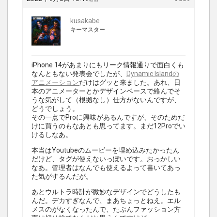
kusakabe
キーマスター
iPhone 14があまりにもリーク情報通りで面白くも
なんともない発表会でしたが、
Dynamic Islandの
アニメーション
だけはグッと来ました。あれ、日
本のアニメーターとかデザインベースで絡んでそ
うな気がして（根拠なし）仕方がないんですが、
どうでしょう。
その一点でProに興味があるんですが、そのためだ
けに買うのもなあとも思ってます。まだ12Proでい
けるしなあ。
本当はYoutubeのムービーを埋め込みたかったん
だけど、タグが使えないっぽいです。おっかしい
なあ。管理者はなんでも使えるよって書いてあっ
た気がするんだが。
あとウルトラ時計が微妙なデザインでどうしたも
んだ。デカすぎなんで、まあちょっとねえ。エル
メスのがなくなったんで、たぶんファッション方