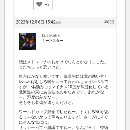
+3
2022年12月6日 15:42
#603
返信
kusakabe
キーマスター
腰はストレッチのおかげでなんとかなりました。
まだちょっと恐いけど。
東京はかなり寒いです。気温的には北の寒い方と
比べればむしろ暖かいって言われちゃうレベルで
すが、体感的にはマイナス10度が常態化している
北海道の東にある盆地の冬なみです。あれかな
ー、湿度の差かなー。
そもそも装備が違うんだけど。
ワールドカップ残念でしたねー。すぐにWBCがあ
るじゃないかって声もありますが、さすがにすぐ
にそんな気には。
サッカーって不思議ですねー。なんだろう、技術