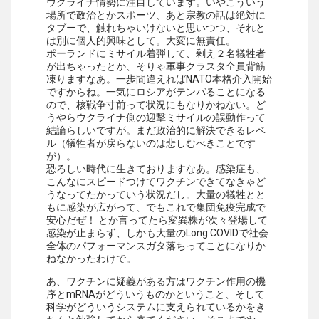
ウクライナ情勢に注目しています。いやこういう
場所で政治とかスポーツ、あと宗教の話は絶対に
タブーで、触れちゃいけないと思いつつ、それと
は別に個人的興味として。大変に無責任。
ポーランドにミサイル着弾して、剰え２名犠牲者
が出ちゃったとか、そりゃ軍事クラスタ全員背筋
凍りますなあ。一歩間違えればNATO本格介入開始
ですからね。一気にロシアがテンパることになる
ので、核戦争寸前って状況にもなりかねない。ど
うやらウクライナ側の迎撃ミサイルの誤動作って
結論らしいですが。まだ政治的に解決できるレベ
ル（犠牲者が戻らないのは悲しむべきことです
が）。
恐ろしい時代に生きておりますなあ。感染症も、
こんなにスピードつけてワクチンできてなきゃど
うなってたかっていう状況だし。大量の犠牲とと
もに感染が広がって、でもこれで集団免疫完成で
安心だぜ！ とか言ってたら変異株が次々登場して
感染が止まらず、しかも大量のLong COVIDで社会
全体のパフォーマンスガタ落ちってことになりか
ねなかったわけで。
あ、ワクチンに疑義がある方はワクチン作用の機
序とmRNAがどういうものかということ、そして
科学がどういうシステムに支えられているかをき