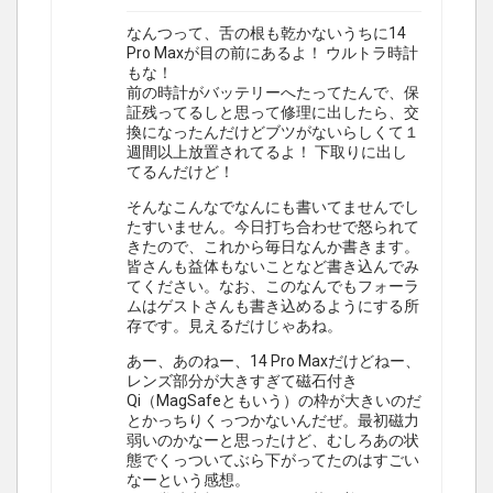
なんつって、舌の根も乾かないうちに14
Pro Maxが目の前にあるよ！ ウルトラ時計
もな！
前の時計がバッテリーへたってたんで、保
証残ってるしと思って修理に出したら、交
換になったんだけどブツがないらしくて１
週間以上放置されてるよ！ 下取りに出し
てるんだけど！
そんなこんなでなんにも書いてませんでし
たすいません。今日打ち合わせで怒られて
きたので、これから毎日なんか書きます。
皆さんも益体もないことなど書き込んでみ
てください。なお、このなんでもフォーラ
ムはゲストさんも書き込めるようにする所
存です。見えるだけじゃあね。
あー、あのねー、14 Pro Maxだけどねー、
レンズ部分が大きすぎて磁石付き
Qi（MagSafeともいう）の枠が大きいのだ
とかっちりくっつかないんだぜ。最初磁力
弱いのかなーと思ったけど、むしろあの状
態でくっついてぶら下がってたのはすごい
なーという感想。