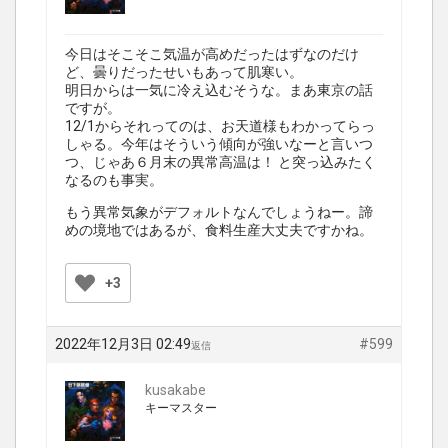
今日はそこそこ気温が高めだったはずなのだけ
ど、曇りだったせいもあって肌寒い。
明日からは一気に冷え込むそうな。まあ東京の話
ですが。
12/1からそれってのは、お天道様もわかってらっ
しゃる。今年はそういう傾向が強いなーと言いつ
つ、じゃあ６月末の異常高温は！ と突っ込みたく
なるのも事実。
もう異常気象がデフォルトなんでしょうねー。諦
めの境地ではあるが、食料生産大丈夫ですかね。
+3
2022年12月3日 02:49
#599
返信
kusakabe
キーマスター