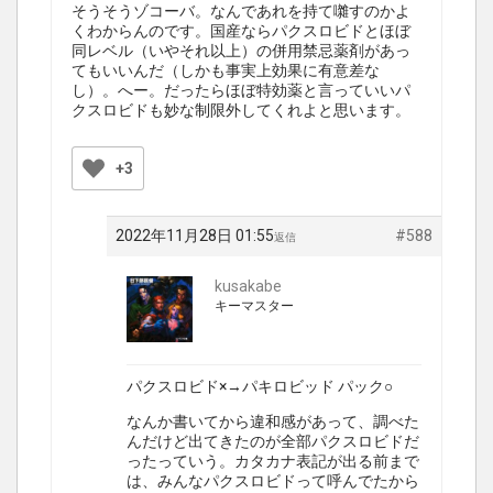
そうそうゾコーバ。なんであれを持て囃すのかよ
くわからんのです。国産ならパクスロビドとほぼ
同レベル（いやそれ以上）の併用禁忌薬剤があっ
てもいいんだ（しかも事実上効果に有意差な
し）。へー。だったらほぼ特効薬と言っていいパ
クスロビドも妙な制限外してくれよと思います。
+3
2022年11月28日 01:55
#588
返信
kusakabe
キーマスター
パクスロビド×→パキロビッド パック○
なんか書いてから違和感があって、調べた
んだけど出てきたのが全部パクスロビドだ
ったっていう。カタカナ表記が出る前まで
は、みんなパクスロビドって呼んでたから