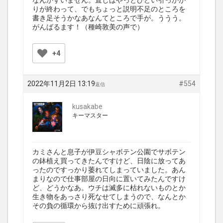
なんかすいません。直しはやっとひどい引っかか
りが終わって、でもちょっと説明不足のところを
書き足そうかなあなんてところで手が。ううう。
がんばるます！（種崎敦美の声で）
+4
2022年11月2日 13:19
#554
返信
kusakabe
キーマスター
カミさんと息子が伊豆シャボテン公園でサボテン
の鉢植え買ってきたんですけど、日陰に放ってあ
ったのですっかり萎れてしまっていました。あん
まりなので仕事部屋の日向に置いてみたんですけ
ど、どうかなあ。ウチは滅多に枯れないものとか
生き物をあっさり死なせてしまうので、なんとか
その負の循環から抜け出すために頑張れ。