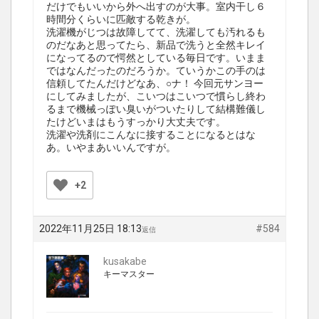
だけでもいいから外へ出すのが大事。室内干し６
時間分くらいに匹敵する乾きが。
洗濯機がじつは故障してて、洗濯しても汚れるも
のだなあと思ってたら、新品で洗うと全然キレイ
になってるので愕然としている毎日です。いまま
ではなんだったのだろうか。ていうかこの手のは
信頼してたんだけどなあ、○ナ！ 今回元サンヨー
にしてみましたが、こいつはこいつで慣らし終わ
るまで機械っぽい臭いがついたりして結構難儀し
たけどいまはもうすっかり大丈夫です。
洗濯や洗剤にこんなに接することになるとはな
あ。いやまあいいんですが。
+2
2022年11月25日 18:13
#584
返信
kusakabe
キーマスター