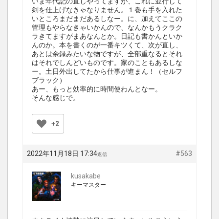
いま年代記の直しやってますが、これに並行して
剣を仕上げなきゃなりません。１巻も手を入れた
いところまだまだあるしなー。に、加えてここの
管理もやらなきゃいかんので、なんかもうクラク
ラきてますがまあなんとか。日記も書かんといか
んのか。本を書くのが一番キツくて、次が直し、
あとは余録みたいな物ですが、全部重なるとそれ
はそれでしんどいものです。家のこともあるしな
ー。土日外出してたから仕事が進まん！（セルフ
ブラック）
あー、もっと効率的に時間使わんとなー。
そんな感じで。
+2
2022年11月18日 17:34
#563
返信
kusakabe
キーマスター