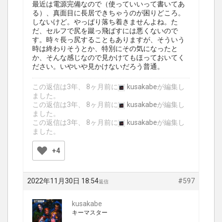
最近は電源完備なので（使っていいって書いてあ
る）、真面目に長居できちゃうのが困りどころ。
しないけど。やっぱり落ち着きませんよね。た
だ、セルフで尻を蹴っ飛ばすには悪くないので
す。時々長っ尻することもありますが、そういう
時は終わりそうとか、特別にその気になったと
か、そんな感じなので見かけてもほっておいてく
ださい。いやいや見かけないだろう普通。
この返信は3年、 8ヶ月前に
kusakabe
が編集し
ました。
この返信は3年、 8ヶ月前に
kusakabe
が編集し
ました。
この返信は3年、 8ヶ月前に
kusakabe
が編集し
ました。
+4
2022年11月30日 18:54
#597
返信
kusakabe
キーマスター