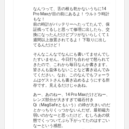
なんつって、舌の根も乾かないうちに14
Pro Maxが目の前にあるよ！ ウルトラ時計
もな！
前の時計がバッテリーへたってたんで、保
証残ってるしと思って修理に出したら、交
換になったんだけどブツがないらしくて１
週間以上放置されてるよ！ 下取りに出し
てるんだけど！
そんなこんなでなんにも書いてませんでし
たすいません。今日打ち合わせで怒られて
きたので、これから毎日なんか書きます。
皆さんも益体もないことなど書き込んでみ
てください。なお、このなんでもフォーラ
ムはゲストさんも書き込めるようにする所
存です。見えるだけじゃあね。
あー、あのねー、14 Pro Maxだけどねー、
レンズ部分が大きすぎて磁石付き
Qi（MagSafeともいう）の枠が大きいのだ
とかっちりくっつかないんだぜ。最初磁力
弱いのかなーと思ったけど、むしろあの状
態でくっついてぶら下がってたのはすごい
なーという感想。