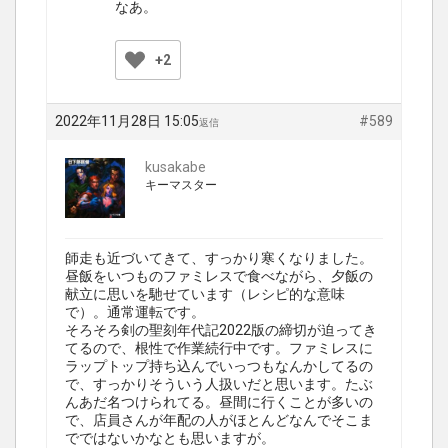
なあ。
+2
2022年11月28日 15:05
#589
返信
kusakabe
キーマスター
師走も近づいてきて、すっかり寒くなりました。
昼飯をいつものファミレスで食べながら、夕飯の
献立に思いを馳せています（レシピ的な意味
で）。通常運転です。
そろそろ剣の聖刻年代記2022版の締切が迫ってき
てるので、根性で作業続行中です。ファミレスに
ラップトップ持ち込んでいっつもなんかしてるの
で、すっかりそういう人扱いだと思います。たぶ
んあだ名つけられてる。昼間に行くことが多いの
で、店員さんが年配の人がほとんどなんでそこま
でではないかなとも思いますが。