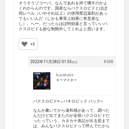
そうそうゾコーバ。なんであれを持て囃すのかよ
くわからんのです。国産ならパクスロビドとほぼ
同レベル（いやそれ以上）の併用禁忌薬剤があっ
てもいいんだ（しかも事実上効果に有意差な
し）。へー。だったらほぼ特効薬と言っていいパ
クスロビドも妙な制限外してくれよと思います。
+3
2022年11月28日 01:55
#588
返信
kusakabe
キーマスター
パクスロビド×→パキロビッド パック○
なんか書いてから違和感があって、調べた
んだけど出てきたのが全部パクスロビドだ
ったっていう。カタカナ表記が出る前まで
は、みんなパクスロビドって呼んでたから