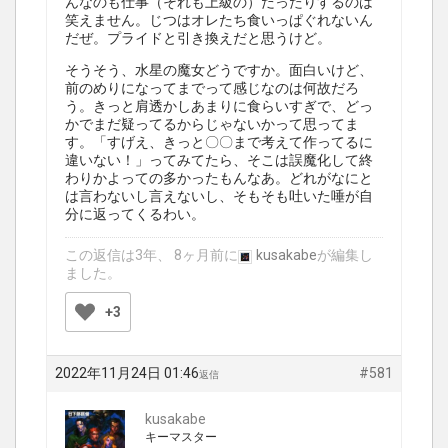
んなのも仕事（それも上級の）だったりするのは
笑えません。じつはオレたち食いっぱぐれないん
だぜ。プライドと引き換えだと思うけど。
そうそう、水星の魔女どうですか。面白いけど、
前のめりになってまでって感じなのは何故だろ
う。きっと肩透かしあまりに食らいすぎで、どっ
かでまだ疑ってるからじゃないかって思ってま
す。「すげえ、きっと〇〇まで考えて作ってるに
違いない！」ってみてたら、そこは誤魔化して終
わりかよっての多かったもんなあ。どれがなにと
は言わないし言えないし、そもそも吐いた唾が自
分に返ってくるわい。
この返信は3年、 8ヶ月前に
kusakabe
が編集し
ました。
+3
2022年11月24日 01:46
#581
返信
kusakabe
キーマスター