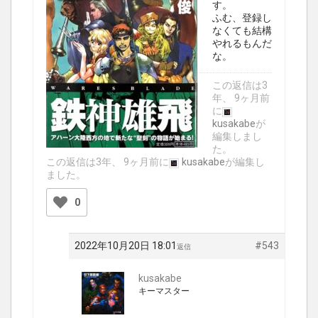
す。
ふむ、登録し
なくても結構
やれるもんだ
な。
この返信は3
年、 9ヶ月前
に
kusakabe
が
編集しまし
た。
この返信は3年、 9ヶ月前に
kusakabe
が編集し
ました。
0
2022年10月20日 18:01
#543
返信
kusakabe
キーマスター