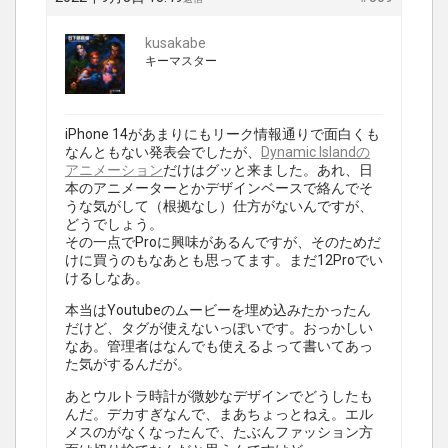
kusakabe
キーマスター
iPhone 14があまりにもリーク情報通りで面白くも
なんともない発表会でしたが、
Dynamic Islandの
アニメーション
だけはグッと来ました。あれ、日
本のアニメーターとかデザインベースで絡んでそ
うな気がして（根拠なし）仕方がないんですが、
どうでしょう。
その一点でProに興味があるんですが、そのためだ
けに買うのもなあとも思ってます。まだ12Proでい
けるしなあ。
本当はYoutubeのムービーを埋め込みたかったん
だけど、タグが使えないっぽいです。おっかしい
なあ。管理者はなんでも使えるよって書いてあっ
た気がするんだが。
あとウルトラ時計が微妙なデザインでどうしたも
んだ。デカすぎなんで、まあちょっとねえ。エル
メスのがなくなったんで、たぶんファッション方