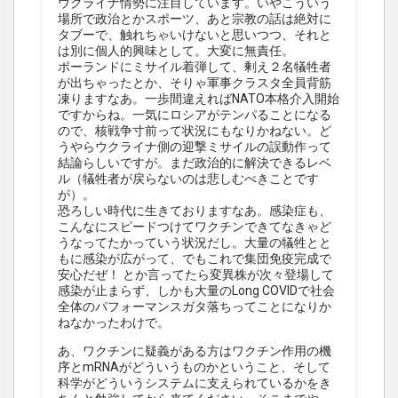
ウクライナ情勢に注目しています。いやこういう
場所で政治とかスポーツ、あと宗教の話は絶対に
タブーで、触れちゃいけないと思いつつ、それと
は別に個人的興味として。大変に無責任。
ポーランドにミサイル着弾して、剰え２名犠牲者
が出ちゃったとか、そりゃ軍事クラスタ全員背筋
凍りますなあ。一歩間違えればNATO本格介入開始
ですからね。一気にロシアがテンパることになる
ので、核戦争寸前って状況にもなりかねない。ど
うやらウクライナ側の迎撃ミサイルの誤動作って
結論らしいですが。まだ政治的に解決できるレベ
ル（犠牲者が戻らないのは悲しむべきことです
が）。
恐ろしい時代に生きておりますなあ。感染症も、
こんなにスピードつけてワクチンできてなきゃど
うなってたかっていう状況だし。大量の犠牲とと
もに感染が広がって、でもこれで集団免疫完成で
安心だぜ！ とか言ってたら変異株が次々登場して
感染が止まらず、しかも大量のLong COVIDで社会
全体のパフォーマンスガタ落ちってことになりか
ねなかったわけで。
あ、ワクチンに疑義がある方はワクチン作用の機
序とmRNAがどういうものかということ、そして
科学がどういうシステムに支えられているかをき