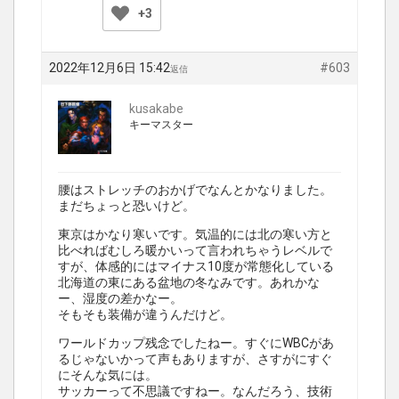
+3
2022年12月6日 15:42
#603
返信
kusakabe
キーマスター
腰はストレッチのおかげでなんとかなりました。
まだちょっと恐いけど。
東京はかなり寒いです。気温的には北の寒い方と
比べればむしろ暖かいって言われちゃうレベルで
すが、体感的にはマイナス10度が常態化している
北海道の東にある盆地の冬なみです。あれかな
ー、湿度の差かなー。
そもそも装備が違うんだけど。
ワールドカップ残念でしたねー。すぐにWBCがあ
るじゃないかって声もありますが、さすがにすぐ
にそんな気には。
サッカーって不思議ですねー。なんだろう、技術