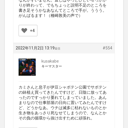
なんかすいません。直しはやっとひどい引っかか
りが終わって、でもちょっと説明不足のところを
書き足そうかなあなんてところで手が。ううう。
がんばるます！（種崎敦美の声で）
+4
2022年11月2日 13:19
#554
返信
kusakabe
キーマスター
カミさんと息子が伊豆シャボテン公園でサボテン
の鉢植え買ってきたんですけど、日陰に放ってあ
ったのですっかり萎れてしまっていました。あん
まりなので仕事部屋の日向に置いてみたんですけ
ど、どうかなあ。ウチは滅多に枯れないものとか
生き物をあっさり死なせてしまうので、なんとか
その負の循環から抜け出すために頑張れ。