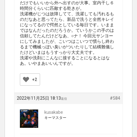
だけでもいいから外へ出すのが大事。室内干し６
時間分くらいに匹敵する乾きが。
洗濯機がじつは故障してて、洗濯しても汚れるも
のだなあと思ってたら、新品で洗うと全然キレイ
になってるので愕然としている毎日です。いまま
ではなんだったのだろうか。ていうかこの手のは
信頼してたんだけどなあ、○ナ！ 今回元サンヨー
にしてみましたが、こいつはこいつで慣らし終わ
るまで機械っぽい臭いがついたりして結構難儀し
たけどいまはもうすっかり大丈夫です。
洗濯や洗剤にこんなに接することになるとはな
あ。いやまあいいんですが。
+2
2022年11月25日 18:13
#584
返信
kusakabe
キーマスター