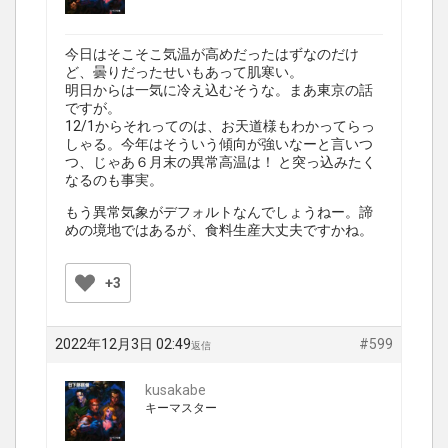
今日はそこそこ気温が高めだったはずなのだけ
ど、曇りだったせいもあって肌寒い。
明日からは一気に冷え込むそうな。まあ東京の話
ですが。
12/1からそれってのは、お天道様もわかってらっ
しゃる。今年はそういう傾向が強いなーと言いつ
つ、じゃあ６月末の異常高温は！ と突っ込みたく
なるのも事実。
もう異常気象がデフォルトなんでしょうねー。諦
めの境地ではあるが、食料生産大丈夫ですかね。
+3
2022年12月3日 02:49
#599
返信
kusakabe
キーマスター