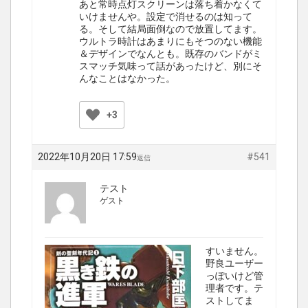
あと常時点灯スクリーンは落ち着かなくて
いけませんや。設定で消せるのは知って
る。そして結局面倒なので放置してます。
ウルトラ時計はあまりにもそつのない機能
＆デザインでなんとも。既存のバンドがミ
スマッチ気味って話があったけど、別にそ
んなことはなかった。
+3
2022年10月20日 17:59
#541
返信
テスト
ゲスト
すいません。
野良ユーザー
っぽいけど管
理者です。テ
ストしてま