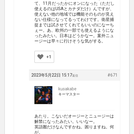
て、11月だったかにオンになった（ただし
使えるのはUSAとカナダだけ）んですが、
使えない他の地域では機能そのものが見え
ない仕様になってるってわけです。衛星捕
捉までは試させてくれてもいいのになーち
ぇー。あ、欧州の一部でも使えるようにな
ったみたい。日本はどうかなー。案外ニュ
ージーは早々に行けそうな気がする。
+1
2023年5月22日 15:17
#671
返信
kusakabe
キーマスター
あたり。こないだオージーとニュージーは
解禁になったみたい。いいなー。
英語圏だけなんですかね。困りますね。何
が。