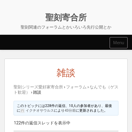
Skip
to
content
聖刻寄合所
聖刻関連のフォーラムとかいろいろ先行公開とか
Menu
雑談
聖刻シリーズ愛好家寄合所
›
フォーラム
›
なんでも（ゲス
ト歓迎）
›
雑談
このトピックには228件の返信、10人の参加者があり、最後
に
イクチオサウルス
により
43分前
に更新されました。
122件の返信スレッドを表示中