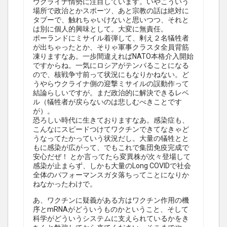
ウクライナ情勢に注目しています。いやこういう
場所で政治とかスポーツ、あと宗教の話は絶対に
タブーで、触れちゃいけないと思いつつ、それと
は別に個人的興味として。大変に無責任。
ポーランドにミサイル着弾して、剰え２名犠牲者
が出ちゃったとか、そりゃ軍事クラスタ全員背筋
凍りますなあ。一歩間違えればNATO本格介入開始
ですからね。一気にロシアがテンパることになる
ので、核戦争寸前って状況にもなりかねない。ど
うやらウクライナ側の迎撃ミサイルの誤動作って
結論らしいですが。まだ政治的に解決できるレベ
ル（犠牲者が戻らないのは悲しむべきことです
が）。
恐ろしい時代に生きておりますなあ。感染症も、
こんなにスピードつけてワクチンできてなきゃど
うなってたかっていう状況だし。大量の犠牲とと
もに感染が広がって、でもこれで集団免疫完成で
安心だぜ！ とか言ってたら変異株が次々登場して
感染が止まらず、しかも大量のLong COVIDで社会
全体のパフォーマンスガタ落ちってことになりか
ねなかったわけで。
あ、ワクチンに疑義がある方はワクチン作用の機
序とmRNAがどういうものかということ、そして
科学がどういうシステムに支えられているかをき