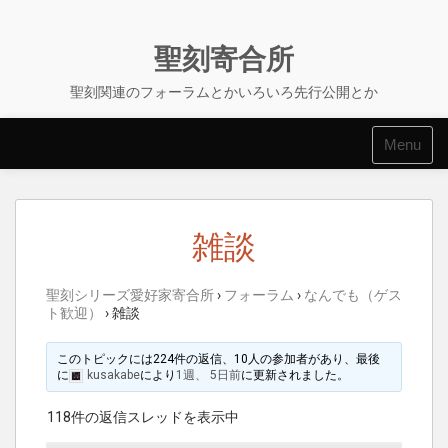
Skip
to
content
聖刻寄合所
聖刻関連のフォーラムとかいろいろ先行公開とか
Menu
雑談
聖刻シリーズ愛好家寄合所
›
フォーラム
›
なんでも（ゲス
ト歓迎）
›
雑談
このトピックには224件の返信、10人の参加者があり、最後
に
kusakabe
により
1週、 5日前
に更新されました。
118件の返信スレッドを表示中