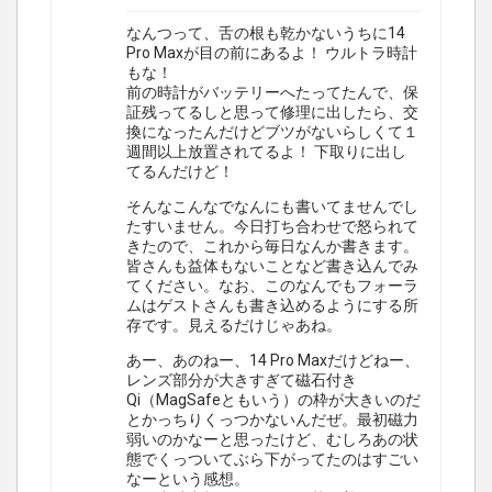
なんつって、舌の根も乾かないうちに14
Pro Maxが目の前にあるよ！ ウルトラ時計
もな！
前の時計がバッテリーへたってたんで、保
証残ってるしと思って修理に出したら、交
換になったんだけどブツがないらしくて１
週間以上放置されてるよ！ 下取りに出し
てるんだけど！
そんなこんなでなんにも書いてませんでし
たすいません。今日打ち合わせで怒られて
きたので、これから毎日なんか書きます。
皆さんも益体もないことなど書き込んでみ
てください。なお、このなんでもフォーラ
ムはゲストさんも書き込めるようにする所
存です。見えるだけじゃあね。
あー、あのねー、14 Pro Maxだけどねー、
レンズ部分が大きすぎて磁石付き
Qi（MagSafeともいう）の枠が大きいのだ
とかっちりくっつかないんだぜ。最初磁力
弱いのかなーと思ったけど、むしろあの状
態でくっついてぶら下がってたのはすごい
なーという感想。