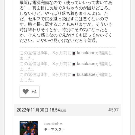
最近は電源完備なので（使っていいって書いてあ
る）、真面目に長居できちゃうのが困りどころ。
しないけど。やっぱり落ち着きませんよね。た
だ、セルフで尻を蹴っ飛ばすには悪くないので
す。時々長っ尻することもありますが、そういう
時は終わりそうとか、特別にその気になったと
か、そんな感じなので見かけてもほっておいてく
ださい。いやいや見かけないだろう普通。
この返信は3年、 8ヶ月前に
kusakabe
が編集し
ました。
この返信は3年、 8ヶ月前に
kusakabe
が編集し
ました。
この返信は3年、 8ヶ月前に
kusakabe
が編集し
ました。
+4
2022年11月30日 18:54
#597
返信
kusakabe
キーマスター