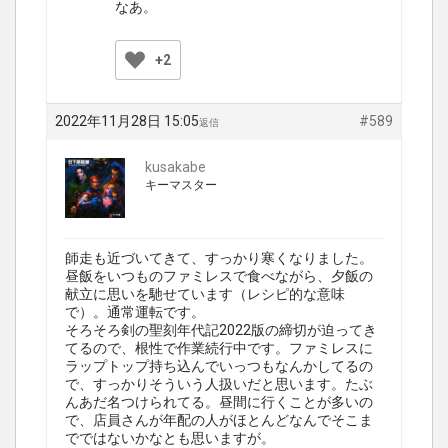
なあ。
+2
2022年11月28日 15:05
#589
返信
kusakabe
キーマスター
師走も近づいてきて、すっかり寒くなりました。
昼飯をいつものファミレスで食べながら、夕飯の
献立に思いを馳せています（レシピ的な意味
で）。通常運転です。
そろそろ剣の聖刻年代記2022版の締切が迫ってき
てるので、根性で作業続行中です。ファミレスに
ラップトップ持ち込んでいっつもなんかしてるの
で、すっかりそういう人扱いだと思います。たぶ
んあだ名つけられてる。昼間に行くことが多いの
で、店員さんが年配の人がほとんどなんでそこま
でではないかなとも思いますが。