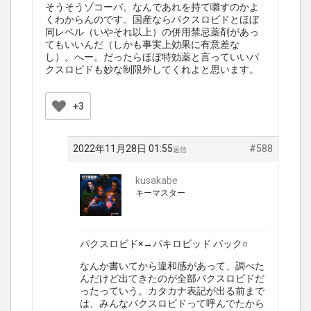
そうそうゾコーバ。なんであれを持て囃すのかよ
くわからんのです。国産ならパクスロビドとほぼ
同レベル（いやそれ以上）の併用禁忌薬剤があっ
てもいいんだ（しかも事実上効果に有意差な
し）。へー。だったらほぼ特効薬と言っていいパ
クスロビドも妙な制限外してくれよと思います。
+3
2022年11月28日 01:55
#588
返信
kusakabe
キーマスター
パクスロビド×→パキロビッド パック○
なんか書いてから違和感があって、調べた
んだけど出てきたのが全部パクスロビドだ
ったっていう。カタカナ表記が出る前まで
は、みんなパクスロビドって呼んでたから