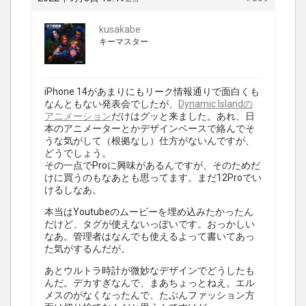
kusakabe
キーマスター
iPhone 14があまりにもリーク情報通りで面白くも
なんともない発表会でしたが、
Dynamic Islandの
アニメーション
だけはグッと来ました。あれ、日
本のアニメーターとかデザインベースで絡んでそ
うな気がして（根拠なし）仕方がないんですが、
どうでしょう。
その一点でProに興味があるんですが、そのためだ
けに買うのもなあとも思ってます。まだ12Proでい
けるしなあ。
本当はYoutubeのムービーを埋め込みたかったん
だけど、タグが使えないっぽいです。おっかしい
なあ。管理者はなんでも使えるよって書いてあっ
た気がするんだが。
あとウルトラ時計が微妙なデザインでどうしたも
んだ。デカすぎなんで、まあちょっとねえ。エル
メスのがなくなったんで、たぶんファッション方