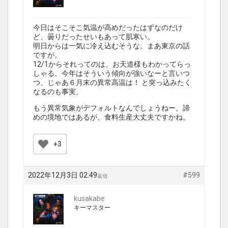
今日はそこそこ気温が高めだったはずなのだけ
ど、曇りだったせいもあって肌寒い。
明日からは一気に冷え込むそうな。まあ東京の話
ですが。
12/1からそれってのは、お天道様もわかってらっ
しゃる。今年はそういう傾向が強いなーと言いつ
つ、じゃあ６月末の異常高温は！ と突っ込みたく
なるのも事実。
もう異常気象がデフォルトなんでしょうねー。諦
めの境地ではあるが、食料生産大丈夫ですかね。
+3
2022年12月3日 02:49
#599
返信
kusakabe
キーマスター