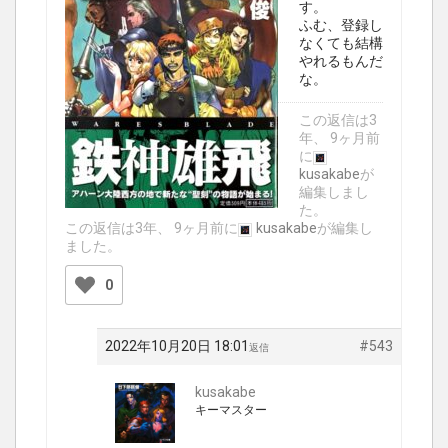
す。
ふむ、登録し
なくても結構
やれるもんだ
な。
この返信は3
年、 9ヶ月前
に
kusakabe
が
編集しまし
た。
この返信は3年、 9ヶ月前に
kusakabe
が編集し
ました。
0
2022年10月20日 18:01
#543
返信
kusakabe
キーマスター