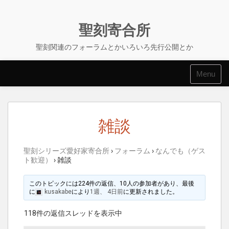
Skip
to
content
聖刻寄合所
聖刻関連のフォーラムとかいろいろ先行公開とか
Menu
雑談
聖刻シリーズ愛好家寄合所
›
フォーラム
›
なんでも（ゲス
ト歓迎）
›
雑談
このトピックには224件の返信、10人の参加者があり、最後
に
kusakabe
により
1週、 4日前
に更新されました。
118件の返信スレッドを表示中