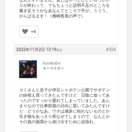
なんかすいません。直しはやっとひどい引っかか
りが終わって、でもちょっと説明不足のところを
書き足そうかなあなんてところで手が。ううう。
がんばるます！（種崎敦美の声で）
+4
2022年11月2日 13:19
#554
返信
kusakabe
キーマスター
カミさんと息子が伊豆シャボテン公園でサボテン
の鉢植え買ってきたんですけど、日陰に放ってあ
ったのですっかり萎れてしまっていました。あん
まりなので仕事部屋の日向に置いてみたんですけ
ど、どうかなあ。ウチは滅多に枯れないものとか
生き物をあっさり死なせてしまうので、なんとか
その負の循環から抜け出すために頑張れ。