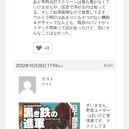
あと常時点灯スクリーンは落ち着かなくて
いけませんや。設定で消せるのは知って
る。そして結局面倒なので放置してます。
ウルトラ時計はあまりにもそつのない機能
＆デザインでなんとも。既存のバンドがミ
スマッチ気味って話があったけど、別にそ
んなことはなかった。
+3
2022年10月20日 17:59
#541
返信
テスト
ゲスト
すいません。
野良ユーザー
っぽいけど管
理者です。テ
ストしてま