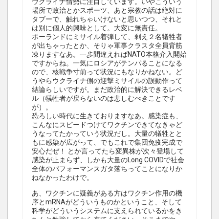
ウクライナ情勢に注目しています。いやこういう
場所で政治とかスポーツ、あと宗教の話は絶対に
タブーで、触れちゃいけないと思いつつ、それと
は別に個人的興味として。大変に無責任。
ポーランドにミサイル着弾して、剰え２名犠牲者
が出ちゃったとか、そりゃ軍事クラスタ全員背筋
凍りますなあ。一歩間違えればNATO本格介入開始
ですからね。一気にロシアがテンパることになる
ので、核戦争寸前って状況にもなりかねない。ど
うやらウクライナ側の迎撃ミサイルの誤動作って
結論らしいですが。まだ政治的に解決できるレベ
ル（犠牲者が戻らないのは悲しむべきことです
が）。
恐ろしい時代に生きておりますなあ。感染症も、
こんなにスピードつけてワクチンできてなきゃど
うなってたかっていう状況だし。大量の犠牲とと
もに感染が広がって、でもこれで集団免疫完成で
安心だぜ！ とか言ってたら変異株が次々登場して
感染が止まらず、しかも大量のLong COVIDで社会
全体のパフォーマンスガタ落ちってことになりか
ねなかったわけで。
あ、ワクチンに疑義がある方はワクチン作用の機
序とmRNAがどういうものかということ、そして
科学がどういうシステムに支えられているかをき