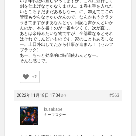
いま年代記の直しやってますが、これに並行して
剣を仕上げなきゃなりません。１巻も手を入れた
いところまだまだあるしなー。に、加えてここの
管理もやらなきゃいかんので、なんかもうクラク
ラきてますがまあなんとか。日記も書かんといか
んのか。本を書くのが一番キツくて、次が直し、
あとは余録みたいな物ですが、全部重なるとそれ
はそれでしんどいものです。家のこともあるしな
ー。土日外出してたから仕事が進まん！（セルフ
ブラック）
あー、もっと効率的に時間使わんとなー。
そんな感じで。
+2
2022年11月18日 17:34
#563
返信
kusakabe
キーマスター