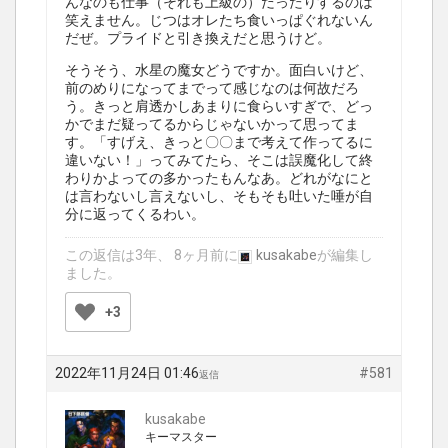
んなのも仕事（それも上級の）だったりするのは
笑えません。じつはオレたち食いっぱぐれないん
だぜ。プライドと引き換えだと思うけど。
そうそう、水星の魔女どうですか。面白いけど、
前のめりになってまでって感じなのは何故だろ
う。きっと肩透かしあまりに食らいすぎで、どっ
かでまだ疑ってるからじゃないかって思ってま
す。「すげえ、きっと〇〇まで考えて作ってるに
違いない！」ってみてたら、そこは誤魔化して終
わりかよっての多かったもんなあ。どれがなにと
は言わないし言えないし、そもそも吐いた唾が自
分に返ってくるわい。
この返信は3年、 8ヶ月前に
kusakabe
が編集し
ました。
+3
2022年11月24日 01:46
#581
返信
kusakabe
キーマスター