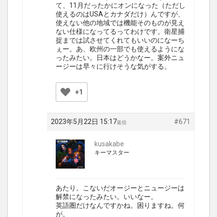
て、11月だったかにオンになった（ただし
使えるのはUSAとカナダだけ）んですが、
使えない他の地域では機能そのものが見え
ない仕様になってるってわけです。衛星捕
捉までは試させてくれてもいいのになーち
ぇー。あ、欧州の一部でも使えるようにな
ったみたい。日本はどうかなー。案外ニュ
ージーは早々に行けそうな気がする。
+1
2023年5月22日 15:17
#671
返信
kusakabe
キーマスター
あたり。こないだオージーとニュージーは
解禁になったみたい。いいなー。
英語圏だけなんですかね。困りますね。何
が。