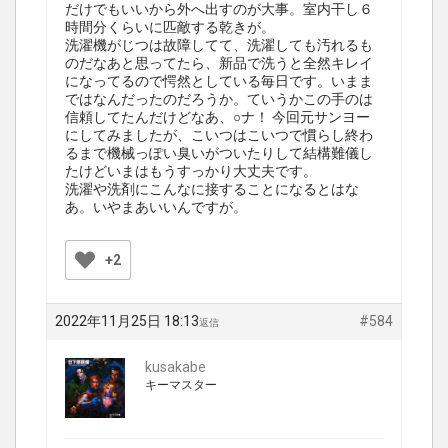
だけでもいいから外へ出すのが大事。室内干し６
時間分くらいに匹敵する乾きが。
洗濯機がじつは故障してて、洗濯しても汚れるも
のだなあと思ってたら、新品で洗うと全然キレイ
になってるので愕然としている毎日です。いまま
ではなんだったのだろうか。ていうかこの手のは
信頼してたんだけどなあ、○ナ！ 今回元サンヨー
にしてみましたが、こいつはこいつで慣らし終わ
るまで機械っぽい臭いがついたりして結構難儀し
たけどいまはもうすっかり大丈夫です。
洗濯や洗剤にこんなに接することになるとはな
あ。いやまあいいんですが。
+2
2022年11月25日 18:13
#584
返信
kusakabe
キーマスター