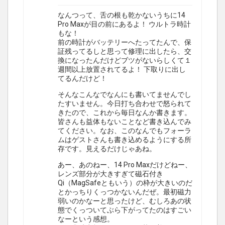
なんつって、舌の根も乾かないうちに14
Pro Maxが目の前にあるよ！ ウルトラ時計
もな！
前の時計がバッテリーへたってたんで、保
証残ってるしと思って修理に出したら、交
換になったんだけどブツがないらしくて１
週間以上放置されてるよ！ 下取りに出し
てるんだけど！
そんなこんなでなんにも書いてませんでし
たすいません。今日打ち合わせで怒られて
きたので、これから毎日なんか書きます。
皆さんも益体もないことなど書き込んでみ
てください。なお、このなんでもフォーラ
ムはゲストさんも書き込めるようにする所
存です。見えるだけじゃあね。
あー、あのねー、14 Pro Maxだけどねー、
レンズ部分が大きすぎて磁石付き
Qi（MagSafeともいう）の枠が大きいのだ
とかっちりくっつかないんだぜ。最初磁力
弱いのかなーと思ったけど、むしろあの状
態でくっついてぶら下がってたのはすごい
なーという感想。