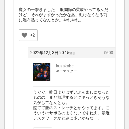
魔女の一撃きました！ 股関節の柔軟やってるんだ
けど、それがまずかったかなあ。動けなくなる前
に湿布貼ってなんとか。やれやれ。
+2
2022年12月3日 20:15
#600
返信
kusakabe
キーマスター
うぐぐ、昨日よりはずいぶんましになった
ものの、まだ無理するとグキっときそうな
気がしてなんとも。
慌てて腰のストレッチとかやってます。こ
ういうのサボるのよくないですねえ。最近
デスクワークがとみに多いからなー。