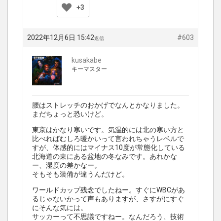
+3
2022年12月6日 15:42
#603
返信
kusakabe
キーマスター
腰はストレッチのおかげでなんとかなりました。
まだちょっと恐いけど。
東京はかなり寒いです。気温的には北の寒い方と
比べればむしろ暖かいって言われちゃうレベルで
すが、体感的にはマイナス10度が常態化している
北海道の東にある盆地の冬なみです。あれかな
ー、湿度の差かなー。
そもそも装備が違うんだけど。
ワールドカップ残念でしたねー。すぐにWBCがあ
るじゃないかって声もありますが、さすがにすぐ
にそんな気には。
サッカーって不思議ですねー。なんだろう、技術