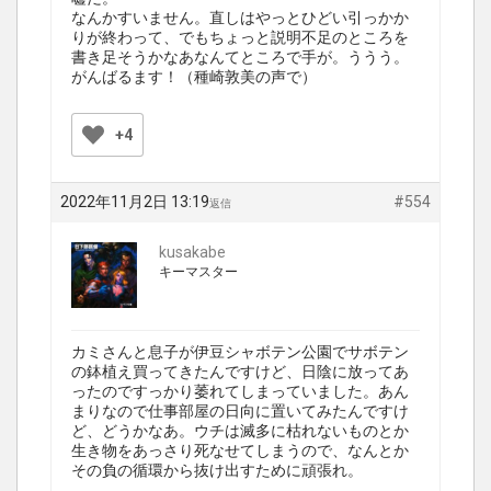
なんかすいません。直しはやっとひどい引っかか
りが終わって、でもちょっと説明不足のところを
書き足そうかなあなんてところで手が。ううう。
がんばるます！（種崎敦美の声で）
+4
2022年11月2日 13:19
#554
返信
kusakabe
キーマスター
カミさんと息子が伊豆シャボテン公園でサボテン
の鉢植え買ってきたんですけど、日陰に放ってあ
ったのですっかり萎れてしまっていました。あん
まりなので仕事部屋の日向に置いてみたんですけ
ど、どうかなあ。ウチは滅多に枯れないものとか
生き物をあっさり死なせてしまうので、なんとか
その負の循環から抜け出すために頑張れ。