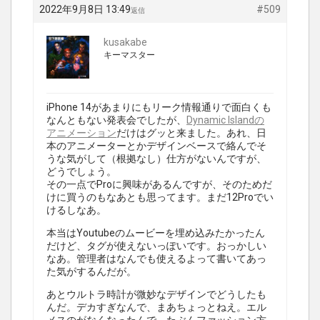
2022年9月8日 13:49
#509
返信
kusakabe
キーマスター
iPhone 14があまりにもリーク情報通りで面白くも
なんともない発表会でしたが、
Dynamic Islandの
アニメーション
だけはグッと来ました。あれ、日
本のアニメーターとかデザインベースで絡んでそ
うな気がして（根拠なし）仕方がないんですが、
どうでしょう。
その一点でProに興味があるんですが、そのためだ
けに買うのもなあとも思ってます。まだ12Proでい
けるしなあ。
本当はYoutubeのムービーを埋め込みたかったん
だけど、タグが使えないっぽいです。おっかしい
なあ。管理者はなんでも使えるよって書いてあっ
た気がするんだが。
あとウルトラ時計が微妙なデザインでどうしたも
んだ。デカすぎなんで、まあちょっとねえ。エル