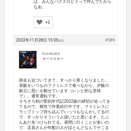
は、みんなパクスロビドって呼んでたから
なあ。
+2
2022年11月28日 15:05
#589
返信
kusakabe
キーマスター
師走も近づいてきて、すっかり寒くなりました。
昼飯をいつものファミレスで食べながら、夕飯の
献立に思いを馳せています（レシピ的な意味
で）。通常運転です。
そろそろ剣の聖刻年代記2022版の締切が迫ってき
てるので、根性で作業続行中です。ファミレスに
ラップトップ持ち込んでいっつもなんかしてるの
で、すっかりそういう人扱いだと思います。たぶ
んあだ名つけられてる。昼間に行くことが多いの
で、店員さんが年配の人がほとんどなんでそこま