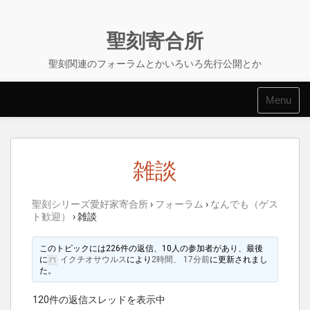
Skip
to
content
聖刻寄合所
聖刻関連のフォーラムとかいろいろ先行公開とか
Menu
雑談
聖刻シリーズ愛好家寄合所
›
フォーラム
›
なんでも（ゲス
ト歓迎）
›
雑談
このトピックには226件の返信、10人の参加者があり、最後
に
イクチオサウルス
により
2時間、 17分前
に更新されまし
た。
120件の返信スレッドを表示中