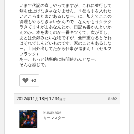
いま年代記の直しやってますが、これに並行して
剣を仕上げなきゃなりません。１巻も手を入れた
いところまだまだあるしなー。に、加えてここの
管理もやらなきゃいかんので、なんかもうクラク
ラきてますがまあなんとか。日記も書かんといか
んのか。本を書くのが一番キツくて、次が直し、
あとは余録みたいな物ですが、全部重なるとそれ
はそれでしんどいものです。家のこともあるしな
ー。土日外出してたから仕事が進まん！（セルフ
ブラック）
あー、もっと効率的に時間使わんとなー。
そんな感じで。
+2
2022年11月18日 17:34
#563
返信
kusakabe
キーマスター