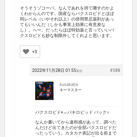
そうそうゾコーバ。なんであれを持て囃すのかよ
くわからんのです。国産ならパクスロビドとほぼ
同レベル（いやそれ以上）の併用禁忌薬剤があっ
てもいいんだ（しかも事実上効果に有意差な
し）。へー。だったらほぼ特効薬と言っていいパ
クスロビドも妙な制限外してくれよと思います。
+3
2022年11月28日 01:55
#588
返信
kusakabe
キーマスター
パクスロビド×→パキロビッド パック○
なんか書いてから違和感があって、調べた
んだけど出てきたのが全部パクスロビドだ
ったっていう。カタカナ表記が出る前まで