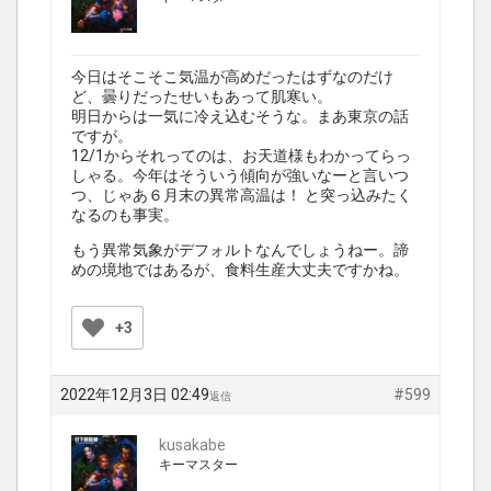
今日はそこそこ気温が高めだったはずなのだけ
ど、曇りだったせいもあって肌寒い。
明日からは一気に冷え込むそうな。まあ東京の話
ですが。
12/1からそれってのは、お天道様もわかってらっ
しゃる。今年はそういう傾向が強いなーと言いつ
つ、じゃあ６月末の異常高温は！ と突っ込みたく
なるのも事実。
もう異常気象がデフォルトなんでしょうねー。諦
めの境地ではあるが、食料生産大丈夫ですかね。
+3
2022年12月3日 02:49
#599
返信
kusakabe
キーマスター