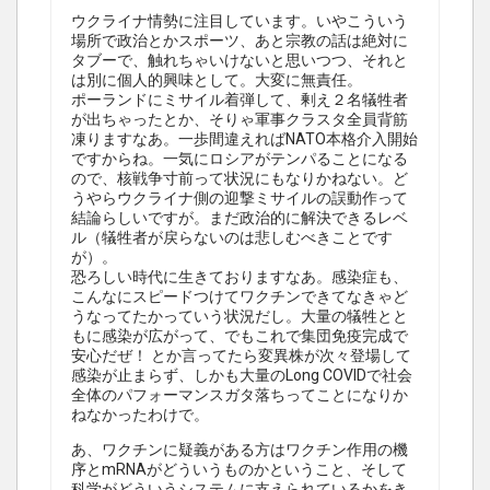
ウクライナ情勢に注目しています。いやこういう
場所で政治とかスポーツ、あと宗教の話は絶対に
タブーで、触れちゃいけないと思いつつ、それと
は別に個人的興味として。大変に無責任。
ポーランドにミサイル着弾して、剰え２名犠牲者
が出ちゃったとか、そりゃ軍事クラスタ全員背筋
凍りますなあ。一歩間違えればNATO本格介入開始
ですからね。一気にロシアがテンパることになる
ので、核戦争寸前って状況にもなりかねない。ど
うやらウクライナ側の迎撃ミサイルの誤動作って
結論らしいですが。まだ政治的に解決できるレベ
ル（犠牲者が戻らないのは悲しむべきことです
が）。
恐ろしい時代に生きておりますなあ。感染症も、
こんなにスピードつけてワクチンできてなきゃど
うなってたかっていう状況だし。大量の犠牲とと
もに感染が広がって、でもこれで集団免疫完成で
安心だぜ！ とか言ってたら変異株が次々登場して
感染が止まらず、しかも大量のLong COVIDで社会
全体のパフォーマンスガタ落ちってことになりか
ねなかったわけで。
あ、ワクチンに疑義がある方はワクチン作用の機
序とmRNAがどういうものかということ、そして
科学がどういうシステムに支えられているかをき