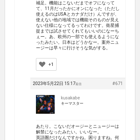
補足。機能はこないだまでオフになって
て、11月だったかにオンになった（ただし
使えるのはUSAとカナダだけ）んですが、
使えない他の地域では機能そのものが見え
ない仕様になってるってわけです。衛星捕
捉までは試させてくれてもいいのになーち
ぇー。あ、欧州の一部でも使えるようにな
ったみたい。日本はどうかなー。案外ニュ
ージーは早々に行けそうな気がする。
+1
2023年5月22日 15:17
#671
返信
kusakabe
キーマスター
あたり。こないだオージーとニュージーは
解禁になったみたい。いいなー。
英語圏だけなんですかね。困りますね。何