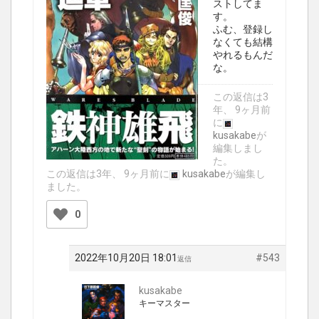
ストしてま
す。
ふむ、登録し
なくても結構
やれるもんだ
な。
この返信は3
年、 9ヶ月前
に
kusakabe
が
編集しまし
た。
この返信は3年、 9ヶ月前に
kusakabe
が編集し
ました。
0
2022年10月20日 18:01
#543
返信
kusakabe
キーマスター