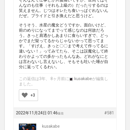
そんなんで仕事とか片腹痛いですが、世間ではそ
んなのも仕事（それも上級の）だったりするのは
笑えません。じつはオレたち食いっぱぐれないん
だぜ。プライドと引き換えだと思うけど。
そうそう、水星の魔女どうですか。面白いけど、
前のめりになってまでって感じなのは何故だろ
う。きっと肩透かしあまりに食らいすぎで、どっ
かでまだ疑ってるからじゃないかって思ってま
す。「すげえ、きっと〇〇まで考えて作ってるに
違いない！」ってみてたら、そこは誤魔化して終
わりかよっての多かったもんなあ。どれがなにと
は言わないし言えないし、そもそも吐いた唾が自
分に返ってくるわい。
この返信は3年、 8ヶ月前に
kusakabe
が編集し
ました。
+3
2022年11月24日 01:46
#581
返信
kusakabe