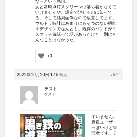
なーという感想。
あと常時点灯スクリーンは落ち着かなくて
いけませんや。設定で消せるのは知って
る。そして結局面倒なので放置してます。
ウルトラ時計はあまりにもそつのない機能
＆デザインでなんとも。既存のバンドがミ
スマッチ気味って話があったけど、別にそ
んなことはなかった。
+3
2022年10月20日 17:59
#541
返信
テスト
ゲスト
すいません。
野良ユーザー
っぽいけど管
理者です。テ