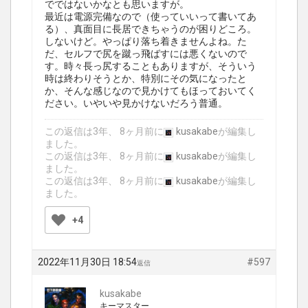
でではないかなとも思いますが。
最近は電源完備なので（使っていいって書いてあ
る）、真面目に長居できちゃうのが困りどころ。
しないけど。やっぱり落ち着きませんよね。た
だ、セルフで尻を蹴っ飛ばすには悪くないので
す。時々長っ尻することもありますが、そういう
時は終わりそうとか、特別にその気になったと
か、そんな感じなので見かけてもほっておいてく
ださい。いやいや見かけないだろう普通。
この返信は3年、 8ヶ月前に
kusakabe
が編集し
ました。
この返信は3年、 8ヶ月前に
kusakabe
が編集し
ました。
この返信は3年、 8ヶ月前に
kusakabe
が編集し
ました。
+4
2022年11月30日 18:54
#597
返信
kusakabe
キーマスター