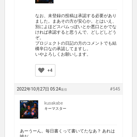
なお、未登録の投稿は承認する必要があり
ました。まあその方が安心か。とはいえ、
別によほどスパムっぽいとか悪口とかでな
ければ承認すると思うんで、どしどしどう
ぞ。
プロジェクトの日記の方のコメントでも結
構辛口なの承認してますし。
いやよろしくお願いします。
+4
2022年10月27日 05:24
#545
返信
kusakabe
キーマスター
あーうーん。毎日書くって書いてたなあ？ あれは
嘘だ。