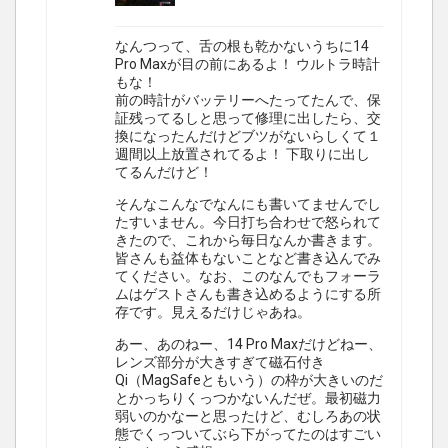
なんつって、舌の根も乾かないうちに14
Pro Maxが目の前にあるよ！ ウルトラ時計
もな！
前の時計がバッテリーへたってたんで、保
証残ってるしと思って修理に出したら、交
換になったんだけどブツがないらしくて１
週間以上放置されてるよ！ 下取りに出し
てるんだけど！
そんなこんなでなんにも書いてませんでし
たすいません。今日打ち合わせで怒られて
きたので、これから毎日なんか書きます。
皆さんも益体もないことなど書き込んでみ
てください。なお、このなんでもフォーラ
ムはゲストさんも書き込めるようにする所
存です。見えるだけじゃあね。
あー、あのねー、14 Pro Maxだけどねー、
レンズ部分が大きすぎて磁石付き
Qi（MagSafeともいう）の枠が大きいのだ
とかっちりくっつかないんだぜ。最初磁力
弱いのかなーと思ったけど、むしろあの状
態でくっついてぶら下がってたのはすごい