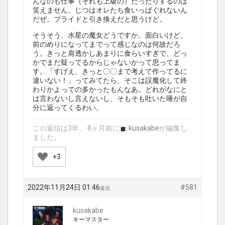
んなのも仕事（それも上級の）だったりするのは
笑えません。じつはオレたち食いっぱぐれないん
だぜ。プライドと引き換えだと思うけど。
そうそう、水星の魔女どうですか。面白いけど、
前のめりになってまでって感じなのは何故だろ
う。きっと肩透かしあまりに食らいすぎで、どっ
かでまだ疑ってるからじゃないかって思ってま
す。「すげえ、きっと〇〇まで考えて作ってるに
違いない！」ってみてたら、そこは誤魔化して終
わりかよっての多かったもんなあ。どれがなにと
は言わないし言えないし、そもそも吐いた唾が自
分に返ってくるわい。
この返信は3年、 8ヶ月前に
kusakabe
が編集し
ました。
+3
2022年11月24日 01:46
#581
返信
kusakabe
キーマスター