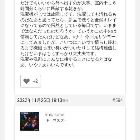
だけでもいいから外へ出すのが大事。室内干し６
時間分くらいに匹敵する乾きが。
洗濯機がじつは故障してて、洗濯しても汚れるも
のだなあと思ってたら、新品で洗うと全然キレイ
になってるので愕然としている毎日です。いまま
ではなんだったのだろうか。ていうかこの手のは
信頼してたんだけどなあ、○ナ！ 今回元サンヨー
にしてみましたが、こいつはこいつで慣らし終わ
るまで機械っぽい臭いがついたりして結構難儀し
たけどいまはもうすっかり大丈夫です。
洗濯や洗剤にこんなに接することになるとはな
あ。いやまあいいんですが。
+2
2022年11月25日 18:13
#584
返信
kusakabe
キーマスター