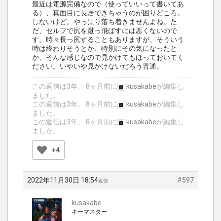
最近は電源完備なので（使っていいって書いてあ
る）、真面目に長居できちゃうのが困りどころ。
しないけど。やっぱり落ち着きませんよね。た
だ、セルフで尻を蹴っ飛ばすには悪くないので
す。時々長っ尻することもありますが、そういう
時は終わりそうとか、特別にその気になったと
か、そんな感じなので見かけてもほっておいてく
ださい。いやいや見かけないだろう普通。
この返信は3年、 8ヶ月前に
kusakabe
が編集し
ました。
この返信は3年、 8ヶ月前に
kusakabe
が編集し
ました。
この返信は3年、 8ヶ月前に
kusakabe
が編集し
ました。
+4
2022年11月30日 18:54
#597
返信
kusakabe
キーマスター