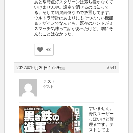
あと常時点灯スクリーンは落ち着かなくて
いけませんや。設定で消せるのは知って
る。そして結局面倒なので放置してます。
ウルトラ時計はあまりにもそつのない機能
＆デザインでなんとも。既存のバンドがミ
スマッチ気味って話があったけど、別にそ
んなことはなかった。
+3
2022年10月20日 17:59
#541
返信
テスト
ゲスト
すいません。
野良ユーザー
っぽいけど管
理者です。テ
ストしてま