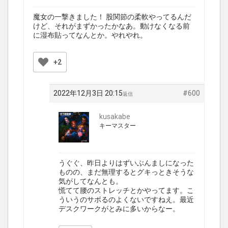
魔女の一撃きました！ 股関節の柔軟やってるんだ
けど、それがまずかったかなあ。動けなくなる前
に湿布貼ってなんとか。やれやれ。
+2
2022年12月3日 20:15
#600
返信
kusakabe
キーマスター
うぐぐ、昨日よりはずいぶんましになった
ものの、まだ無理するとグキっときそうな
気がしてなんとも。
慌てて腰のストレッチとかやってます。こ
ういうのサボるのよくないですねえ。最近
デスクワークがとみに多いからなー。