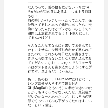
なんつって、舌の根も乾かないうちに14
Pro Maxが目の前にあるよ！ ウルトラ時計
もな！
前の時計がバッテリーへたってたんで、保
証残ってるしと思って修理に出したら、交
換になったんだけどブツがないらしくて１
週間以上放置されてるよ！ 下取りに出し
てるんだけど！
そんなこんなでなんにも書いてませんでし
たすいません。今日打ち合わせで怒られて
きたので、これから毎日なんか書きます。
皆さんも益体もないことなど書き込んでみ
てください。なお、このなんでもフォーラ
ムはゲストさんも書き込めるようにする所
存です。見えるだけじゃあね。
あー、あのねー、14 Pro Maxだけどねー、
レンズ部分が大きすぎて磁石付き
Qi（MagSafeともいう）の枠が大きいのだ
とかっちりくっつかないんだぜ。最初磁力
弱いのかなーと思ったけど、むしろあの状
態でくっついてぶら下がってたのはすごい
なーという感想。