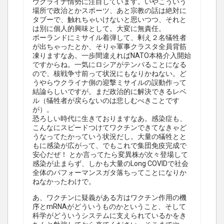
ウクライナ情勢に注目しています。いやこういう
場所で政治とかスポーツ、あと宗教の話は絶対に
タブーで、触れちゃいけないと思いつつ、それと
は別に個人的興味として。大変に無責任。
ポーランドにミサイル着弾して、剰え２名犠牲者
が出ちゃったとか、そりゃ軍事クラスタ全員背筋
凍りますなあ。一歩間違えればNATO本格介入開始
ですからね。一気にロシアがテンパることになる
ので、核戦争寸前って状況にもなりかねない。ど
うやらウクライナ側の迎撃ミサイルの誤動作って
結論らしいですが。まだ政治的に解決できるレベ
ル（犠牲者が戻らないのは悲しむべきことです
が）。
恐ろしい時代に生きておりますなあ。感染症も、
こんなにスピードつけてワクチンできてなきゃど
うなってたかっていう状況だし。大量の犠牲とと
もに感染が広がって、でもこれで集団免疫完成で
安心だぜ！ とか言ってたら変異株が次々登場して
感染が止まらず、しかも大量のLong COVIDで社会
全体のパフォーマンスガタ落ちってことになりか
ねなかったわけで。
あ、ワクチンに疑義がある方はワクチン作用の機
序とmRNAがどういうものかということ、そして
科学がどういうシステムに支えられているかをき