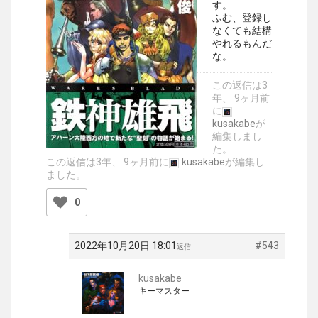
す。
ふむ、登録し
なくても結構
やれるもんだ
な。
この返信は3
年、 9ヶ月前
に
kusakabe
が
編集しまし
た。
この返信は3年、 9ヶ月前に
kusakabe
が編集し
ました。
0
2022年10月20日 18:01
#543
返信
kusakabe
キーマスター