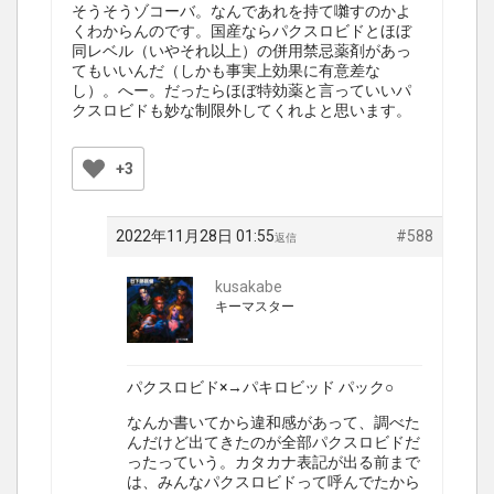
そうそうゾコーバ。なんであれを持て囃すのかよ
くわからんのです。国産ならパクスロビドとほぼ
同レベル（いやそれ以上）の併用禁忌薬剤があっ
てもいいんだ（しかも事実上効果に有意差な
し）。へー。だったらほぼ特効薬と言っていいパ
クスロビドも妙な制限外してくれよと思います。
+3
2022年11月28日 01:55
#588
返信
kusakabe
キーマスター
パクスロビド×→パキロビッド パック○
なんか書いてから違和感があって、調べた
んだけど出てきたのが全部パクスロビドだ
ったっていう。カタカナ表記が出る前まで
は、みんなパクスロビドって呼んでたから