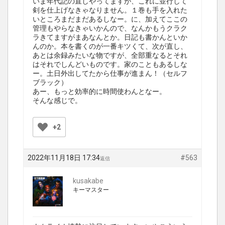
いま年代記の直しやってますが、これに並行して
剣を仕上げなきゃなりません。１巻も手を入れた
いところまだまだあるしなー。に、加えてここの
管理もやらなきゃいかんので、なんかもうクラク
ラきてますがまあなんとか。日記も書かんといか
んのか。本を書くのが一番キツくて、次が直し、
あとは余録みたいな物ですが、全部重なるとそれ
はそれでしんどいものです。家のこともあるしな
ー。土日外出してたから仕事が進まん！（セルフ
ブラック）
あー、もっと効率的に時間使わんとなー。
そんな感じで。
+2
2022年11月18日 17:34
#563
返信
kusakabe
キーマスター