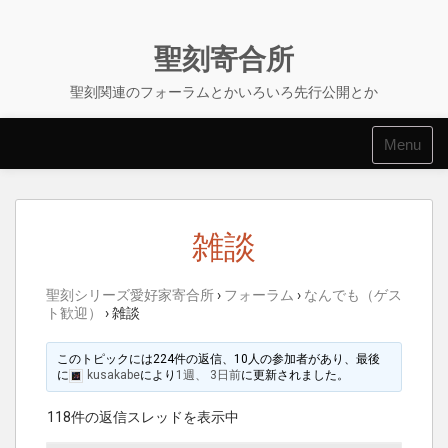
Skip
to
content
聖刻寄合所
聖刻関連のフォーラムとかいろいろ先行公開とか
Menu
雑談
聖刻シリーズ愛好家寄合所
›
フォーラム
›
なんでも（ゲス
ト歓迎）
›
雑談
このトピックには224件の返信、10人の参加者があり、最後
に
kusakabe
により
1週、 3日前
に更新されました。
118件の返信スレッドを表示中