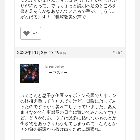
なんかすいません。直しはやっとひどい引っかか
りが終わって、でもちょっと説明不足のところを
書き足そうかなあなんてところで手が。ううう。
がんばるます！（種崎敦美の声で）
+4
2022年11月2日 13:19
#554
返信
kusakabe
キーマスター
カミさんと息子が伊豆シャボテン公園でサボテン
の鉢植え買ってきたんですけど、日陰に放ってあ
ったのですっかり萎れてしまっていました。あん
まりなので仕事部屋の日向に置いてみたんですけ
ど、どうかなあ。ウチは滅多に枯れないものとか
生き物をあっさり死なせてしまうので、なんとか
その負の循環から抜け出すために頑張れ。