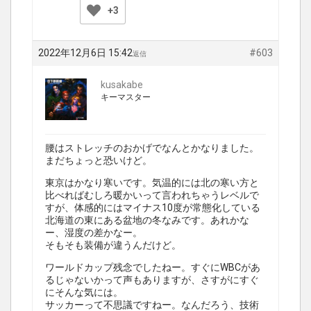
+3
2022年12月6日 15:42
#603
返信
kusakabe
キーマスター
腰はストレッチのおかげでなんとかなりました。
まだちょっと恐いけど。
東京はかなり寒いです。気温的には北の寒い方と
比べればむしろ暖かいって言われちゃうレベルで
すが、体感的にはマイナス10度が常態化している
北海道の東にある盆地の冬なみです。あれかな
ー、湿度の差かなー。
そもそも装備が違うんだけど。
ワールドカップ残念でしたねー。すぐにWBCがあ
るじゃないかって声もありますが、さすがにすぐ
にそんな気には。
サッカーって不思議ですねー。なんだろう、技術