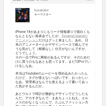
kusakabe
キーマスター
iPhone 14があまりにもリーク情報通りで面白くも
なんともない発表会でしたが、
Dynamic Islandの
アニメーション
だけはグッと来ました。あれ、日
本のアニメーターとかデザインベースで絡んでそ
うな気がして（根拠なし）仕方がないんですが、
どうでしょう。
その一点でProに興味があるんですが、そのためだ
けに買うのもなあとも思ってます。まだ12Proでい
けるしなあ。
本当はYoutubeのムービーを埋め込みたかったん
だけど、タグが使えないっぽいです。おっかしい
なあ。管理者はなんでも使えるよって書いてあっ
た気がするんだが。
あとウルトラ時計が微妙なデザインでどうしたも
んだ。デカすぎなんで、まあちょっとねえ。エル
メスのがなくなったんで、たぶんファッション方