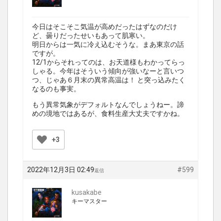
今日はそこそこ気温が高めだったはずなのだけ
ど、曇りだったせいもあって肌寒い。
明日からは一気に冷え込むそうな。まあ東京の話
ですが。
12/1からそれってのは、お天道様もわかってらっ
しゃる。今年はそういう傾向が強いなーと言いつ
つ、じゃあ６月末の異常高温は！ と突っ込みたく
なるのも事実。
もう異常気象がデフォルトなんでしょうねー。諦
めの境地ではあるが、食料生産大丈夫ですかね。
+3
2022年12月3日 02:49
#599
返信
kusakabe
キーマスター