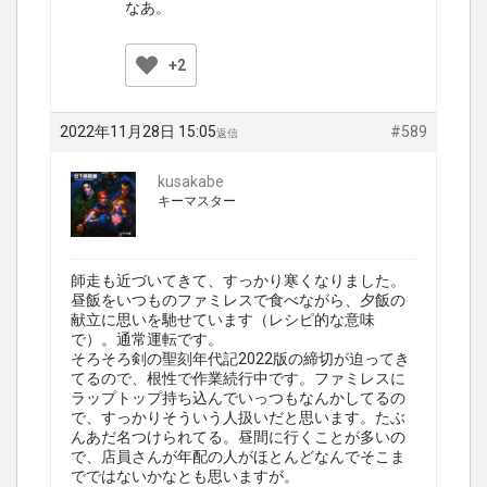
なあ。
+2
2022年11月28日 15:05
#589
返信
kusakabe
キーマスター
師走も近づいてきて、すっかり寒くなりました。
昼飯をいつものファミレスで食べながら、夕飯の
献立に思いを馳せています（レシピ的な意味
で）。通常運転です。
そろそろ剣の聖刻年代記2022版の締切が迫ってき
てるので、根性で作業続行中です。ファミレスに
ラップトップ持ち込んでいっつもなんかしてるの
で、すっかりそういう人扱いだと思います。たぶ
んあだ名つけられてる。昼間に行くことが多いの
で、店員さんが年配の人がほとんどなんでそこま
でではないかなとも思いますが。