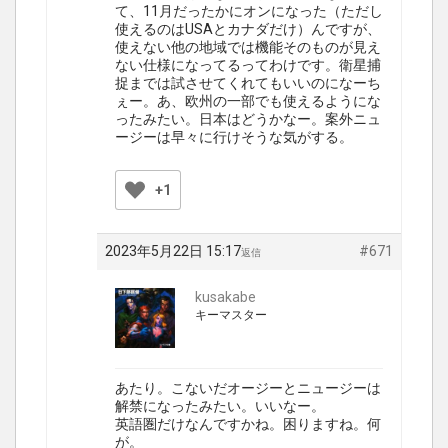
て、11月だったかにオンになった（ただし
使えるのはUSAとカナダだけ）んですが、
使えない他の地域では機能そのものが見え
ない仕様になってるってわけです。衛星捕
捉までは試させてくれてもいいのになーち
ぇー。あ、欧州の一部でも使えるようにな
ったみたい。日本はどうかなー。案外ニュ
ージーは早々に行けそうな気がする。
+1
2023年5月22日 15:17
#671
返信
kusakabe
キーマスター
あたり。こないだオージーとニュージーは
解禁になったみたい。いいなー。
英語圏だけなんですかね。困りますね。何
が。