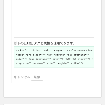
以下の
HTML
タグと属性を使用できます。
<a href="" title="" rel="" target=""> <blockquote cite="">
<code> <pre class=""> <em> <strong> <del datetime=""
cite=""> <ins datetime="" cite=""> <ul> <ol start=""> <li>
<img src="" border="" alt="" height="" width="">
キャンセル
送信