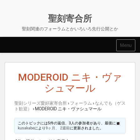
Skip
to
content
聖刻寄合所
聖刻関連のフォーラムとかいろいろ先行公開とか
Menu
MODEROID ニキ・ヴァ
シュマール
聖刻シリーズ愛好家寄合所
›
フォーラム
›
なんでも（ゲス
ト歓迎）
›
MODEROID ニキ・ヴァシュマール
このトピックには5件の返信、3人の参加者があり、最後に
kusakabe
により
9ヶ月、 2週前
に更新されました。