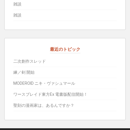
雑談
雑談
最近のトピック
二次創作スレッド
練／剣 開始
MODEROID ニキ・ヴァシュマール
ワースブレイド東方Ex 電書版配信開始！
聖刻の漫画家は、あるんですか？