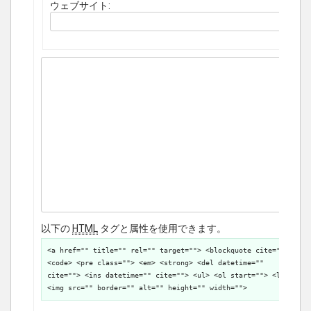
ウェブサイト:
以下の
HTML
タグと属性を使用できます。
<a href="" title="" rel="" target=""> <blockquote cite="">
<code> <pre class=""> <em> <strong> <del datetime=""
cite=""> <ins datetime="" cite=""> <ul> <ol start=""> <li>
<img src="" border="" alt="" height="" width="">