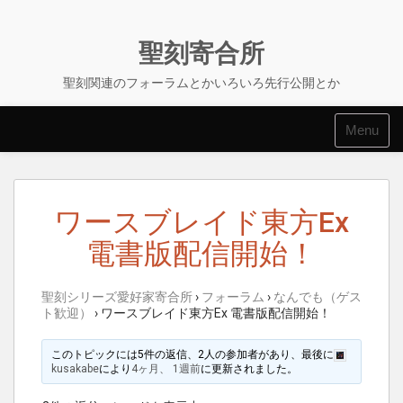
Skip
to
content
聖刻寄合所
聖刻関連のフォーラムとかいろいろ先行公開とか
Menu
ワースブレイド東方Ex
電書版配信開始！
聖刻シリーズ愛好家寄合所
›
フォーラム
›
なんでも（ゲス
ト歓迎）
›
ワースブレイド東方Ex 電書版配信開始！
このトピックには5件の返信、2人の参加者があり、最後に
kusakabe
により
4ヶ月、 1週前
に更新されました。